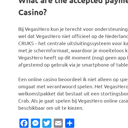
Casino?
Bij VegasHero kun je terecht voor ondersteuning 
wel dat VegasHero niet officieel op de Nederland
CRUKS – het centrale uitsluitingssysteem voor k
met je schermformaat, waardoor je moeiteloos ku
VegasHero heeft op dit moment (nog) geen app b
afgestemd op gebruik via je smartphone of table
Een online casino beoordeel ik niet alleen op sp
omgaat met verantwoord spelen. Het VegasHero 
welkomstpakket dat bestaat uit een stortingsbo
Crab. Als je gaat spelen bij VegasHero online cas
beschikbaar om uit te kiezen.
Facebook
Messenger
Twitter
Email
Ossza