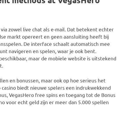
via zowel live chat als e-mail. Dat betekent echter
se markt opereert en geen aansluiting heeft bij
ansspelen. De interface schaalt automatisch mee
nt navigeren en spelen, waar je ook bent.
eschikbaar, maar de mobiele website is uitstekend
t.
ellen en bonussen, maar ook op hoe serieus het
casino biedt nieuwe spelers een indrukwekkend
nus, VegasHero free spins en toegang tot de Bonus
ino voor echt geld zijn er meer dan 5.000 spellen