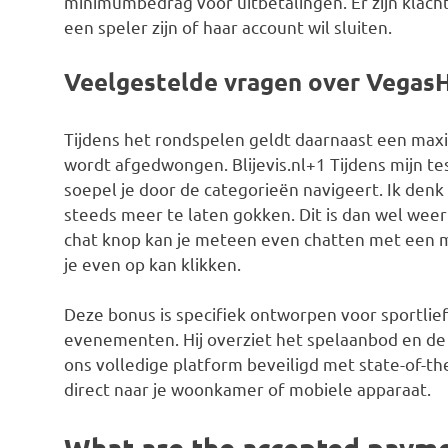
minimumbedrag voor uitbetalingen. Er zijn klac
een speler zijn of haar account wil sluiten.
Veelgestelde vragen over Vegas
Tijdens het rondspelen geldt daarnaast een max
wordt afgedwongen. Blijevis.nl+1 Tijdens mijn tes
soepel je door de categorieën navigeert. Ik denk
steeds meer te laten gokken. Dit is dan wel weer
chat knop kan je meteen even chatten met een m
je even op kan klikken.
Deze bonus is specifiek ontworpen voor sportlie
evenementen. Hij overziet het spelaanbod en de 
ons volledige platform beveiligd met state-of-th
direct naar je woonkamer of mobiele apparaat.
What are the accepted paym