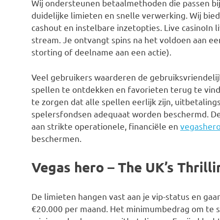
Wij ondersteunen betaalmethoden die passen bij 
duidelijke limieten en snelle verwerking. Wij bi
cashout en instelbare inzetopties. Live casinoIn l
stream. Je ontvangt spins na het voldoen aan ee
storting of deelname aan een actie).
Veel gebruikers waarderen de gebruiksvriendeli
spellen te ontdekken en favorieten terug te vin
te zorgen dat alle spellen eerlijk zijn, uitbeta
spelersfondsen adequaat worden beschermd. Dez
aan strikte operationele, financiële en
vegashero
beschermen.
Vegas hero – The UK’s Thrill
De limieten hangen vast aan je vip-status en gaa
€20.000 per maand. Het minimumbedrag om te stor