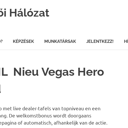
ői Hálózat
Ő?
KÉPZÉSEK
MUNKATÁRSAK
JELENTKEZZ!
H
L ️ Nieu Vegas Hero
d
 met live dealer-tafels van topniveau en een
vang. De welkomstbonus wordt doorgaans
epagina of automatisch, afhankelijk van de actie.