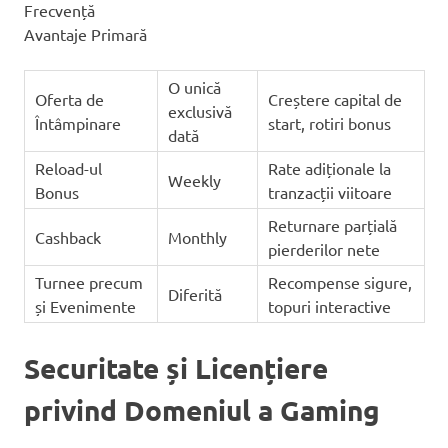
Frecvență
Avantaje Primară
O unică
Oferta de
Creștere capital de
exclusivă
Întâmpinare
start, rotiri bonus
dată
Reload-ul
Rate adiționale la
Weekly
Bonus
tranzacții viitoare
Returnare parțială
Cashback
Monthly
pierderilor nete
Turnee precum
Recompense sigure,
Diferită
și Evenimente
topuri interactive
Securitate și Licențiere
privind Domeniul a Gaming