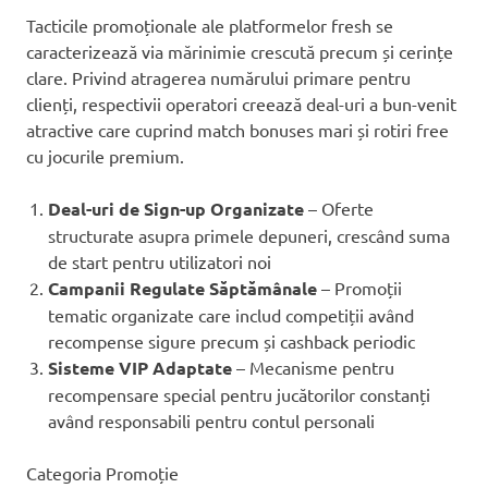
Tacticile promoționale ale platformelor fresh se
caracterizează via mărinimie crescută precum și cerințe
clare. Privind atragerea numărului primare pentru
clienți, respectivii operatori creează deal-uri a bun-venit
atractive care cuprind match bonuses mari și rotiri free
cu jocurile premium.
Deal-uri de Sign-up Organizate
– Oferte
structurate asupra primele depuneri, crescând suma
de start pentru utilizatori noi
Campanii Regulate Săptămânale
– Promoții
tematic organizate care includ competiții având
recompense sigure precum și cashback periodic
Sisteme VIP Adaptate
– Mecanisme pentru
recompensare special pentru jucătorilor constanți
având responsabili pentru contul personali
Categoria Promoție