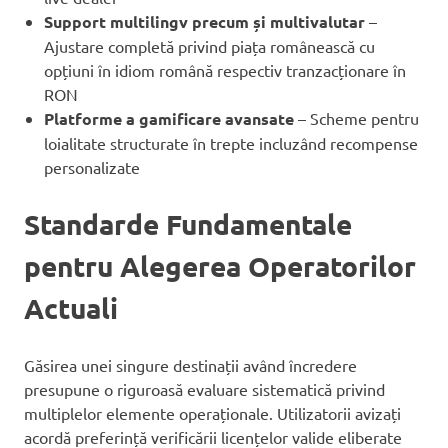
Support multilingv precum și multivalutar
–
Ajustare completă privind piața românească cu
opțiuni în idiom română respectiv tranzacționare în
RON
Platforme a gamificare avansate
– Scheme pentru
loialitate structurate în trepte incluzând recompense
personalizate
Standarde Fundamentale
pentru Alegerea Operatorilor
Actuali
Găsirea unei singure destinații având încredere
presupune o riguroasă evaluare sistematică privind
multiplelor elemente operaționale. Utilizatorii avizați
acordă preferință verificării licențelor valide eliberate