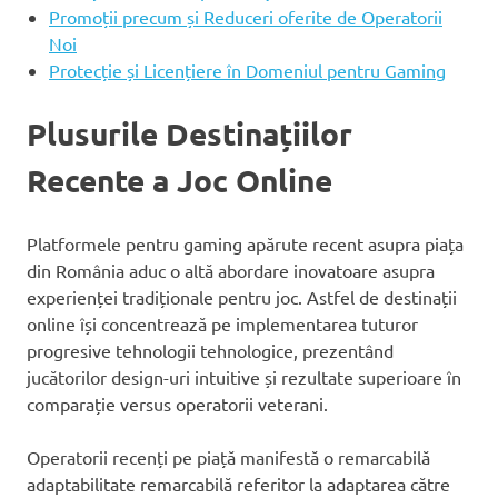
Promoții precum și Reduceri oferite de Operatorii
Noi
Protecție și Licențiere în Domeniul pentru Gaming
Plusurile Destinațiilor
Recente a Joc Online
Platformele pentru gaming apărute recent asupra piața
din România aduc o altă abordare inovatoare asupra
experienței tradiționale pentru joc. Astfel de destinații
online își concentrează pe implementarea tuturor
progresive tehnologii tehnologice, prezentând
jucătorilor design-uri intuitive și rezultate superioare în
comparație versus operatorii veterani.
Operatorii recenți pe piață manifestă o remarcabilă
adaptabilitate remarcabilă referitor la adaptarea către