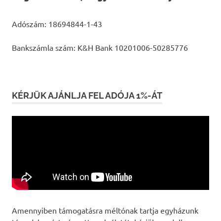
Adószám: 18694844-1-43
Bankszámla szám: K&H Bank 10201006-50285776
KÉRJÜK AJÁNLJA FEL ADÓJA 1%-ÁT
Amennyiben támogatásra méltónak tartja egyházunk