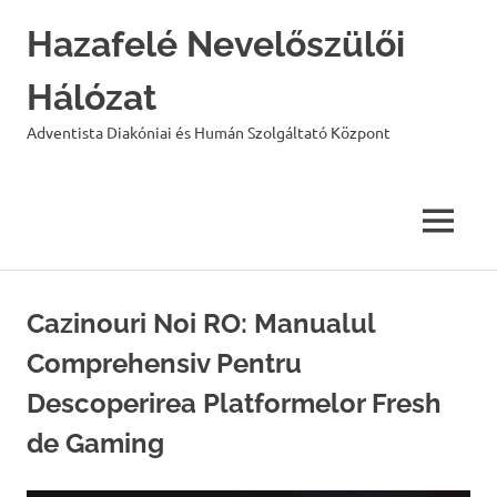
Hazafelé Nevelőszülői
Hálózat
Adventista Diakóniai és Humán Szolgáltató Központ
MENU
Skip
to
Cazinouri Noi RO: Manualul
content
Comprehensiv Pentru
Descoperirea Platformelor Fresh
de Gaming