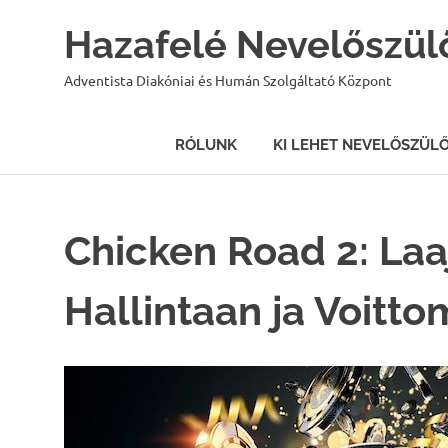
Hazafelé Nevelőszül
Adventista Diakóniai és Humán Szolgáltató Központ
RÓLUNK
KI LEHET NEVELŐSZÜL
Skip
to
content
Chicken Road 2: Laa
Hallintaan ja Voitt