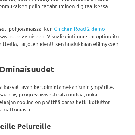
enmukaisen pelin tapahtuminen digitaalisessa
sti pohjoismaissa, kun
Chicken Road 2 demo
 kasinopelaamiseen. Visualisointimme on optimoitu
laitteilla, tarjoten identtisen laadukkaan elämyksen
 Ominaisuudet
a kasvattavan kertoimintamekanismin ympärille.
isääntyy progressiivisesti sitä mukaa, mikä
aajan roolina on päättää paras hetki kotiuttaa
tamattomasti.
ille Pelureille