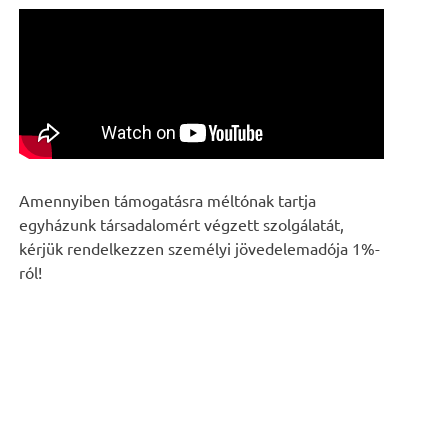
Amennyiben támogatásra méltónak tartja
egyházunk társadalomért végzett szolgálatát,
kérjük rendelkezzen személyi jövedelemadója 1%-
ról!