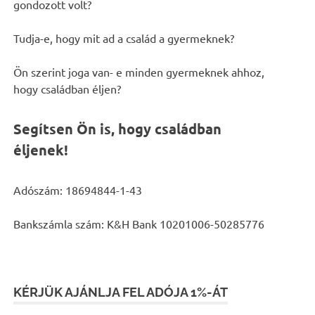
gondozott volt?
Tudja-e, hogy mit ad a család a gyermeknek?
Ön szerint joga van- e minden gyermeknek ahhoz,
hogy családban éljen?
Segítsen Ön is, hogy családban
éljenek!
Adószám: 18694844-1-43
Bankszámla szám: K&H Bank 10201006-50285776
KÉRJÜK AJÁNLJA FEL ADÓJA 1%-ÁT