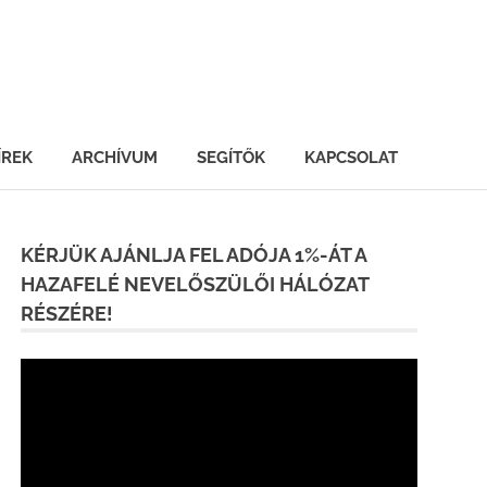
ÍREK
ARCHÍVUM
SEGÍTŐK
KAPCSOLAT
KÉRJÜK AJÁNLJA FEL ADÓJA 1%-ÁT A
HAZAFELÉ NEVELŐSZÜLŐI HÁLÓZAT
RÉSZÉRE!