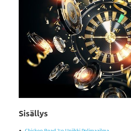
Sisällys
Chicken Road 2:n Uniikki Pelimaailma