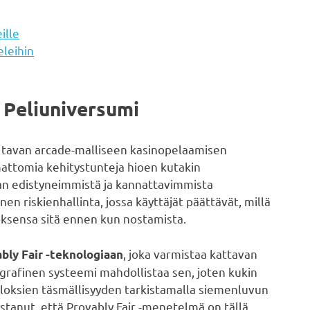
ille
eleihin
i Peliuniversumi
en tavan arcade-malliseen kasinopelaamisen
attomia kehitystunteja hioen kutakin
an edistyneimmistä ja kannattavimmista
n riskienhallinta, jossa käyttäjät päättävät, millä
roksensa sitä ennen kun nostamista.
, joka varmistaa kattavan
bly Fair -teknologiaan
ografinen systeemi mahdollistaa sen, joten kukin
loksien täsmällisyyden tarkistamalla siemenluvun
istanut, että Provably Fair -menetelmä on tällä