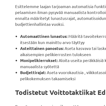
Esittelemme laajan tarjoaman automatisia funktio
pelaamisen ilman pysyvää manuaalista kontrolloi
ennalta määritetyt lunastusrajat, automatisoidun
budjettienhallintaa vuoksi.
Määritä tavoitekerro
Automaattinen lunastus:
itsestään kun mainittu arvo täyttyy
Aseta kasvava tai las
Asteittainen panostus:
aikaisempien pelikierrosten tulokseen
Aloita useita peräkkäisiä k
Monipelikierrokset:
manuaalista syötettä
Aseta vuorokautisia , viikkotaso
Budjettirajat:
pelikokemuksen takaamiseksi
Todistetut Voittotaktiikat Edi