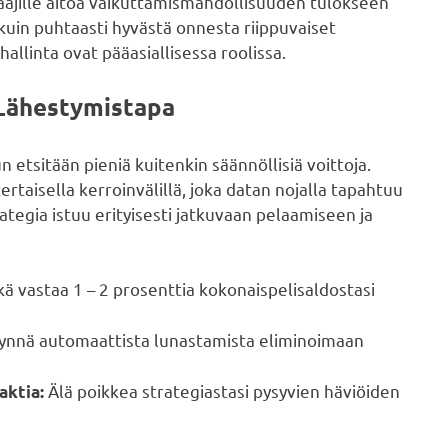
ajille aitoa vaikuttamismahdollisuuden tulokseen
 kuin puhtaasti hyvästä onnesta riippuvaiset
allinta ovat pääasiallisessa roolissa.
 Lähestymistapa
 etsitään pieniä kuitenkin säännöllisiä voittoja.
kertaisella kerroinvälillä, joka datan nojalla tapahtuu
ategia istuu erityisesti jatkuvaan pelaamiseen ja
ä vastaa 1 – 2 prosenttia kokonaispelisaldostasi
nnä automaattista lunastamista eliminoimaan
Älä poikkea strategiastasi pysyvien häviöiden
aktia: