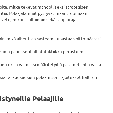
ita, mitkä tekevät mahdolliseksi strategisen
ntia. Pelaajakunnat pystyvät määrittelemään
 vetojen kontrolloinnin sekä tappiorajat
in, mikä aiheuttaa systeemi lunastaa voittomääräsi
keuma panoksenhallintataktiikka perustuen
ierroksia valmiiksi määritetyillä parametreilla vailla
isia tai kuukausien pelaamisen rajoitukset hallitun
styneille Pelaajille