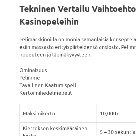
Tekninen Vertailu Vaihtoehto
Kasinopeleihin
Pelimarkkinoilla on monia samanlaisia konsepteja
esiin massasta erityispiirteidensä ansiosta. Pe
nopeuteen ja läpinäkyvyyteen.
Ominaisuus
Pelimme
Tavallinen Kaatumispeli
Kertoimihedelmepelit
Maksimikerto
10,000x
Kierroksen keskimääräinen
5 – 30 sekuntia
kesto