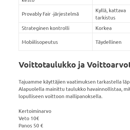
Kyllä, kattava
Provably Fair -järjestelmä
tarkistus
Strateginen kontrolli
Korkea
Mobiilisopeutus
Täydellinen
Voittotaulukko ja Voittoarvo
Tajuamme käyttäjien vaatimuksen tarkastella läpin
Alapuolella mainittu taulukko havainnollistaa, m
lopulliseen voittoon mallipanoksella.
Kertoiminarvo
Veto 10€
Panos 50 €