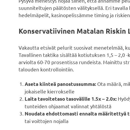
Pysyvä menestys nojaa siihen, että annamme pela
suunniteltujen päätösten välityksellä. Eri tavalla
hedelmäpelit, kasinopelissämme timing ja riskienh
Konservatiivinen Matalan Riskin
Vakautta etsivät pelurit suosivat menetelmää, kun
Tavallinen taktika sisältää kotiutuksen 1,5 – 2,0 -
arviolta 60-70 prosentissa rundeista. Mainittu str
talouden kontrollointiin.
Ota määrä, mik
Aseta kiinteä panostussumma:
jokaiselle kierrokselle
Hyödy
Laita tavoitetaso tasovälille 1.5x – 2.0x:
tunteiden ohjaamat valinnat yhtälöstä
Noudata ehdottomasti ennalta määritettyä t
tai voittojen nojalla