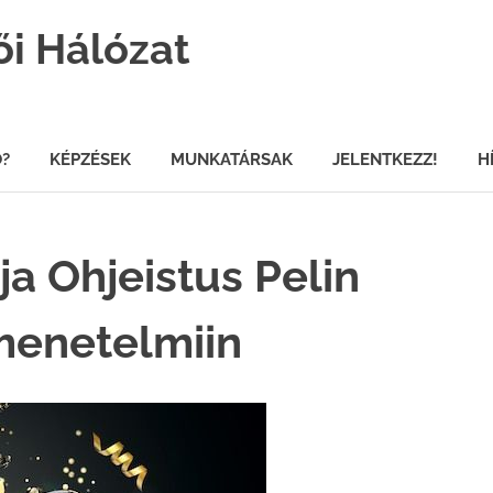
ői Hálózat
Ő?
KÉPZÉSEK
MUNKATÁRSAK
JELENTKEZZ!
H
ja Ohjeistus Pelin
omenetelmiin