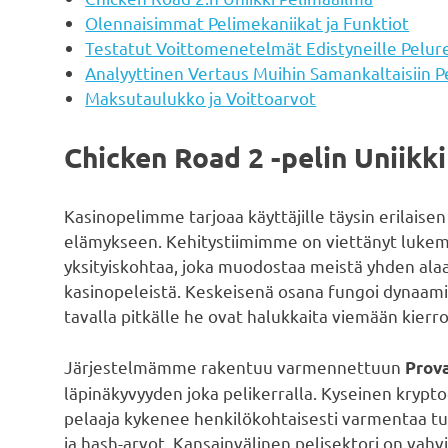
Olennaisimmat Pelimekaniikat ja Funktiot
Testatut Voittomenetelmät Edistyneille Pelure
Analyyttinen Vertaus Muihin Samankaltaisiin P
Maksutaulukko ja Voittoarvot
Chicken Road 2 -pelin Uniikk
Kasinopelimme tarjoaa käyttäjille täysin erilais
elämykseen. Kehitystiimimme on viettänyt lukem
yksityiskohtaa, joka muodostaa meistä yhden ala
kasinopeleistä. Keskeisenä osana fungoi dynaamine
tavalla pitkälle he ovat halukkaita viemään kier
Järjestelmämme rakentuu varmennettuun
Prova
läpinäkyvyyden joka pelikerralla. Kyseinen krypt
pelaaja kykenee henkilökohtaisesti varmentaa tu
ja hash-arvot. Kansainvälinen pelisektori on vahv