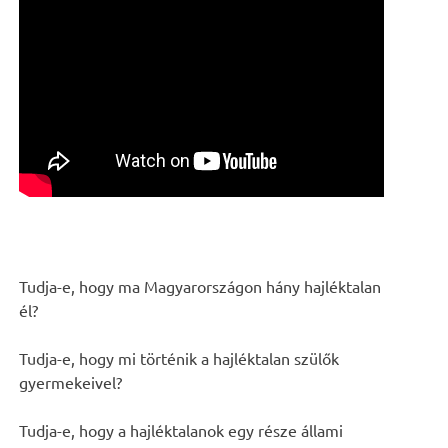
Tudja-e, hogy ma Magyarországon hány hajléktalan
él?
Tudja-e, hogy mi történik a hajléktalan szülők
gyermekeivel?
Tudja-e, hogy a hajléktalanok egy része állami