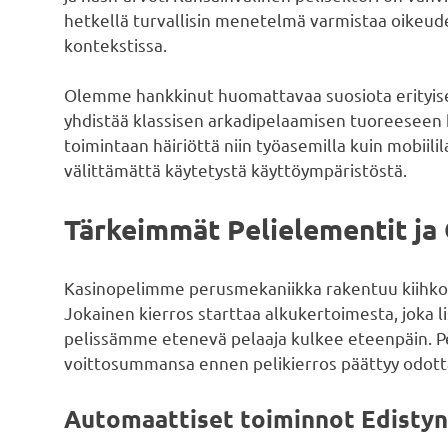
hetkellä turvallisin menetelmä varmistaa oikeud
kontekstissa.
Olemme hankkinut huomattavaa suosiota erityise
yhdistää klassisen arkadipelaamisen tuoreeseen
toimintaan häiriöttä niin työasemilla kuin mobiili
välittämättä käytetystä käyttöympäristöstä.
Tärkeimmät Pelielementit ja
Kasinopelimme perusmekaniikka rakentuu kiihko
Jokainen kierros starttaa alkukertoimesta, joka l
pelissämme etenevä pelaaja kulkee eteenpäin. Pel
voittosummansa ennen pelikierros päättyy odot
Automaattiset toiminnot Edistyne