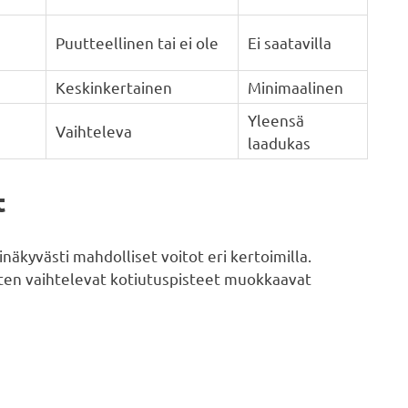
Puutteellinen tai ei ole
Ei saatavilla
Keskinkertainen
Minimaalinen
Yleensä
Vaihteleva
laadukas
t
äkyvästi mahdolliset voitot eri kertoimilla.
iten vaihtelevat kotiutuspisteet muokkaavat