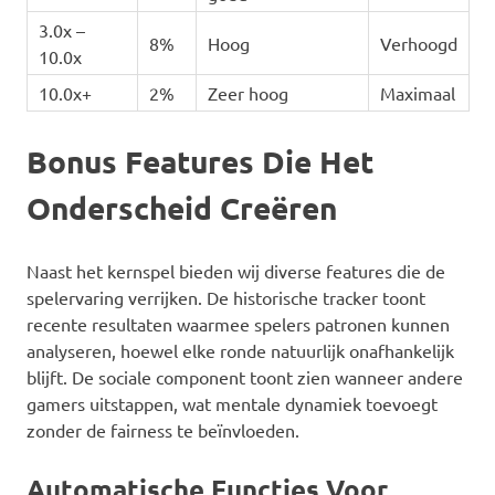
3.0x –
8%
Hoog
Verhoogd
10.0x
10.0x+
2%
Zeer hoog
Maximaal
Bonus Features Die Het
Onderscheid Creëren
Naast het kernspel bieden wij diverse features die de
spelervaring verrijken. De historische tracker toont
recente resultaten waarmee spelers patronen kunnen
analyseren, hoewel elke ronde natuurlijk onafhankelijk
blijft. De sociale component toont zien wanneer andere
gamers uitstappen, wat mentale dynamiek toevoegt
zonder de fairness te beïnvloeden.
Automatische Functies Voor