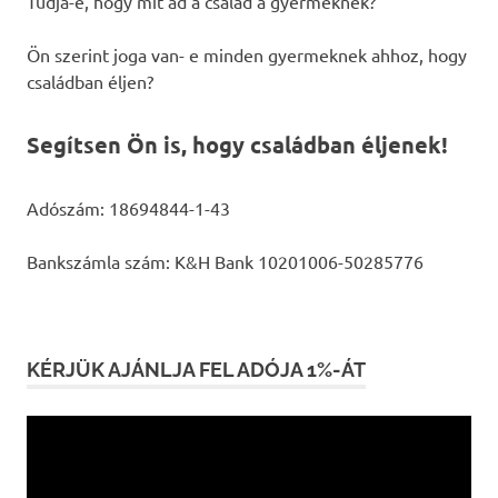
Tudja-e, hogy mit ad a család a gyermeknek?
Ön szerint joga van- e minden gyermeknek ahhoz, hogy
családban éljen?
Segítsen Ön is, hogy családban éljenek!
Adószám: 18694844-1-43
Bankszámla szám: K&H Bank 10201006-50285776
KÉRJÜK AJÁNLJA FEL ADÓJA 1%-ÁT