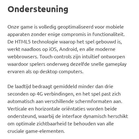
Ondersteuning
Onze game is volledig geoptimaliseerd voor mobiele
apparaten zonder enige compromis in functionaliteit.
De HTML5 technologie waarop het spel gebouwd is,
werkt naadloos op iOS, Android, en alle moderne
webbrowsers. Touch-controls zijn intuïtief ontworpen
waardoor spelers onderweg dezelfde snelle gameplay
ervaren als op desktop computers.
De laadtijd bedraagt gemiddeld minder dan drie
seconden op 4G verbindingen, en het spel past zich
automatisch aan verschillende schermformaten aan.
Verticale en horizontale oriëntaties worden beide
ondersteund, waarbij de interface dynamisch herschikt
om optimale zichtbaarheid te behouden van alle
cruciale game-elementen.