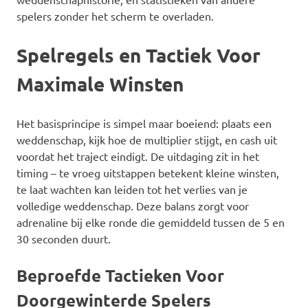
spelers zonder het scherm te overladen.
Spelregels en Tactiek Voor
Maximale Winsten
Het basisprincipe is simpel maar boeiend: plaats een
weddenschap, kijk hoe de multiplier stijgt, en cash uit
voordat het traject eindigt. De uitdaging zit in het
timing – te vroeg uitstappen betekent kleine winsten,
te laat wachten kan leiden tot het verlies van je
volledige weddenschap. Deze balans zorgt voor
adrenaline bij elke ronde die gemiddeld tussen de 5 en
30 seconden duurt.
Beproefde Tactieken Voor
Doorgewinterde Spelers