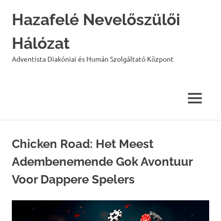
Hazafelé Nevelőszülői
Hálózat
Adventista Diakóniai és Humán Szolgáltató Központ
MENU
Skip
to
Chicken Road: Het Meest
content
Adembenemende Gok Avontuur
Voor Dappere Spelers