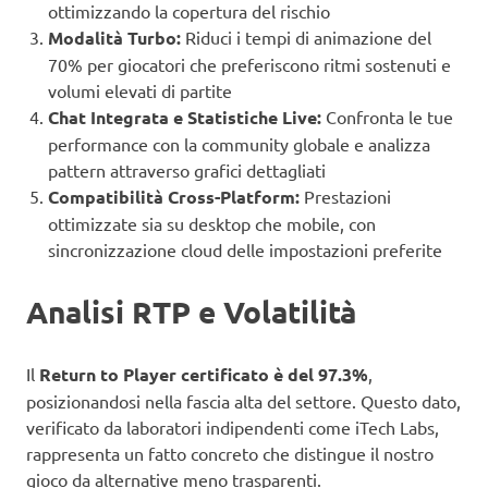
ottimizzando la copertura del rischio
Modalità Turbo:
Riduci i tempi di animazione del
70% per giocatori che preferiscono ritmi sostenuti e
volumi elevati di partite
Chat Integrata e Statistiche Live:
Confronta le tue
performance con la community globale e analizza
pattern attraverso grafici dettagliati
Compatibilità Cross-Platform:
Prestazioni
ottimizzate sia su desktop che mobile, con
sincronizzazione cloud delle impostazioni preferite
Analisi RTP e Volatilità
Il
Return to Player certificato è del 97.3%
,
posizionandosi nella fascia alta del settore. Questo dato,
verificato da laboratori indipendenti come iTech Labs,
rappresenta un fatto concreto che distingue il nostro
gioco da alternative meno trasparenti.