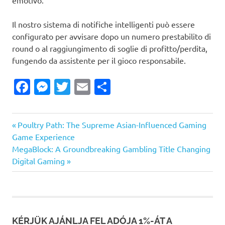
emotivo.
Il nostro sistema di notifiche intelligenti può essere
configurato per avvisare dopo un numero prestabilito di
round o al raggiungimento di soglie di profitto/perdita,
fungendo da assistente per il gioco responsabile.
Facebook
Messenger
Twitter
Email
Ossza
meg
Previous
Bejegyzés
Poultry Path: The Supreme Asian-Influenced Gaming
Post:
Game Experience
navigáció
Next
MegaBlock: A Groundbreaking Gambling Title Changing
Post:
Digital Gaming
KÉRJÜK AJÁNLJA FEL ADÓJA 1%-ÁT A