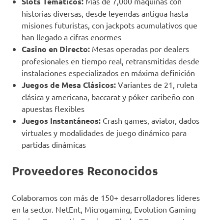
Slots Temáticos:
Más de 7,000 máquinas con
historias diversas, desde leyendas antigua hasta
misiones futuristas, con jackpots acumulativos que
han llegado a cifras enormes
Casino en Directo:
Mesas operadas por dealers
profesionales en tiempo real, retransmitidas desde
instalaciones especializados en máxima definición
Juegos de Mesa Clásicos:
Variantes de 21, ruleta
clásica y americana, baccarat y póker caribeño con
apuestas flexibles
Juegos Instantáneos:
Crash games, aviator, dados
virtuales y modalidades de juego dinámico para
partidas dinámicas
Proveedores Reconocidos
Colaboramos con más de 150+ desarrolladores líderes
en la sector. NetEnt, Microgaming, Evolution Gaming