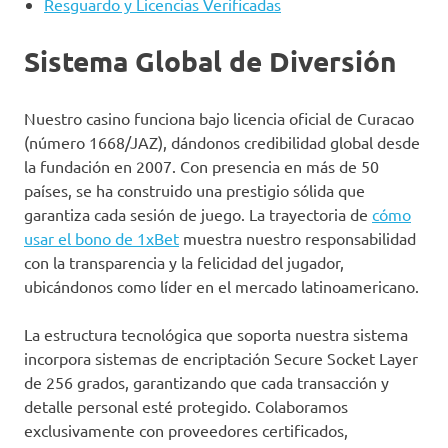
Resguardo y Licencias Verificadas
Sistema Global de Diversión
Nuestro casino funciona bajo licencia oficial de Curacao
(número 1668/JAZ), dándonos credibilidad global desde
la fundación en 2007. Con presencia en más de 50
países, se ha construido una prestigio sólida que
garantiza cada sesión de juego. La trayectoria de
cómo
usar el bono de 1xBet
muestra nuestro responsabilidad
con la transparencia y la felicidad del jugador,
ubicándonos como líder en el mercado latinoamericano.
La estructura tecnológica que soporta nuestra sistema
incorpora sistemas de encriptación Secure Socket Layer
de 256 grados, garantizando que cada transacción y
detalle personal esté protegido. Colaboramos
exclusivamente con proveedores certificados,