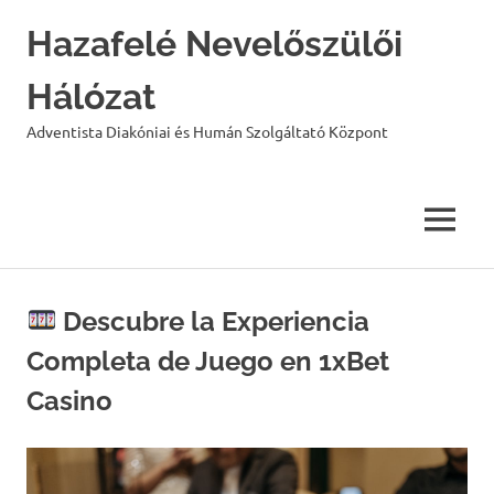
Hazafelé Nevelőszülői
Hálózat
Adventista Diakóniai és Humán Szolgáltató Központ
MENU
Skip
to
Descubre la Experiencia
content
Completa de Juego en 1xBet
Casino