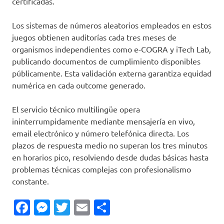
certificadas.
Los sistemas de números aleatorios empleados en estos
juegos obtienen auditorías cada tres meses de
organismos independientes como e-COGRA y iTech Lab,
publicando documentos de cumplimiento disponibles
públicamente. Esta validación externa garantiza equidad
numérica en cada outcome generado.
El servicio técnico multilingüe opera
ininterrumpidamente mediante mensajería en vivo,
email electrónico y número telefónica directa. Los
plazos de respuesta medio no superan los tres minutos
en horarios pico, resolviendo desde dudas básicas hasta
problemas técnicas complejas con profesionalismo
constante.
Facebook
Messenger
Twitter
Email
Ossza
meg