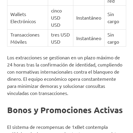
red
cinco
Wallets
Sin
USD
Instantáneo
Electrónicos
cargo
USD
Transacciones
tres USD
Sin
Instantáneo
Móviles
USD
cargo
Los extracciones se gestionan en un plazo máximo de
24 horas tras la confirmación de identidad, cumpliendo
con normativas internacionales contra el blanqueo de
dinero. El equipo económico opera constantemente
para minimizar demoras y solucionar consultas
vinculadas con transacciones.
Bonos y Promociones Activas
El sistema de recompensas de 1xBet contempla