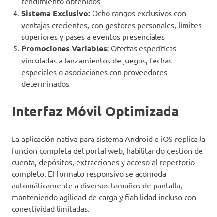
rendimiento obtenidos
Sistema Exclusivo:
Ocho rangos exclusivos con
ventajas crecientes, con gestores personales, límites
superiores y pases a eventos presenciales
Promociones Variables:
Ofertas específicas
vinculadas a lanzamientos de juegos, fechas
especiales o asociaciones con proveedores
determinados
Interfaz Móvil Optimizada
La aplicación nativa para sistema Android e iOS replica la
función completa del portal web, habilitando gestión de
cuenta, depósitos, extracciones y acceso al repertorio
completo. El formato responsivo se acomoda
automáticamente a diversos tamaños de pantalla,
manteniendo agilidad de carga y fiabilidad incluso con
conectividad limitadas.