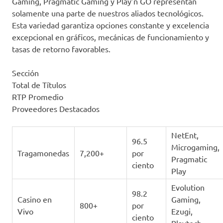
Gaming, Pragmatic Gaming y Play’n GO representan
solamente una parte de nuestros aliados tecnológicos.
Esta variedad garantiza opciones constante y excelencia
excepcional en gráficos, mecánicas de funcionamiento y
tasas de retorno favorables.
Sección
Total de Títulos
RTP Promedio
Proveedores Destacados
NetEnt,
96.5
Microgaming,
Tragamonedas
7,200+
por
Pragmatic
ciento
Play
Evolution
98.2
Casino en
Gaming,
800+
por
Vivo
Ezugi,
ciento
Playtech