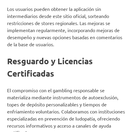
Los usuarios pueden obtener la aplicación sin
intermediarios desde este sitio oficial, sorteando
restricciones de stores regionales. Las mejoras se
implementan regularmente, incorporando mejoras de
desempeño y nuevas opciones basadas en comentarios
de la base de usuarios.
Resguardo y Licencias
Certificadas
El compromiso con el gambling responsable se
materializa mediante instrumentos de autoexclusión,
topes de depósito personalizables y tiempos de
enfriamiento voluntarios. Colaboramos con instituciones
especializadas en prevención de ludopatía, ofreciendo
recursos informativos y acceso a canales de ayuda