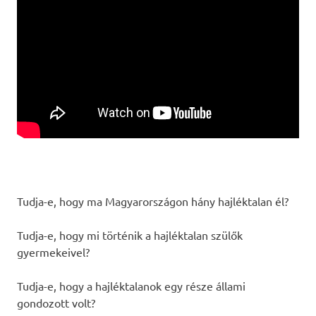
Tudja-e, hogy ma Magyarországon hány hajléktalan él?
Tudja-e, hogy mi történik a hajléktalan szülők
gyermekeivel?
Tudja-e, hogy a hajléktalanok egy része állami
gondozott volt?