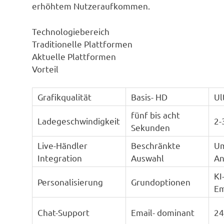
erhöhtem Nutzeraufkommen.
Technologiebereich
Traditionelle Plattformen
Aktuelle Plattformen
Vorteil
Grafikqualität
Basis- HD
Ul
fünf bis acht
Ladegeschwindigkeit
2-
Sekunden
Live-Händler
Beschränkte
Um
Integration
Auswahl
An
KI
Personalisierung
Grundoptionen
Em
Chat-Support
Email- dominant
24