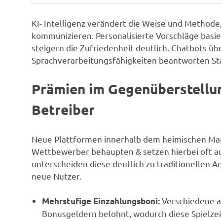
KI- Intelligenz verändert die Weise und Methode
kommunizieren. Personalisierte Vorschläge basi
steigern die Zufriedenheit deutlich. Chatbots üb
Sprachverarbeitungsfähigkeiten beantworten St
Prämien im Gegenüberstellun
Betreiber
Neue Plattformen innerhalb dem heimischen Mar
Wettbewerber behaupten & setzen hierbei oft au
unterscheiden diese deutlich zu traditionellen A
neue Nutzer.
Verschiedene a
Mehrstufige Einzahlungsboni:
Bonusgeldern belohnt, wodurch diese Spielzei