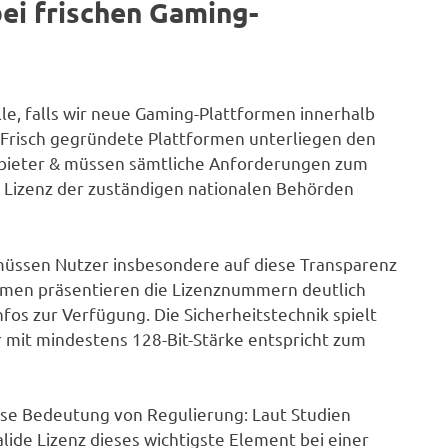
ei frischen Gaming-
elle, falls wir neue Gaming-Plattformen innerhalb
 Frisch gegründete Plattformen unterliegen den
Anbieter & müssen sämtliche Anforderungen zum
ge Lizenz der zuständigen nationalen Behörden
müssen Nutzer insbesondere auf diese Transparenz
ormen präsentieren die Lizenznummern deutlich
Infos zur Verfügung. Die Sicherheitstechnik spielt
r mit mindestens 128-Bit-Stärke entspricht zum
diese Bedeutung von Regulierung: Laut Studien
ide Lizenz dieses wichtigste Element bei einer