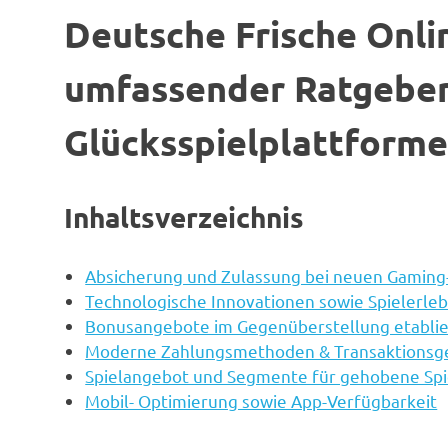
Deutsche Frische Onli
umfassender Ratgeber 
Glücksspielplattform
Inhaltsverzeichnis
Absicherung und Zulassung bei neuen Gaming
Technologische Innovationen sowie Spielerleb
Bonusangebote im Gegenüberstellung etablie
Moderne Zahlungsmethoden & Transaktionsge
Spielangebot und Segmente für gehobene Spi
Mobil- Optimierung sowie App-Verfügbarkeit