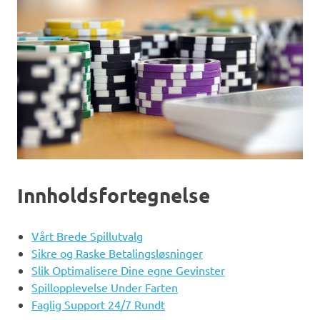
Innholdsfortegnelse
Vårt Brede Spillutvalg
Sikre og Raske Betalingsløsninger
Slik Optimalisere Dine egne Gevinster
Spillopplevelse Under Farten
Faglig Support 24/7 Rundt