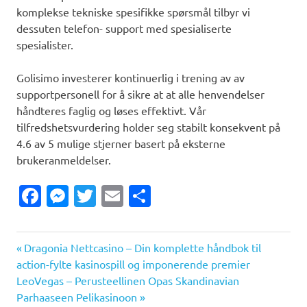
komplekse tekniske spesifikke spørsmål tilbyr vi
dessuten telefon- support med spesialiserte
spesialister.
Golisimo investerer kontinuerlig i trening av av
supportpersonell for å sikre at at alle henvendelser
håndteres faglig og løses effektivt. Vår
tilfredshetsvurdering holder seg stabilt konsekvent på
4.6 av 5 mulige stjerner basert på eksterne
brukeranmeldelser.
Facebook
Messenger
Twitter
Email
Ossza
meg
Previous
Bejegyzés
Dragonia Nettcasino – Din komplette håndbok til
Post:
action-fylte kasinospill og imponerende premier
navigáció
Next
LeoVegas – Perusteellinen Opas Skandinavian
Post:
Parhaaseen Pelikasinoon