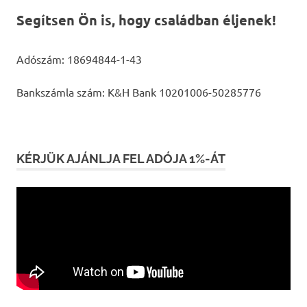
Segítsen Ön is, hogy családban éljenek!
Adószám: 18694844-1-43
Bankszámla szám: K&H Bank 10201006-50285776
KÉRJÜK AJÁNLJA FEL ADÓJA 1%-ÁT