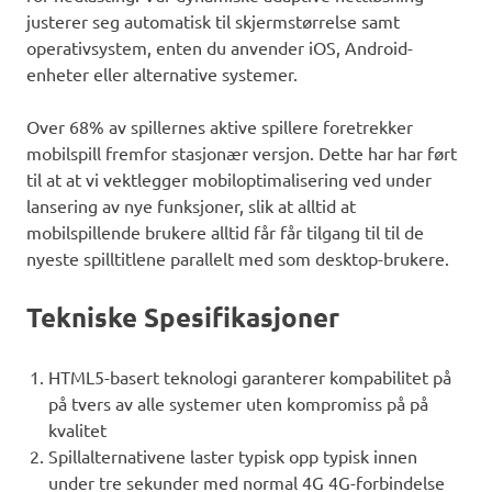
justerer seg automatisk til skjermstørrelse samt
operativsystem, enten du anvender iOS, Android-
enheter eller alternative systemer.
Over 68% av spillernes aktive spillere foretrekker
mobilspill fremfor stasjonær versjon. Dette har har ført
til at at vi vektlegger mobiloptimalisering ved under
lansering av nye funksjoner, slik at alltid at
mobilspillende brukere alltid får får tilgang til til de
nyeste spilltitlene parallelt med som desktop-brukere.
Tekniske Spesifikasjoner
HTML5-basert teknologi garanterer kompabilitet på
på tvers av alle systemer uten kompromiss på på
kvalitet
Spillalternativene laster typisk opp typisk innen
under tre sekunder med normal 4G 4G-forbindelse