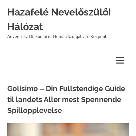
Hazafelé Nevelőszülői
Hálózat
Adventista Diakóniai és Humán Szolgáltató Központ
MENU
Skip
to
Golisimo – Din Fullstendige Guide
content
til landets Aller mest Spennende
Spillopplevelse