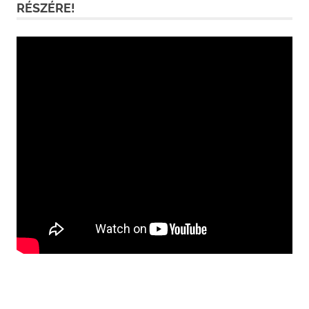
RÉSZÉRE!