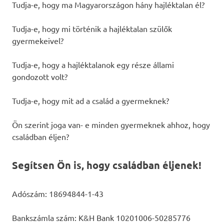
Tudja-e, hogy ma Magyarországon hány hajléktalan él?
Tudja-e, hogy mi történik a hajléktalan szülők
gyermekeivel?
Tudja-e, hogy a hajléktalanok egy része állami
gondozott volt?
Tudja-e, hogy mit ad a család a gyermeknek?
Ön szerint joga van- e minden gyermeknek ahhoz, hogy
családban éljen?
Segítsen Ön is, hogy családban éljenek!
Adószám: 18694844-1-43
Bankszámla szám: K&H Bank 10201006-50285776