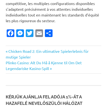
compétitive, les multiples configurations disponibles
s’adaptent précisément à vos attentes individuelles
individuelles tout en maintenant les standards d’équité
les plus rigoureux du secteur.
Facebook
Messenger
Twitter
Email
Ossza
meg
Previous
Bejegyzés
Chicken Road 2: Ein ultimative Spielerlebnis für
Post:
mutige Spieler
navigáció
Next
Plinko Casino: Alt Du Må å Kjenne til Om Det
Post:
Legendariske Kasino-Spill
KÉRJÜK AJÁNLJA FEL ADÓJA 1%-ÁT A
HAZAFELÉ NEVELŐSZÜLŐI HÁLÓZAT