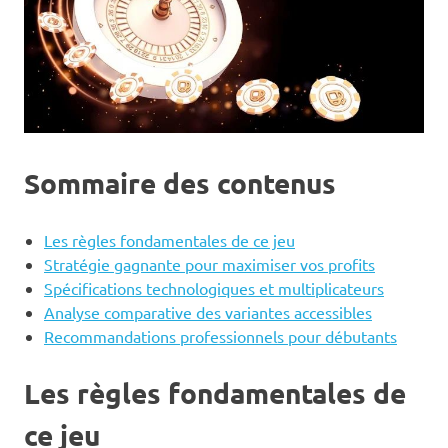
Sommaire des contenus
Les règles fondamentales de ce jeu
Stratégie gagnante pour maximiser vos profits
Spécifications technologiques et multiplicateurs
Analyse comparative des variantes accessibles
Recommandations professionnels pour débutants
Les règles fondamentales de
ce jeu