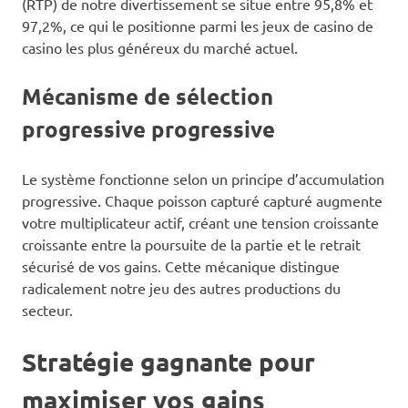
(RTP) de notre divertissement se situe entre 95,8% et
97,2%, ce qui le positionne parmi les jeux de casino de
casino les plus généreux du marché actuel.
Mécanisme de sélection
progressive progressive
Le système fonctionne selon un principe d’accumulation
progressive. Chaque poisson capturé capturé augmente
votre multiplicateur actif, créant une tension croissante
croissante entre la poursuite de la partie et le retrait
sécurisé de vos gains. Cette mécanique distingue
radicalement notre jeu des autres productions du
secteur.
Stratégie gagnante pour
maximiser vos gains