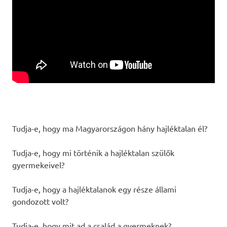
Tudja-e, hogy ma Magyarországon hány hajléktalan él?
Tudja-e, hogy mi történik a hajléktalan szülők
gyermekeivel?
Tudja-e, hogy a hajléktalanok egy része állami
gondozott volt?
Tudja-e, hogy mit ad a család a gyermeknek?