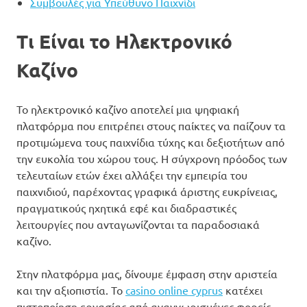
Συμβουλές για Υπεύθυνο Παιχνίδι
Τι Είναι το Ηλεκτρονικό
Καζίνο
Το ηλεκτρονικό καζίνο αποτελεί μια ψηφιακή
πλατφόρμα που επιτρέπει στους παίκτες να παίζουν τα
προτιμώμενα τους παιχνίδια τύχης και δεξιοτήτων από
την ευκολία του χώρου τους. Η σύγχρονη πρόοδος των
τελευταίων ετών έχει αλλάξει την εμπειρία του
παιχνιδιού, παρέχοντας γραφικά άριστης ευκρίνειας,
πραγματικούς ηχητικά εφέ και διαδραστικές
λειτουργίες που ανταγωνίζονται τα παραδοσιακά
καζίνο.
Στην πλατφόρμα μας, δίνουμε έμφαση στην αριστεία
και την αξιοπιστία. Το
casino online cyprus
κατέχει
πιστοποίηση εργασίας από αναγνωρισμένες φορείς,