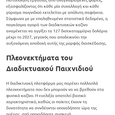
εξασφαλίζοντας ότι κάθε μία συναλλαγή και κάθε
γύρισμα παιγνιδιού εκτελείται με απόλυτη σαφήνεια.
Σύμφωνα με με επαληθευμένα στατιστικά δεδομένα, η
παγκόσμια αγορά των διαδικτυακών καζίνο
αναμένεται να αγγίξει τα 127 δισεκατομμύρια δολάρια
μέχρι το 2027, γεγονός που αποδεικνύει την
αυξανόμενη αποδοχή αυτής της μορφής διασκέδασης.
Πλεονεκτήματα του
Διαδικτυακού Παιχνιδιού
Η διαδικτυακή πλατφόρμα μας παρέχει πολλαπλά
πλεονεκτήματα που δεν μπορούν να να βρεθούν στα
φυσικά καζίνο. Η ευελιξία αποτελεί βασικό
χαρακτηριστικό, καθώς οι παίκτες έχουν τη
δυνατότητα να συνδέονται οποιαδήποτε ώρα της
ημέρας, από οποιαδήποτε συσκευή.