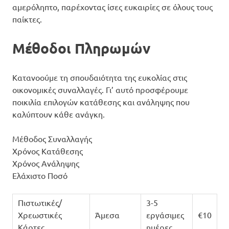
αμερόληπτο, παρέχοντας ίσες ευκαιρίες σε όλους τους
παίκτες.
Μέθοδοι Πληρωμών
Κατανοούμε τη σπουδαιότητα της ευκολίας στις
οικονομικές συναλλαγές. Γι’ αυτό προσφέρουμε
ποικιλία επιλογών κατάθεσης και ανάληψης που
καλύπτουν κάθε ανάγκη.
Μέθοδος Συναλλαγής
Χρόνος Κατάθεσης
Χρόνος Ανάληψης
Ελάχιστο Ποσό
Πιστωτικές/
3-5
Χρεωστικές
Άμεσα
εργάσιμες
€10
Κάρτες
ημέρες