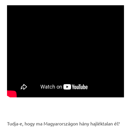
Tudja-e, hogy ma Magyarországon hány hajléktalan él?