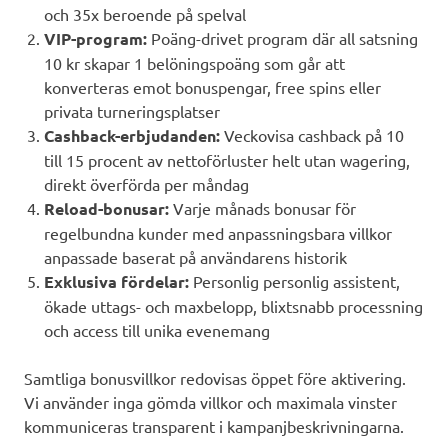
och 35x beroende på spelval
VIP-program:
Poäng-drivet program där all satsning
10 kr skapar 1 belöningspoäng som går att
konverteras emot bonuspengar, free spins eller
privata turneringsplatser
Cashback-erbjudanden:
Veckovisa cashback på 10
till 15 procent av nettoförluster helt utan wagering,
direkt överförda per måndag
Reload-bonusar:
Varje månads bonusar för
regelbundna kunder med anpassningsbara villkor
anpassade baserat på användarens historik
Exklusiva fördelar:
Personlig personlig assistent,
ökade uttags- och maxbelopp, blixtsnabb processning
och access till unika evenemang
Samtliga bonusvillkor redovisas öppet före aktivering.
Vi använder inga gömda villkor och maximala vinster
kommuniceras transparent i kampanjbeskrivningarna.