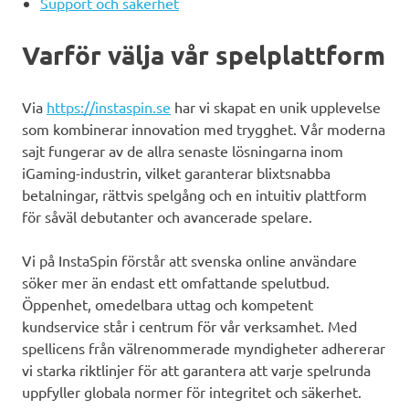
Support och säkerhet
Varför välja vår spelplattform
Via
https://instaspin.se
har vi skapat en unik upplevelse
som kombinerar innovation med trygghet. Vår moderna
sajt fungerar av de allra senaste lösningarna inom
iGaming-industrin, vilket garanterar blixtsnabba
betalningar, rättvis spelgång och en intuitiv plattform
för såväl debutanter och avancerade spelare.
Vi på InstaSpin förstår att svenska online användare
söker mer än endast ett omfattande spelutbud.
Öppenhet, omedelbara uttag och kompetent
kundservice står i centrum för vår verksamhet. Med
spellicens från välrenommerade myndigheter adhererar
vi starka riktlinjer för att garantera att varje spelrunda
uppfyller globala normer för integritet och säkerhet.