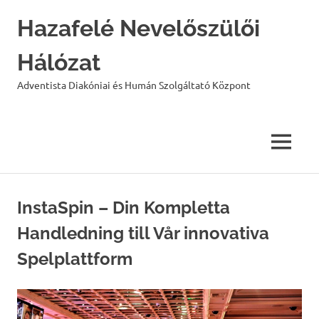
Hazafelé Nevelőszülői
Hálózat
Adventista Diakóniai és Humán Szolgáltató Központ
MENU
Skip
to
InstaSpin – Din Kompletta
content
Handledning till Vår innovativa
Spelplattform