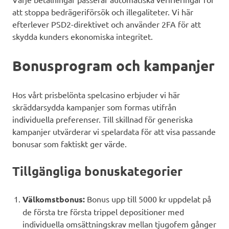
att stoppa bedrägeriförsök och illegaliteter. Vi här
efterlever PSD2-direktivet och använder 2FA för att
skydda kunders ekonomiska integritet.
Bonusprogram och kampanjer
Hos vårt prisbelönta spelcasino erbjuder vi här
skräddarsydda kampanjer som formas utifrån
individuella preferenser. Till skillnad för generiska
kampanjer utvärderar vi spelardata för att visa passande
bonusar som faktiskt ger värde.
Tillgängliga bonuskategorier
Välkomstbonus:
Bonus upp till 5000 kr uppdelat på
de första tre första trippel depositioner med
individuella omsättningskrav mellan tjugofem gånger