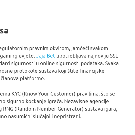
isa
regulatornim pravnim okvirom, jamčeći svakom
 gaming uvjete.
Jaja Bet
upotrebljava najnoviju SSL
ndard sigurnosti u online sigurnosti podataka. Svaka
nosne protokole sustava koji štite financijske
h članova platforme.
rema KYC (Know Your Customer) pravilima, što se
rno sigurno kockanje igrača. Nezavisne agencije
ing RNG (Random Number Generator) sustava igara,
no nasumični slučajni i nepristrani.