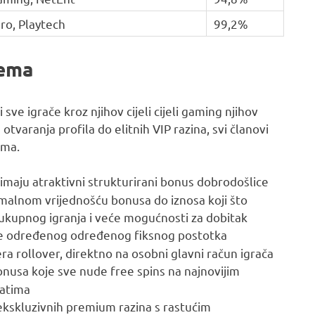
ro, Playtech
99,2%
hema
ve igrače kroz njihov cijeli cijeli gaming njihov
varanja profila do elitnih VIP razina, svi članovi
ama.
imaju atraktivni strukturirani bonus dobrodošlice
imalnom vrijednošću bonusa do iznosa koji što
kupnog igranja i veće mogućnosti za dobitak
e određenog određenog fiksnog postotka
a rollover, direktno na osobni glavni račun igrača
nusa koje sve nude free spins na najnovijim
matima
ekskluzivnih premium razina s rastućim