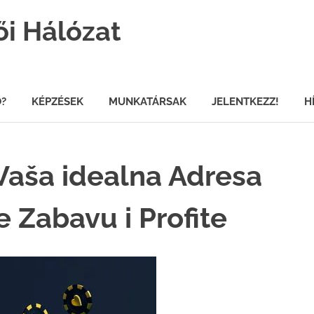
ői Hálózat
Ő?
KÉPZÉSEK
MUNKATÁRSAK
JELENTKEZZ!
H
 Vaša idealna Adresa
 Zabavu i Profite