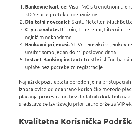
Visa i MC s trenutnom trenu
Bankovne kartice:
3D Secure protokol mehanizma
Skrill, Neteller, MuchBett
Digitalni novčanici:
Bitcoin, Ethereum, Litecoin, 
Crypto valute:
najnižim naknadama
SEPA transakcije bankovne
Bankovni prijenosi:
unutar samo jedan do tri poslovna dana
Trustly i slične bank
Instant Banking instant:
uplate bez potrebe za registracije
Najniži depozit uplata određen je na pristupačnih
iznosa ovise od odabrane korisničke metode plaćan
plaćanja procesiramo bez dodatnih dodatnih nakna
sredstava se izvršavaju prioritetno brže za VIP e
Kvalitetna Korisnička Podršk