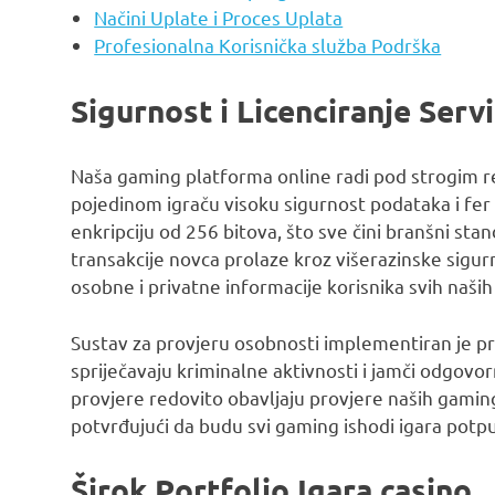
Načini Uplate i Proces Uplata
Profesionalna Korisnička služba Podrška
Sigurnost i Licenciranje Serv
Naša gaming platforma online radi pod strogim 
pojedinom igraču visoku sigurnost podataka i fer
enkripciju od 256 bitova, što sve čini branšni sta
transakcije novca prolaze kroz višerazinske sigur
osobne i privatne informacije korisnika svih naši
Sustav za provjeru osobnosti implementiran je p
spriječavaju kriminalne aktivnosti i jamči odgovo
provjere redovito obavljaju provjere naših gam
potvrđujući da budu svi gaming ishodi igara potpu
Širok Portfolio Igara casino