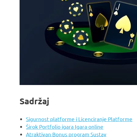
Sadržaj
Sigurnost platforme i Licenciranje Platforme
Širok Portfolio igara Igara online
Atraktivan Bonus program Sustav