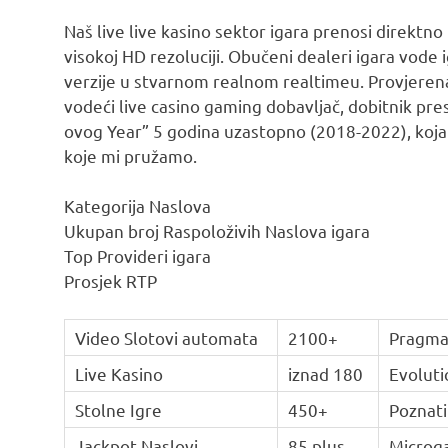
Naš live live kasino sektor igara prenosi direktno
visokoj HD rezoluciji. Obučeni dealeri igara vode i
verzije u stvarnom realnom realtimeu. Provjerena
vodeći live casino gaming dobavljač, dobitnik pres
ovog Year” 5 godina uzastopno (2018-2022), koja
koje mi pružamo.
Kategorija Naslova
Ukupan broj Raspoloživih Naslova igara
Top Provideri igara
Prosjek RTP
Video Slotovi automata
2100+
Pragmat
Live Kasino
iznad 180
Evoluti
Stolne Igre
450+
Poznati
Jackpot Naslovi
85 plus
Microg