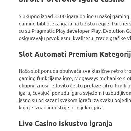
S ukupno iznad 3500 igara online u našoj gaming k
gaming biblioteka igara na tržištu regije. Partne
su su Pragmatic Play developer Play, Evolution G
osiguravaju prvoklasnu kvalitetu izrade grafike 
Slot Automati Premium Kategori
Naša slot ponuda obuhvaća sve klasične retro tro
gaming funkcijama igre, Megaways mehanike sloto
ukupni iznosi redovito često prelaze cifru 1 mili
igara, čuvajući ponudu igara svježom i uzbudljiv
jasno su prikazani svakom igraču za svaku pojedi
koja je iznad industrije prosjeka igara.
Live Casino Iskustvo igranja