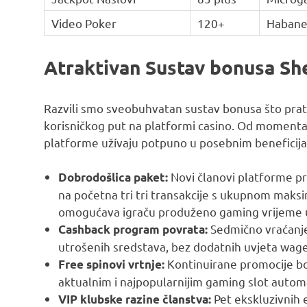
Video Poker
120+
Habane
Atraktivan Sustav bonusa S
Razvili smo sveobuhvatan sustav bonusa što prati s
korisničkog put na platformi casino. Od momenta ot
platforme užívaju potpuno u posebnim beneficij
Novi članovi platforme pr
Dobrodošlica paket:
na početna tri tri transakcije s ukupnom maks
omogućava igraču produženo gaming vrijeme u
Sedmično vraćanj
Cashback program povrata:
utrošenih sredstava, bez dodatnih uvjeta wager
Kontinuirane promocije bo
Free spinovi vrtnje:
aktualnim i najpopularnijim gaming slot auto
Pet ekskluzivnih 
VIP klubske razine članstva: