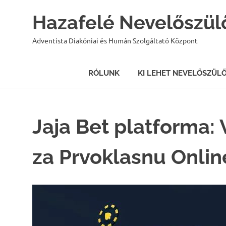
Hazafelé Nevelőszül
Adventista Diakóniai és Humán Szolgáltató Központ
RÓLUNK
KI LEHET NEVELŐSZÜL
Skip
to
content
Jaja Bet platforma:
za Prvoklasnu Online