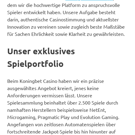
dem wir die hochwertige Platform zu anspruchsvolle
Spieler entwickelt haben. Unsere Aufgabe besteht
darin, authentische Casinostimmung und aktuellster
Innovation zu vereinen sowie zugleich beste Maßstäbe
für Sachen Ehrlichkeit sowie Klarheit zu gewährleisten.
Unser exklusives
Spielportfolio
Beim Koningbet Casino haben wir ein präzise
ausgewähltes Angebot kreiert, jenes keine
Anforderungen vermissen lässt. Unsere
Spielesammlung beinhaltet über 2.500 Spiele durch
namhaften Herstellern beispielsweise NetEnt,
Microgaming, Pragmatic Play und Evolution Gaming.
Angefangen von zeitlosen Automatenspielen über
fortschreitende Jackpot-Spiele bis hin hinunter auf