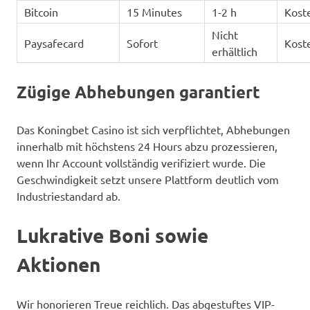
Bitcoin
15 Minutes
1-2 h
Kost
Nicht
Paysafecard
Sofort
Kost
erhältlich
Zügige Abhebungen garantiert
Das Koningbet Casino ist sich verpflichtet, Abhebungen
innerhalb mit höchstens 24 Hours abzu prozessieren,
wenn Ihr Account vollständig verifiziert wurde. Die
Geschwindigkeit setzt unsere Plattform deutlich vom
Industriestandard ab.
Lukrative Boni sowie
Aktionen
Wir honorieren Treue reichlich. Das abgestuftes VIP-