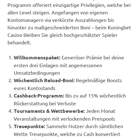
Programm offeriert einzigartige Privilegien, welche bei
allen Level steigen. Angefangen von eigenen
Kontomanagern via verkürzte Auszahlungen bis
hinunter zu maßgeschneiderten Boni – beim Koningbet
Casino bleiben Sie gleich hochgeschätzter Spieler
behandelt.
Willkommenspaket:
Generöser Prämie bei deine
ersten drei Einlagen mit angemessenen
Umsatzbedingungen
Wöchentlich Reload-Boni:
Regelmäßige Boosts
eures Kontostands
Cashback-Programm:
Bis zu auf 15% wöchentlich
Rückerstattung bei Verluste
Tournaments & Wettbewerbe:
Jeden Monat
Veranstaltungen mit verlockenden Preispools
Treuepunkte:
Sammeln Nutzer durch sämtlichen
Wette Treuepunkte, welche zu Cash konvertiert