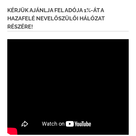
KÉRJÜK AJÁNLJA FEL ADÓJA 1%-ÁT A
HAZAFELÉ NEVELŐSZÜLŐI HÁLÓZAT
RÉSZÉRE!