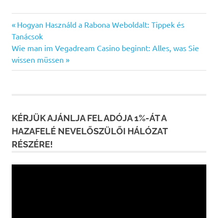
meg
Previous
Bejegyzés
Hogyan Használd a Rabona Weboldalt: Tippek és
Post:
Tanácsok
navigáció
Next
Wie man im Vegadream Casino beginnt: Alles, was Sie
Post:
wissen müssen
KÉRJÜK AJÁNLJA FEL ADÓJA 1%-ÁT A
HAZAFELÉ NEVELŐSZÜLŐI HÁLÓZAT
RÉSZÉRE!