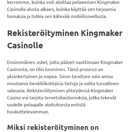
kerromme, kuinka voit aloittaa pelaamisen Kingmaker
Casinolla alusta alkaen, kuinka käyttää sen tarjoamia
bonuksia ja tutkia sen kätevää mobiilisovellusta.
Rekisteröityminen Kingmaker
Casinolle
Ensimmäinen askel, jotta pääset nauttimaan Kingmaker
Casinosta, on tilin luominen. Tämä prosessi on
yksinkertainen ja nopea. Sinun tarvitsee vain antaa
muutamia henkilökohtaisia tietoja ja valita turvallinen
salasana. Rekisteröitymisen yhteydessä Kingmaker
Casino voi tarjota tervetuliaisbonuksia, jotka tekevät
uudelle pelaajalle aloituksesta entistä
houkuttelevamman.
Miksi rekisteröityminen on