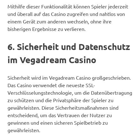
Mithilfe dieser Funktionalität können Spieler jederzeit
und überall auf das Casino zugreifen und nahtlos von
einem Gerät zum anderen wechseln, ohne ihre
bisherigen Ergebnisse zu verlieren.
6. Sicherheit und Datenschutz
im Vegadream Casino
Sicherheit wird im Vegadream Casino großgeschrieben.
Das Casino verwendet die neueste SSL-
Verschlüsselungstechnologie, um die Datenübertragung
zu schützen und die Privatsphäre der Spieler zu
gewährleisten. Diese Sicherheitsmaßnahmen sind
entscheidend, um das Vertrauen der Nutzer zu
gewinnen und einen sicheren Spielbetrieb zu
gewährleisten.