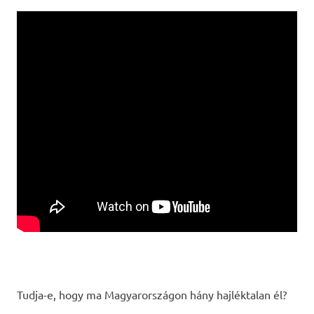
Tudja-e, hogy ma Magyarországon hány hajléktalan él?