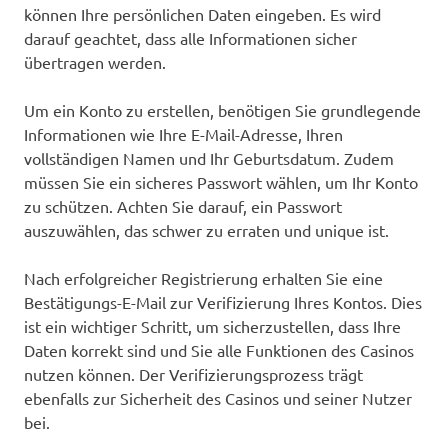
können Ihre persönlichen Daten eingeben. Es wird
darauf geachtet, dass alle Informationen sicher
übertragen werden.
Um ein Konto zu erstellen, benötigen Sie grundlegende
Informationen wie Ihre E-Mail-Adresse, Ihren
vollständigen Namen und Ihr Geburtsdatum. Zudem
müssen Sie ein sicheres Passwort wählen, um Ihr Konto
zu schützen. Achten Sie darauf, ein Passwort
auszuwählen, das schwer zu erraten und unique ist.
Nach erfolgreicher Registrierung erhalten Sie eine
Bestätigungs-E-Mail zur Verifizierung Ihres Kontos. Dies
ist ein wichtiger Schritt, um sicherzustellen, dass Ihre
Daten korrekt sind und Sie alle Funktionen des Casinos
nutzen können. Der Verifizierungsprozess trägt
ebenfalls zur Sicherheit des Casinos und seiner Nutzer
bei.