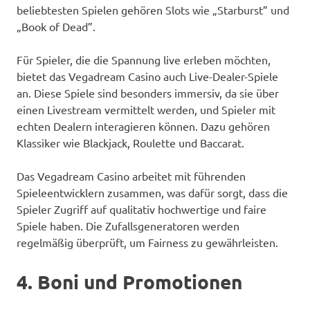
beliebtesten Spielen gehören Slots wie „Starburst” und
„Book of Dead”.
Für Spieler, die die Spannung live erleben möchten,
bietet das Vegadream Casino auch Live-Dealer-Spiele
an. Diese Spiele sind besonders immersiv, da sie über
einen Livestream vermittelt werden, und Spieler mit
echten Dealern interagieren können. Dazu gehören
Klassiker wie Blackjack, Roulette und Baccarat.
Das Vegadream Casino arbeitet mit führenden
Spieleentwicklern zusammen, was dafür sorgt, dass die
Spieler Zugriff auf qualitativ hochwertige und faire
Spiele haben. Die Zufallsgeneratoren werden
regelmäßig überprüft, um Fairness zu gewährleisten.
4. Boni und Promotionen