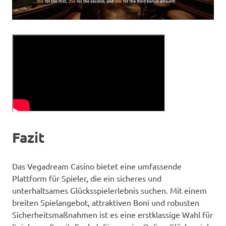
Fazit
Das Vegadream Casino bietet eine umfassende
Plattform für Spieler, die ein sicheres und
unterhaltsames Glücksspielerlebnis suchen. Mit einem
breiten Spielangebot, attraktiven Boni und robusten
Sicherheitsmaßnahmen ist es eine erstklassige Wahl für