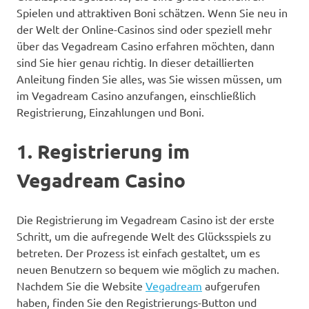
Spielen und attraktiven Boni schätzen. Wenn Sie neu in
der Welt der Online-Casinos sind oder speziell mehr
über das Vegadream Casino erfahren möchten, dann
sind Sie hier genau richtig. In dieser detaillierten
Anleitung finden Sie alles, was Sie wissen müssen, um
im Vegadream Casino anzufangen, einschließlich
Registrierung, Einzahlungen und Boni.
1. Registrierung im
Vegadream Casino
Die Registrierung im Vegadream Casino ist der erste
Schritt, um die aufregende Welt des Glücksspiels zu
betreten. Der Prozess ist einfach gestaltet, um es
neuen Benutzern so bequem wie möglich zu machen.
Nachdem Sie die Website
Vegadream
aufgerufen
haben, finden Sie den Registrierungs-Button und