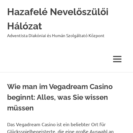
Hazafelé Nevelőszülői
Hálózat
Adventista Diakóniai és Humán Szolgáltató Központ
MENU
Skip
to
Wie man im Vegadream Casino
content
beginnt: Alles, was Sie wissen
müssen
Das Vegadream Casino ist ein beliebter Ort für
Glücksspielbegeisterte, die eine große Auswahl an