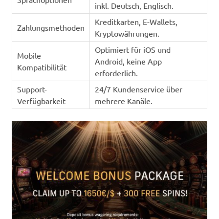
inkl. Deutsch, Englisch.
Kreditkarten, E-Wallets,
Zahlungsmethoden
Kryptowährungen.
Optimiert für iOS und
Mobile
Android, keine App
Kompatibilität
erforderlich.
Support-
24/7 Kundenservice über
Verfügbarkeit
mehrere Kanäle.