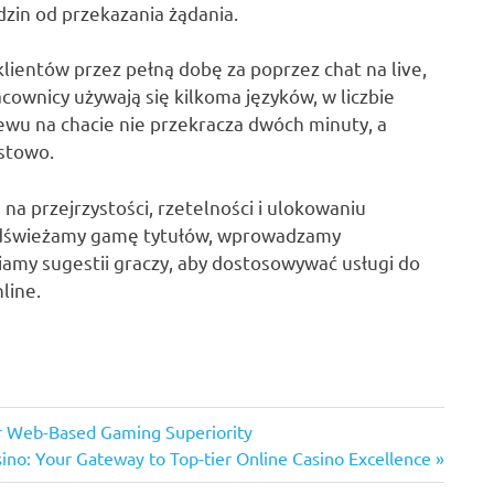
zin od przekazania żądania.
klientów przez pełną dobę za poprzez chat na live,
ownicy używają się kilkoma języków, w liczbie
dzewu na chacie nie przekracza dwóch minuty, a
astowo.
na przejrzystości, rzetelności i ulokowaniu
 odświeżamy gamę tytułów, wprowadzamy
my sugestii graczy, aby dostosowywać usługi do
line.
er Web-Based Gaming Superiority
sino: Your Gateway to Top-tier Online Casino Excellence