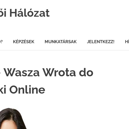
ői Hálózat
Ő?
KÉPZÉSEK
MUNKATÁRSAK
JELENTKEZZ!
H
– Wasza Wrota do
i Online