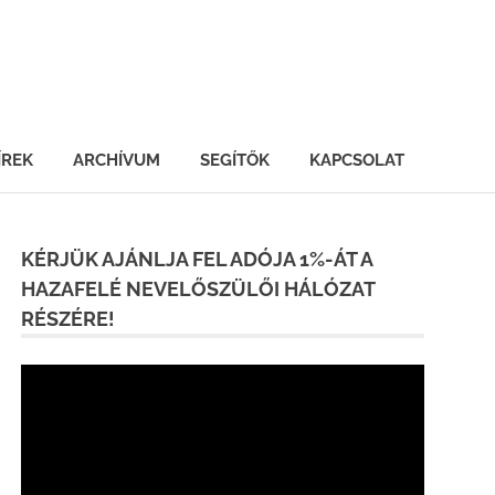
ÍREK
ARCHÍVUM
SEGÍTŐK
KAPCSOLAT
KÉRJÜK AJÁNLJA FEL ADÓJA 1%-ÁT A
HAZAFELÉ NEVELŐSZÜLŐI HÁLÓZAT
RÉSZÉRE!