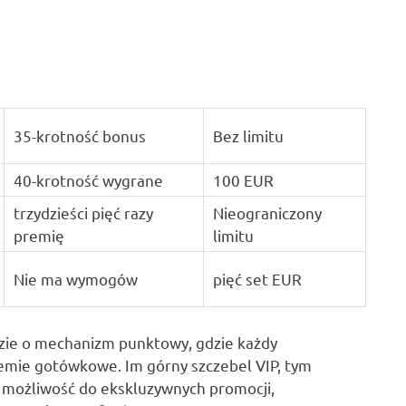
35-krotność bonus
Bez limitu
40-krotność wygrane
100 EUR
trzydzieści pięć razy
Nieograniczony
premię
limitu
Nie ma wymogów
pięć set EUR
azie o mechanizm punktowy, gdzie każdy
emie gotówkowe. Im górny szczebel VIP, tym
z możliwość do ekskluzywnych promocji,