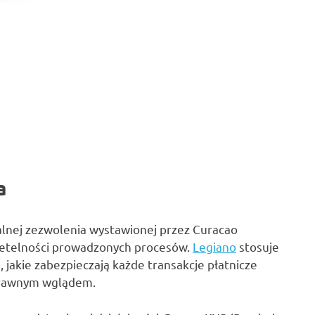
a
alnej zezwolenia wystawionej przez Curacao
rzetelności prowadzonych procesów.
Legiano
stosuje
jakie zabezpieczają każde transakcje płatnicze
prawnym wglądem.