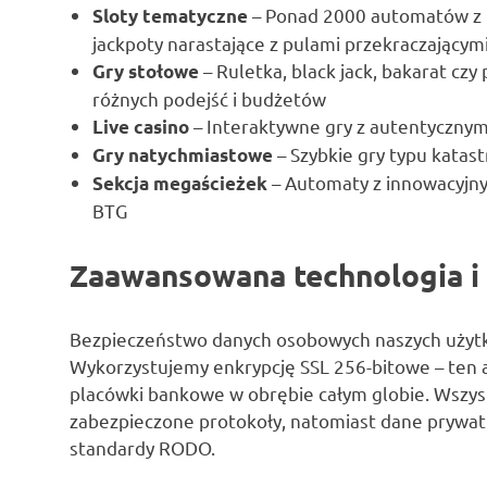
– Ponad 2000 automatów z 
Sloty tematyczne
jackpoty narastające z pulami przekraczającym
– Ruletka, black jack, bakarat cz
Gry stołowe
różnych podejść i budżetów
– Interaktywne gry z autentycznym
Live casino
– Szybkie gry typu katast
Gry natychmiastowe
– Automaty z innowacyjn
Sekcja megaścieżek
BTG
Zaawansowana technologia i
Bezpieczeństwo danych osobowych naszych użytk
Wykorzystujemy enkrypcję SSL 256-bitowe – ten 
placówki bankowe w obrębie całym globie. Wszys
zabezpieczone protokoły, natomiast dane prywatn
standardy RODO.