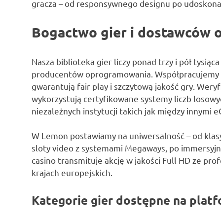
gracza – od responsywnego designu po udoskonal
Bogactwo gier i dostawców
Nasza biblioteka gier liczy ponad trzy i pół tys
producentów oprogramowania. Współpracujemy ty
gwarantują fair play i szczytową jakość gry. Wer
wykorzystują certyfikowane systemy liczb losow
niezależnych instytucji takich jak między innymi 
W Lemon postawiamy na uniwersalność – od kla
sloty video z systemami Megaways, po immersyjne 
casino transmituje akcję w jakości Full HD ze pr
krajach europejskich.
Kategorie gier dostępne na platf