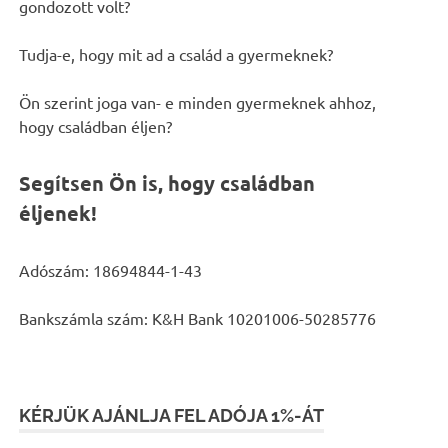
gondozott volt?
Tudja-e, hogy mit ad a család a gyermeknek?
Ön szerint joga van- e minden gyermeknek ahhoz,
hogy családban éljen?
Segítsen Ön is, hogy családban
éljenek!
Adószám: 18694844-1-43
Bankszámla szám: K&H Bank 10201006-50285776
KÉRJÜK AJÁNLJA FEL ADÓJA 1%-ÁT