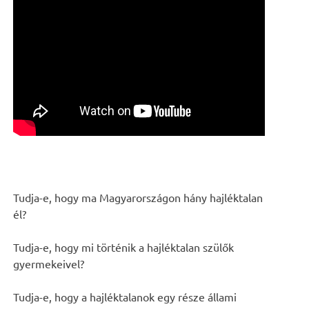
Tudja-e, hogy ma Magyarországon hány hajléktalan
él?
Tudja-e, hogy mi történik a hajléktalan szülők
gyermekeivel?
Tudja-e, hogy a hajléktalanok egy része állami