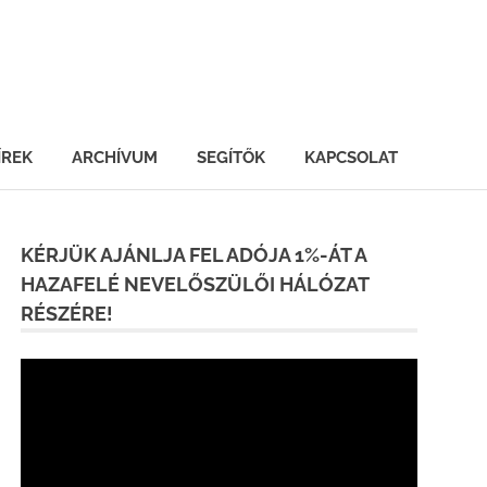
ÍREK
ARCHÍVUM
SEGÍTŐK
KAPCSOLAT
KÉRJÜK AJÁNLJA FEL ADÓJA 1%-ÁT A
HAZAFELÉ NEVELŐSZÜLŐI HÁLÓZAT
RÉSZÉRE!