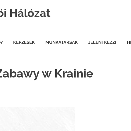
ői Hálózat
Ő?
KÉPZÉSEK
MUNKATÁRSAK
JELENTKEZZ!
H
abawy w Krainie