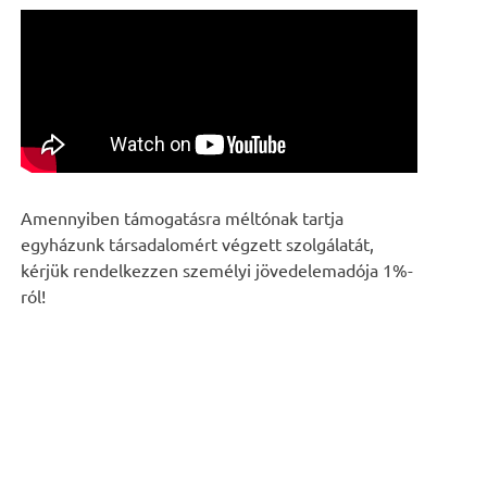
Amennyiben támogatásra méltónak tartja
egyházunk társadalomért végzett szolgálatát,
kérjük rendelkezzen személyi jövedelemadója 1%-
ról!