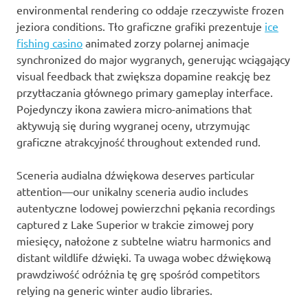
environmental rendering co oddaje rzeczywiste frozen
jeziora conditions. Tło graficzne grafiki prezentuje
ice
fishing casino
animated zorzy polarnej animacje
synchronized do major wygranych, generując wciągający
visual feedback that zwiększa dopamine reakcję bez
przytłaczania głównego primary gameplay interface.
Pojedynczy ikona zawiera micro-animations that
aktywują się during wygranej oceny, utrzymując
graficzne atrakcyjność throughout extended rund.
Sceneria audialna dźwiękowa deserves particular
attention—our unikalny sceneria audio includes
autentyczne lodowej powierzchni pękania recordings
captured z Lake Superior w trakcie zimowej pory
miesięcy, nałożone z subtelne wiatru harmonics and
distant wildlife dźwięki. Ta uwaga wobec dźwiękową
prawdziwość odróżnia tę grę spośród competitors
relying na generic winter audio libraries.