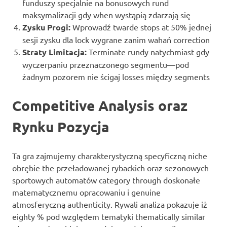
funduszy specjalnie na bonusowych rund
maksymalizacji gdy when wystąpią zdarzają się
Zysku Progi:
Wprowadź twarde stops at 50% jednej
sesji zysku dla lock wygrane zanim wahań correction
Straty Limitacja:
Terminate rundy natychmiast gdy
wyczerpaniu przeznaczonego segmentu—pod
żadnym pozorem nie ścigaj losses między segments
Competitive Analysis oraz
Rynku Pozycja
Ta gra zajmujemy charakterystyczną specyficzną niche
obrębie the przeładowanej rybackich oraz sezonowych
sportowych automatów category through doskonałe
matematycznemu opracowaniu i genuine
atmosferyczną authenticity. Rywali analiza pokazuje iż
eighty % pod względem tematyki thematically similar