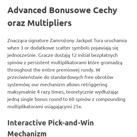
Advanced Bonusowe Cechy
oraz Multipliers
Znacząca signature Zamrożony Jackpot Tura uruchamia
when 3 or dodatkowe scatter symbols pojawiają się
jednocześnie. Gracze dostają 12 initial bezpłatnych
spinów z persistent multiplikatorami które gromadzą
throughout the entire premiowej rundy. W
przeciwieństwie do standardowych free obrotów
systemów, our mechanizm allows retriggering
maksymalnie 4 razy times, teoretycznie wydłużając
jedną single bonus round to 60 spinów z compounding
multiplikatorami osiągającymi 25x.
Interactive Pick-and-Win
Mechanizm