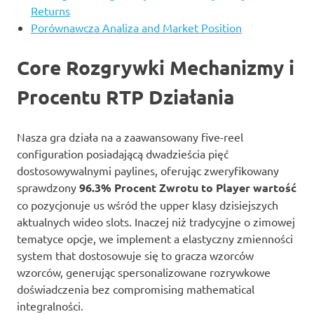
Returns
Porównawcza Analiza and Market Position
Core Rozgrywki Mechanizmy i
Procentu RTP Działania
Nasza gra działa na a zaawansowany five-reel
configuration posiadającą dwadzieścia pięć
dostosowywalnymi paylines, oferując zweryfikowany
sprawdzony
96.3% Procent Zwrotu to Player wartość
co pozycjonuje us wśród the upper klasy dzisiejszych
aktualnych wideo slots. Inaczej niż tradycyjne o zimowej
tematyce opcje, we implement a elastyczny zmienności
system that dostosowuje się to gracza wzorców
wzorców, generując spersonalizowane rozrywkowe
doświadczenia bez compromising mathematical
integralności.