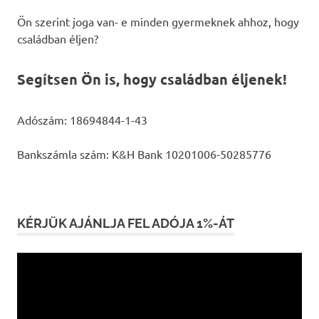
Ön szerint joga van- e minden gyermeknek ahhoz, hogy
családban éljen?
Segítsen Ön is, hogy családban éljenek!
Adószám: 18694844-1-43
Bankszámla szám: K&H Bank 10201006-50285776
KÉRJÜK AJÁNLJA FEL ADÓJA 1%-ÁT