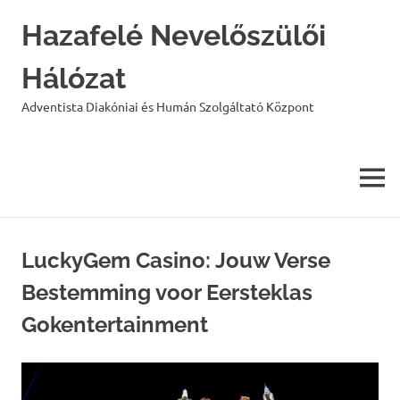
Hazafelé Nevelőszülői
Hálózat
Adventista Diakóniai és Humán Szolgáltató Központ
MENU
Skip
to
LuckyGem Casino: Jouw Verse
content
Bestemming voor Eersteklas
Gokentertainment