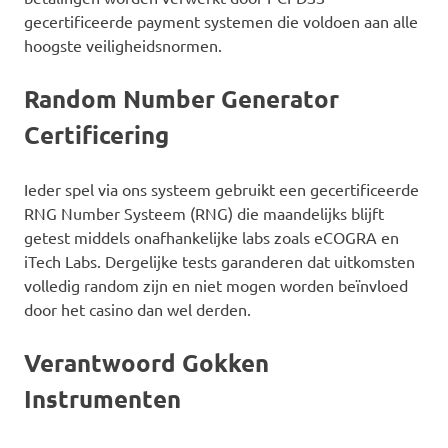
gecertificeerde payment systemen die voldoen aan alle
hoogste veiligheidsnormen.
Random Number Generator
Certificering
Ieder spel via ons systeem gebruikt een gecertificeerde
RNG Number Systeem (RNG) die maandelijks blijft
getest middels onafhankelijke labs zoals eCOGRA en
iTech Labs. Dergelijke tests garanderen dat uitkomsten
volledig random zijn en niet mogen worden beïnvloed
door het casino dan wel derden.
Verantwoord Gokken
Instrumenten