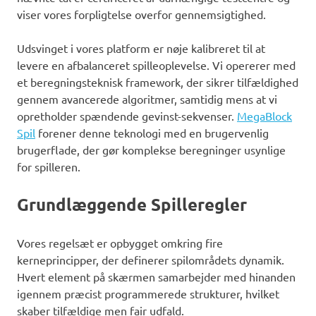
viser vores forpligtelse overfor gennemsigtighed.
Udsvinget i vores platform er nøje kalibreret til at
levere en afbalanceret spilleoplevelse. Vi opererer med
et beregningsteknisk framework, der sikrer tilfældighed
gennem avancerede algoritmer, samtidig mens at vi
opretholder spændende gevinst-sekvenser.
MegaBlock
Spil
forener denne teknologi med en brugervenlig
brugerflade, der gør komplekse beregninger usynlige
for spilleren.
Grundlæggende Spilleregler
Vores regelsæt er opbygget omkring fire
kerneprincipper, der definerer spilområdets dynamik.
Hvert element på skærmen samarbejder med hinanden
igennem præcist programmerede strukturer, hvilket
skaber tilfældige men fair udfald.