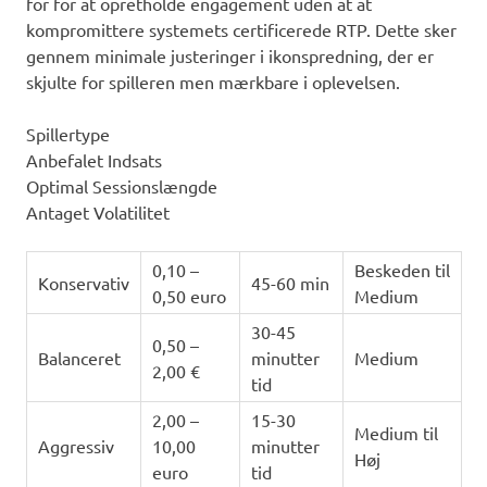
for for at opretholde engagement uden at at
kompromittere systemets certificerede RTP. Dette sker
gennem minimale justeringer i ikonspredning, der er
skjulte for spilleren men mærkbare i oplevelsen.
Spillertype
Anbefalet Indsats
Optimal Sessionslængde
Antaget Volatilitet
0,10 –
Beskeden til
Konservativ
45-60 min
0,50 euro
Medium
30-45
0,50 –
Balanceret
minutter
Medium
2,00 €
tid
2,00 –
15-30
Medium til
Aggressiv
10,00
minutter
Høj
euro
tid