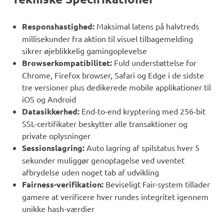
Responshastighed:
Maksimal latens på halvtreds
millisekunder fra aktion til visuel tilbagemelding
sikrer øjeblikkelig gamingoplevelse
Browserkompatibilitet:
Fuld understøttelse for
Chrome, Firefox browser, Safari og Edge i de sidste
tre versioner plus dedikerede mobile applikationer til
iOS og Android
Datasikkerhed:
End-to-end kryptering med 256-bit
SSL-certifikater beskytter alle transaktioner og
private oplysninger
Sessionslagring:
Auto lagring af spilstatus hver 5
sekunder muliggør genoptagelse ved uventet
afbrydelse uden noget tab af udvikling
Fairness-verifikation:
Beviseligt Fair-system tillader
gamere at verificere hver rundes integritet igennem
unikke hash-værdier