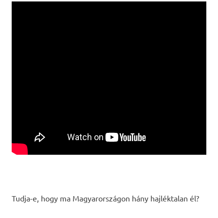
Tudja-e, hogy ma Magyarországon hány hajléktalan él?