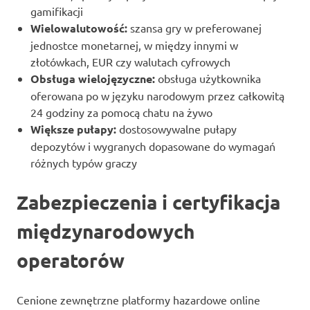
gamifikacji
Wielowalutowość:
szansa gry w preferowanej
jednostce monetarnej, w między innymi w
złotówkach, EUR czy walutach cyfrowych
Obsługa wielojęzyczne:
obsługa użytkownika
oferowana po w języku narodowym przez całkowitą
24 godziny za pomocą chatu na żywo
Większe pułapy:
dostosowywalne pułapy
depozytów i wygranych dopasowane do wymagań
różnych typów graczy
Zabezpieczenia i certyfikacja
międzynarodowych
operatorów
Cenione zewnętrzne platformy hazardowe online