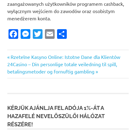
zaangażowanych użytkowników programem cashback,
wyłącznym wejściem do zawodów oraz osobistym
menedżerem konta.
Facebook
Messenger
Twitter
Email
Ossza
meg
Previous
Bejegyzés
Rzetelne Kasyno Online: Istotne Dane dla Klientów
Next
Post:
24Casino – Din personlige totale veiledning til spill,
navigáció
Post:
betalingsmetoder og fornuftig gambling
KÉRJÜK AJÁNLJA FEL ADÓJA 1%-ÁT A
HAZAFELÉ NEVELŐSZÜLŐI HÁLÓZAT
RÉSZÉRE!