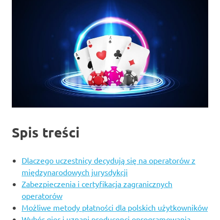
Spis treści
Dlaczego uczestnicy decydują się na operatorów z
międzynarodowych jurysdykcji
Zabezpieczenia i certyfikacja zagranicznych
operatorów
Możliwe metody płatności dla polskich użytkowników
Wybór gier i uznani producenci oprogramowania