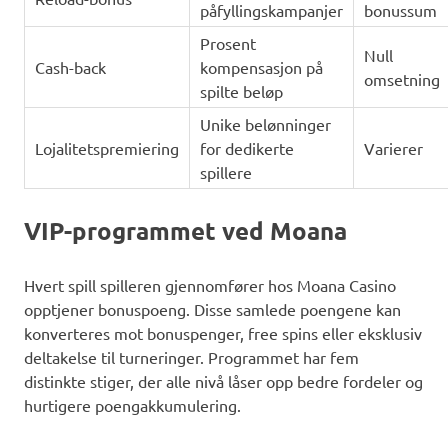
påfyllingskampanjer
bonussum
Prosent
Null
Cash-back
kompensasjon på
omsetning
spilte beløp
Unike belønninger
Lojalitetspremiering
for dedikerte
Varierer
spillere
VIP-programmet ved Moana
Hvert spill spilleren gjennomfører hos Moana Casino
opptjener bonuspoeng. Disse samlede poengene kan
konverteres mot bonuspenger, free spins eller eksklusiv
deltakelse til turneringer. Programmet har fem
distinkte stiger, der alle nivå låser opp bedre fordeler og
hurtigere poengakkumulering.