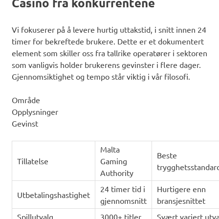
Casino fra konkurrentene
Vi fokuserer på å levere hurtig uttakstid, i snitt innen 24
timer for bekreftede brukere. Dette er et dokumentert
element som skiller oss fra tallrike operatører i sektoren
som vanligvis holder brukerens gevinster i flere dager.
Gjennomsiktighet og tempo står viktig i vår filosofi.
Område
Opplysninger
Gevinst
Malta
Beste
Tillatelse
Gaming
trygghetsstandar
Authority
24 timer tid i
Hurtigere enn
Utbetalingshastighet
gjennomsnitt
bransjesnittet
Spillutvalg
3000+ titler
Svært variert utv