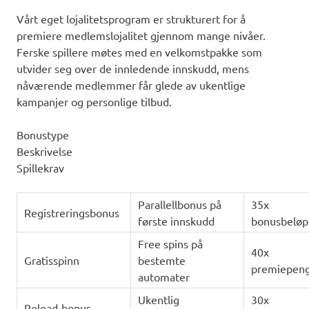
Vårt eget lojalitetsprogram er strukturert for å
premiere medlemslojalitet gjennom mange nivåer.
Ferske spillere møtes med en velkomstpakke som
utvider seg over de innledende innskudd, mens
nåværende medlemmer får glede av ukentlige
kampanjer og personlige tilbud.
Bonustype
Beskrivelse
Spillekrav
Parallellbonus på
35x
Registreringsbonus
første innskudd
bonusbeløp
Free spins på
40x
Gratisspinn
bestemte
premiepen
automater
Ukentlig
30x
Reload-bonus