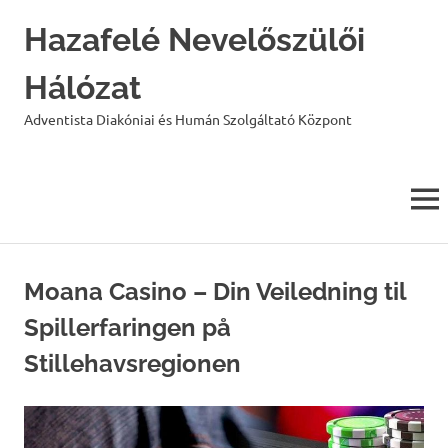
Hazafelé Nevelőszülői
Hálózat
Adventista Diakóniai és Humán Szolgáltató Központ
MEN
Skip
to
Moana Casino – Din Veiledning til
content
Spillerfaringen på
Stillehavsregionen