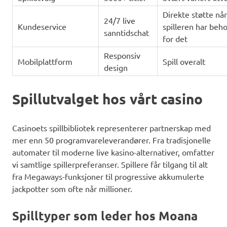
Direkte støtte når
24/7 live
Kundeservice
spilleren har beh
sanntidschat
for det
Responsiv
Mobilplattform
Spill overalt
design
Spillutvalget hos vårt casino
Casinoets spillbibliotek representerer partnerskap med
mer enn 50 programvareleverandører. Fra tradisjonelle
automater til moderne live kasino-alternativer, omfatter
vi samtlige spillerpreferanser. Spillere får tilgang til alt
fra Megaways-funksjoner til progressive akkumulerte
jackpotter som ofte når millioner.
Spilltyper som leder hos Moana