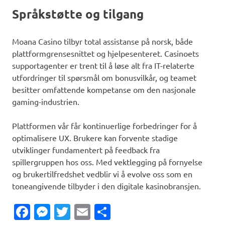
Språkstøtte og tilgang
Moana Casino tilbyr total assistanse på norsk, både
plattformgrensesnittet og hjelpesenteret. Casinoets
supportagenter er trent til å løse alt fra IT-relaterte
utfordringer til spørsmål om bonusvilkår, og teamet
besitter omfattende kompetanse om den nasjonale
gaming-industrien.
Plattformen vår får kontinuerlige forbedringer for å
optimalisere UX. Brukere kan forvente stadige
utviklinger fundamentert på feedback fra
spillergruppen hos oss. Med vektlegging på fornyelse
og brukertilfredshet vedblir vi å evolve oss som en
toneangivende tilbyder i den digitale kasinobransjen.
Facebook
Messenger
Twitter
Email
Ossza