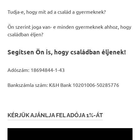
Tudja-e, hogy mit ad a család a gyermeknek?
Ön szerint joga van- e minden gyermeknek ahhoz, hogy
családban éljen?
Segítsen Ön is, hogy családban éljenek!
Adószám: 18694844-1-43
Bankszámla szám: K&H Bank 10201006-50285776
KÉRJÜK AJÁNLJA FEL ADÓJA 1%-ÁT