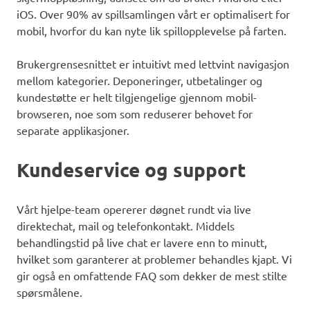
iOS. Over 90% av spillsamlingen vårt er optimalisert for
mobil, hvorfor du kan nyte lik spillopplevelse på farten.
Brukergrensesnittet er intuitivt med lettvint navigasjon
mellom kategorier. Deponeringer, utbetalinger og
kundestøtte er helt tilgjengelige gjennom mobil-
browseren, noe som som reduserer behovet for
separate applikasjoner.
Kundeservice og support
Vårt hjelpe-team opererer døgnet rundt via live
direktechat, mail og telefonkontakt. Middels
behandlingstid på live chat er lavere enn to minutt,
hvilket som garanterer at problemer behandles kjapt. Vi
gir også en omfattende FAQ som dekker de mest stilte
spørsmålene.