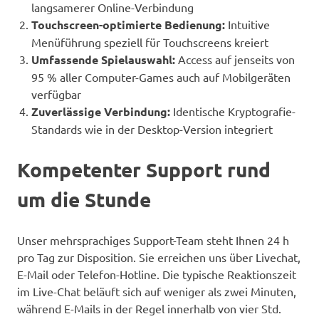
langsamerer Online-Verbindung
Touchscreen-optimierte Bedienung:
Intuitive
Menüführung speziell für Touchscreens kreiert
Umfassende Spielauswahl:
Access auf jenseits von
95 % aller Computer-Games auch auf Mobilgeräten
verfügbar
Zuverlässige Verbindung:
Identische Kryptografie-
Standards wie in der Desktop-Version integriert
Kompetenter Support rund
um die Stunde
Unser mehrsprachiges Support-Team steht Ihnen 24 h
pro Tag zur Disposition. Sie erreichen uns über Livechat,
E-Mail oder Telefon-Hotline. Die typische Reaktionszeit
im Live-Chat beläuft sich auf weniger als zwei Minuten,
während E-Mails in der Regel innerhalb von vier Std.