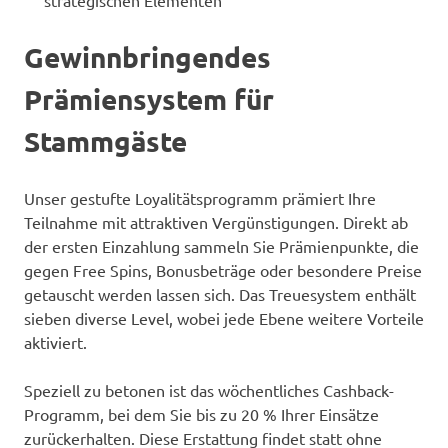
strategischen Elementen
Gewinnbringendes
Prämiensystem für
Stammgäste
Unser gestufte Loyalitätsprogramm prämiert Ihre
Teilnahme mit attraktiven Vergünstigungen. Direkt ab
der ersten Einzahlung sammeln Sie Prämienpunkte, die
gegen Free Spins, Bonusbeträge oder besondere Preise
getauscht werden lassen sich. Das Treuesystem enthält
sieben diverse Level, wobei jede Ebene weitere Vorteile
aktiviert.
Speziell zu betonen ist das wöchentliches Cashback-
Programm, bei dem Sie bis zu 20 % Ihrer Einsätze
zurückerhalten. Diese Erstattung findet statt ohne