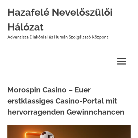
Hazafelé Nevelőszülői
Hálózat
Adventista Diakóniai és Humán Szolgáltató Központ
MENU
Skip
to
Morospin Casino – Euer
content
erstklassiges Casino-Portal mit
hervorragenden Gewinnchancen