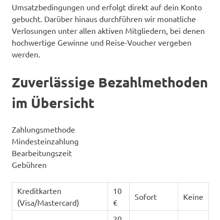
Umsatzbedingungen und erfolgt direkt auf dein Konto
gebucht. Darüber hinaus durchführen wir monatliche
Verlosungen unter allen aktiven Mitgliedern, bei denen
hochwertige Gewinne und Reise-Voucher vergeben
werden.
Zuverlässige Bezahlmethoden
im Übersicht
Zahlungsmethode
Mindesteinzahlung
Bearbeitungszeit
Gebühren
Kreditkarten
10
Sofort
Keine
(Visa/Mastercard)
€
20