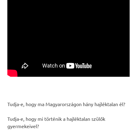
Tudja-e, hogy ma Magyarországon hány hajléktalan él?
Tudja-e, hogy mi történik a hajléktalan szülők
gyermekeivel?