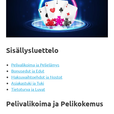
Sisällysluettelo
Pelivalikoima ja Pelielämys
Bonusedut ja Edut
Maksuvaihtoehdot ja Nostot
Asiakastuki ja Tuki
Tietoturva ja Luvat
Pelivalikoima ja Pelikokemus