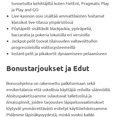
tunnetuilta kehittäjiltä kuten NetEnt, Pragmatic Play
ja Play and GO
Live-kasinon osio sisältää ammattilaisten hoitamat
klassikot live-tilassa ympäristössä
Pöytäpelit sisältävät blackjackia, pyöräpeliä,
baccaratia ja pokeria lukuisilla eri versioilla
Jackpot-pelit tuovat tilaisuuden valtavoittoihin
progressiivisilla voittosysteemeillä
Instant-pelit ja pikakortit dynaamiseen pelaamiseen
Bonustarjoukset ja Edut
Bonusohjelma on rakennettu palkitsemaan sekä
ensikertalaisia että uskollisia käyttäjiä reiluilla säännöillä.
Aloituspaketissamme sulautuvat talletuslisä ja
ilmaisspinnit, joiden tarjousten läpipeluuvaatimukset
löytyvät ymmärrettävästi esitetyt käyttöehdoissamme.
Pidämme läpinäkyvyydestä, minkä vuoksi kaikki