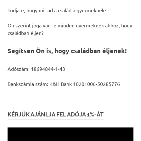
Tudja-e, hogy mit ad a család a gyermeknek?
Ön szerint joga van- e minden gyermeknek ahhoz, hogy
családban éljen?
Segítsen Ön is, hogy családban éljenek!
Adószám: 18694844-1-43
Bankszámla szám: K&H Bank 10201006-50285776
KÉRJÜK AJÁNLJA FEL ADÓJA 1%-ÁT