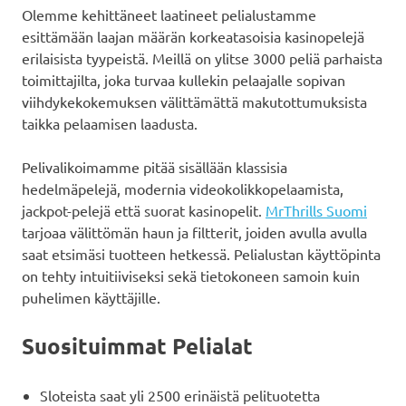
Olemme kehittäneet laatineet pelialustamme
esittämään laajan määrän korkeatasoisia kasinopelejä
erilaisista tyypeistä. Meillä on ylitse 3000 peliä parhaista
toimittajilta, joka turvaa kullekin pelaajalle sopivan
viihdykekokemuksen välittämättä makutottumuksista
taikka pelaamisen laadusta.
Pelivalikoimamme pitää sisällään klassisia
hedelmäpelejä, modernia videokolikkopelaamista,
jackpot-pelejä että suorat kasinopelit.
MrThrills Suomi
tarjoaa välittömän haun ja filtterit, joiden avulla avulla
saat etsimäsi tuotteen hetkessä. Pelialustan käyttöpinta
on tehty intuitiiviseksi sekä tietokoneen samoin kuin
puhelimen käyttäjille.
Suosituimmat Pelialat
Sloteista saat yli 2500 erinäistä pelituotetta