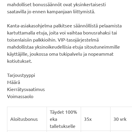
mahdolliset bonussäännöt ovat yksinkertaisesti
saatavilla jo ennen kampanjaan liittymistä.
Kanta-asiakasohjelma palkitsee säännöllistä pelaamista
kartuttamalla etuja, joita voi vaihtaa bonusrahaksi tai
toisenlaisiin palkkioihin. VIP-tasojärjestelmä
mahdollistaa yksinoikeudellisia etuja sitoutuneimmille
käyttäjille, joukossa oma tukipalvelu ja nopeammat
kotiutukset.
Tarjoustyyppi
Määrä
Kierrätysvaatimus
Voimassaolo
Täydet 100%
Aloitusbonus
eka
35x
30 vrk
talletukselle