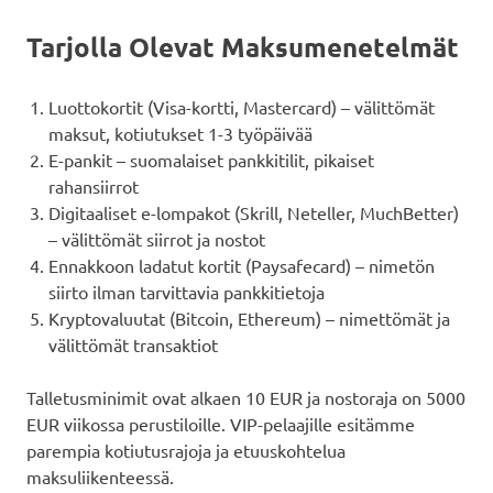
Tarjolla Olevat Maksumenetelmät
Luottokortit (Visa-kortti, Mastercard) – välittömät
maksut, kotiutukset 1-3 työpäivää
E-pankit – suomalaiset pankkitilit, pikaiset
rahansiirrot
Digitaaliset e-lompakot (Skrill, Neteller, MuchBetter)
– välittömät siirrot ja nostot
Ennakkoon ladatut kortit (Paysafecard) – nimetön
siirto ilman tarvittavia pankkitietoja
Kryptovaluutat (Bitcoin, Ethereum) – nimettömät ja
välittömät transaktiot
Talletusminimit ovat alkaen 10 EUR ja nostoraja on 5000
EUR viikossa perustiloille. VIP-pelaajille esitämme
parempia kotiutusrajoja ja etuuskohtelua
maksuliikenteessä.