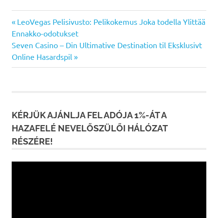
meg
Previous
Bejegyzés
LeoVegas Pelisivusto: Pelikokemus Joka todella Ylittää
Post:
Ennakko-odotukset
navigáció
Next
Seven Casino – Din Ultimative Destination til Eksklusivt
Post:
Online Hasardspil
KÉRJÜK AJÁNLJA FEL ADÓJA 1%-ÁT A
HAZAFELÉ NEVELŐSZÜLŐI HÁLÓZAT
RÉSZÉRE!