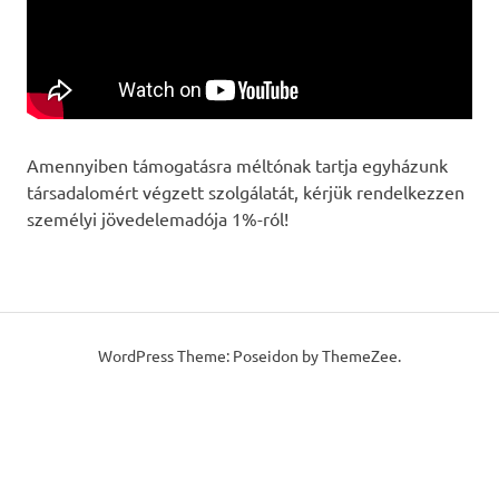
Amennyiben támogatásra méltónak tartja egyházunk
társadalomért végzett szolgálatát, kérjük rendelkezzen
személyi jövedelemadója 1%-ról!
WordPress Theme: Poseidon by ThemeZee.