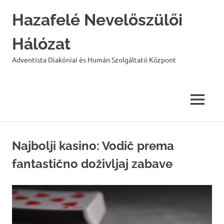
Hazafelé Nevelőszülői
Hálózat
Adventista Diakóniai és Humán Szolgáltató Központ
MENU
Skip
to
Najbolji kasino: Vodič prema
content
fantastično doživljaj zabave