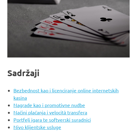
Sadržaji
Bezbednost kao i licenciranje online internetskih
kasina
Nagrade kao i promotivne nudbe
Načini plaćanja i velocità transfera
Portfelj igara te softverski suradnici
Nivo klijentske usluge