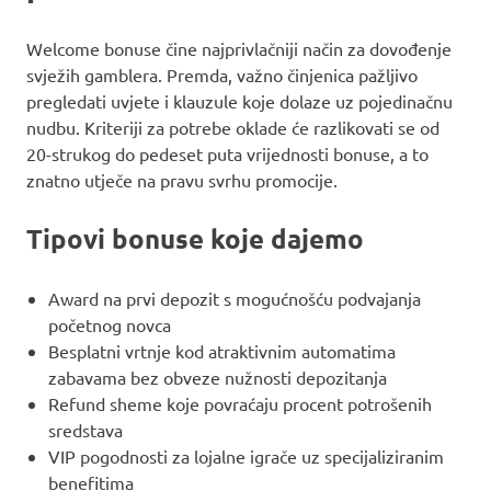
Welcome bonuse čine najprivlačniji način za dovođenje
svježih gamblera. Premda, važno činjenica pažljivo
pregledati uvjete i klauzule koje dolaze uz pojedinačnu
nudbu. Kriteriji za potrebe oklade će razlikovati se od
20-strukog do pedeset puta vrijednosti bonuse, a to
znatno utječe na pravu svrhu promocije.
Tipovi bonuse koje dajemo
Award na prvi depozit s mogućnošću podvajanja
početnog novca
Besplatni vrtnje kod atraktivnim automatima
zabavama bez obveze nužnosti depozitanja
Refund sheme koje povraćaju procent potrošenih
sredstava
VIP pogodnosti za lojalne igrače uz specijaliziranim
benefitima