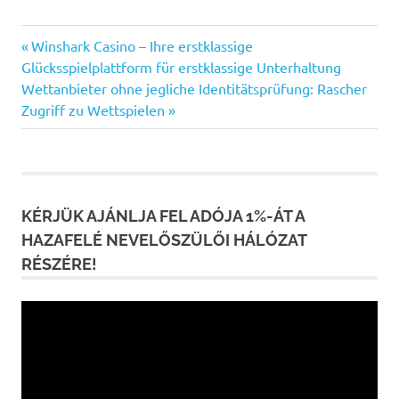
meg
Previous
Bejegyzés
Winshark Casino – Ihre erstklassige
Post:
Glücksspielplattform für erstklassige Unterhaltung
navigáció
Next
Wettanbieter ohne jegliche Identitätsprüfung: Rascher
Post:
Zugriff zu Wettspielen
KÉRJÜK AJÁNLJA FEL ADÓJA 1%-ÁT A
HAZAFELÉ NEVELŐSZÜLŐI HÁLÓZAT
RÉSZÉRE!