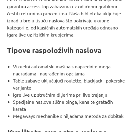
garantira access top zabavama uz odličnom grafikom i
čestiti returnima procentima. Naša biblioteka uključuje
iznad u broju tisuću naslova što pokrivaju ukupne
kategorije, od klasičnih automatskih uređaja odnosno
igara live uz fizičkim krupjerima.
Tipove raspoloživih naslova
Vizuelni automatski mašina s naprednim mega
nagradama i nagrađenim opcijama
Table zabave uključujući roulette, blackjack i pokerske
varijante
Igre live uz stručnim diljerima pri live trajanju
Specijalne naslove slične binga, kena te grataćih
karata
Megaways mechanike s hiljadama metoda za dobitak