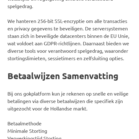
spelgedrag.
We hanteren 256-bit SSL-encryptie om alle transacties
en privacy gegevens te beveiligen. De serversystemen
staan zich in beveiligde datacenters binnen de EU Unie,
wat voldoet aan GDPR-richtlijnen. Daarnaast bieden we
diverse tools voor verantwoord spelgedrag, waaronder
stortingslimieten, sessietimers en zelfsluiting opties.
Betaalwijzen Samenvatting
Bij ons gokplatform kun je rekenen op snelle en veilige
betalingen via diverse betaalwijzen die specifiek zijn
uitgezocht voor de Hollandse markt.
Betaalmethode
Minimale Storting
Verwerkingstijd Storting