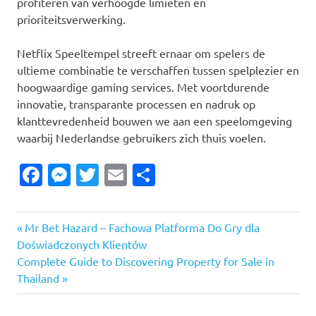
profiteren van verhoogde limieten en
prioriteitsverwerking.
Netflix Speeltempel streeft ernaar om spelers de
ultieme combinatie te verschaffen tussen spelplezier en
hoogwaardige gaming services. Met voortdurende
innovatie, transparante processen en nadruk op
klanttevredenheid bouwen we aan een speelomgeving
waarbij Nederlandse gebruikers zich thuis voelen.
Facebook
Messenger
Twitter
Email
Ossza
meg
Previous
Bejegyzés
Mr Bet Hazard – Fachowa Platforma Do Gry dla
Post:
Doświadczonych Klientów
navigáció
Next
Complete Guide to Discovering Property for Sale in
Post:
Thailand