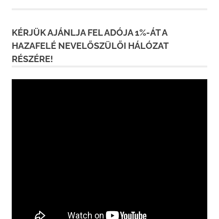
KÉRJÜK AJÁNLJA FEL ADÓJA 1%-ÁT A
HAZAFELÉ NEVELŐSZÜLŐI HÁLÓZAT
RÉSZÉRE!