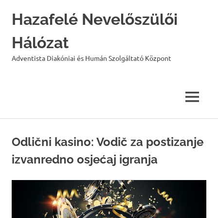
Hazafelé Nevelőszülői
Hálózat
Adventista Diakóniai és Humán Szolgáltató Központ
MENU
Skip
to
Odlični kasino: Vodič za postizanje
content
izvanredno osjećaj igranja