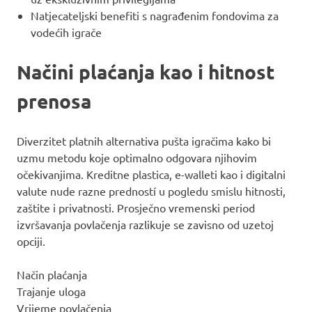
Natjecateljski benefiti s nagrađenim fondovima za
vodećih igrače
Načini plaćanja kao i hitnost
prenosa
Diverzitet platnih alternativa pušta igračima kako bi
uzmu metodu koje optimalno odgovara njihovim
očekivanjima. Kreditne plastica, e-walleti kao i digitalni
valute nude razne predností u pogledu smislu hitnosti,
zaštite i privatnosti. Prosječno vremenski period
izvršavanja povlačenja razlikuje se zavisno od uzetoj
opciji.
Način plaćanja
Trajanje uloga
Vrijeme povlačenja