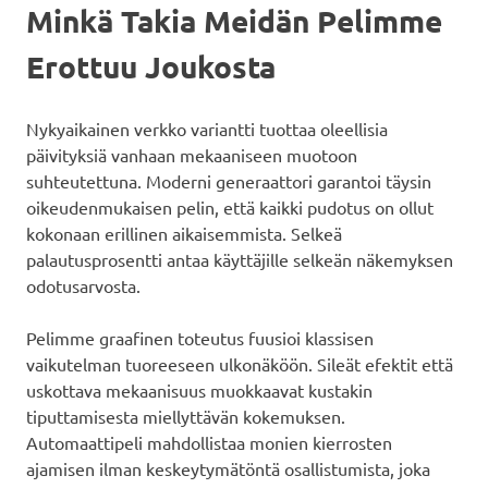
Minkä Takia Meidän Pelimme
Erottuu Joukosta
Nykyaikainen verkko variantti tuottaa oleellisia
päivityksiä vanhaan mekaaniseen muotoon
suhteutettuna. Moderni generaattori garantoi täysin
oikeudenmukaisen pelin, että kaikki pudotus on ollut
kokonaan erillinen aikaisemmista. Selkeä
palautusprosentti antaa käyttäjille selkeän näkemyksen
odotusarvosta.
Pelimme graafinen toteutus fuusioi klassisen
vaikutelman tuoreeseen ulkonäköön. Sileät efektit että
uskottava mekaanisuus muokkaavat kustakin
tiputtamisesta miellyttävän kokemuksen.
Automaattipeli mahdollistaa monien kierrosten
ajamisen ilman keskeytymätöntä osallistumista, joka