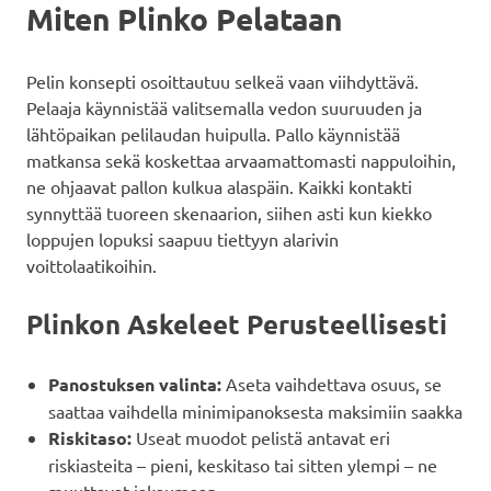
Miten Plinko Pelataan
Pelin konsepti osoittautuu selkeä vaan viihdyttävä.
Pelaaja käynnistää valitsemalla vedon suuruuden ja
lähtöpaikan pelilaudan huipulla. Pallo käynnistää
matkansa sekä koskettaa arvaamattomasti nappuloihin,
ne ohjaavat pallon kulkua alaspäin. Kaikki kontakti
synnyttää tuoreen skenaarion, siihen asti kun kiekko
loppujen lopuksi saapuu tiettyyn alarivin
voittolaatikoihin.
Plinkon Askeleet Perusteellisesti
Panostuksen valinta:
Aseta vaihdettava osuus, se
saattaa vaihdella minimipanoksesta maksimiin saakka
Riskitaso:
Useat muodot pelistä antavat eri
riskiasteita – pieni, keskitaso tai sitten ylempi – ne
muuttavat jakaumaan