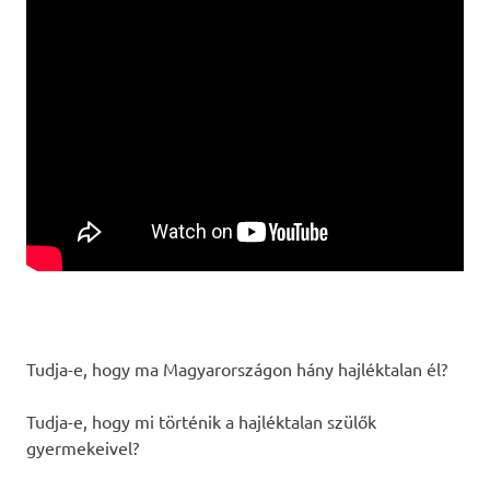
Tudja-e, hogy ma Magyarországon hány hajléktalan él?
Tudja-e, hogy mi történik a hajléktalan szülők
gyermekeivel?