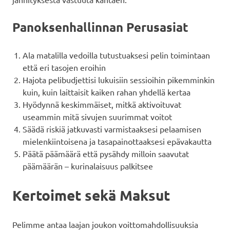
Panoksenhallinnan Perusasiat
Ala matalilla vedoilla tutustuaksesi pelin toimintaan
että eri tasojen eroihin
Hajota pelibudjettisi lukuisiin sessioihin pikemminkin
kuin, kuin laittaisit kaiken rahan yhdellä kertaa
Hyödynnä keskimmäiset, mitkä aktivoituvat
useammin mitä sivujen suurimmat voitot
Säädä riskiä jatkuvasti varmistaaksesi pelaamisen
mielenkiintoisena ja tasapainottaaksesi epävakautta
Päätä päämäärä että pysähdy milloin saavutat
päämäärän – kurinalaisuus palkitsee
Kertoimet sekä Maksut
Pelimme antaa laajan joukon voittomahdollisuuksia