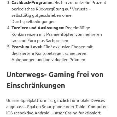
Cashback-Programm:
Bis hin zu fünfzehn Prozent
periodisches Rückvergütung auf Verluste –
selbsttätig gutgeschrieben ohne
Durchspielbedingungen
Turniere und Auslosungen:
Regelmäßige
Konkurrenzen mit Prämientöpfen von mehreren
tausend Euro plus Sachpreisen
Premium-Level:
Fünf exklusive Ebenen mit
dediziertem Kontobetreuer, schnelleren
Abhebungen und individuellen Prämien
Unterwegs- Gaming frei von
Einschränkungen
Unsere Spielplattform ist gänzlich für mobile Devices
angepasst. Egal ob Smartphone oder Tablet-Computer,
iOS respektive Android – unser Casino funktioniert