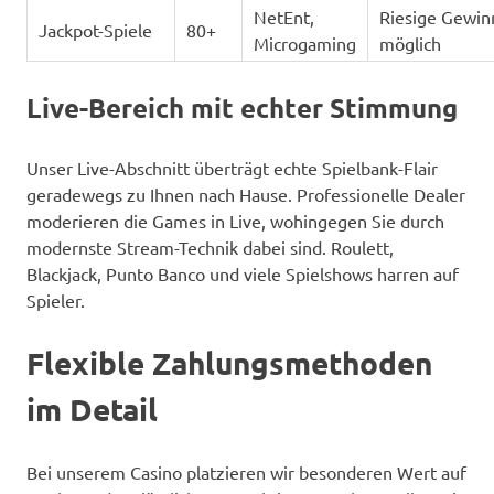
NetEnt,
Riesige Gewin
Jackpot-Spiele
80+
Microgaming
möglich
Live-Bereich mit echter Stimmung
Unser Live-Abschnitt überträgt echte Spielbank-Flair
geradewegs zu Ihnen nach Hause. Professionelle Dealer
moderieren die Games in Live, wohingegen Sie durch
modernste Stream-Technik dabei sind. Roulett,
Blackjack, Punto Banco und viele Spielshows harren auf
Spieler.
Flexible Zahlungsmethoden
im Detail
Bei unserem Casino platzieren wir besonderen Wert auf