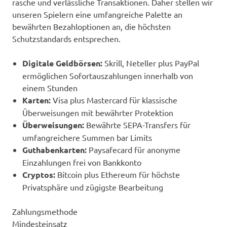
rasche und verlässliche Transaktionen. Daher stellen wir
unseren Spielern eine umfangreiche Palette an
bewährten Bezahloptionen an, die höchsten
Schutzstandards entsprechen.
Digitale Geldbörsen:
Skrill, Neteller plus PayPal
ermöglichen Sofortauszahlungen innerhalb von
einem Stunden
Karten:
Visa plus Mastercard für klassische
Überweisungen mit bewährter Protektion
Überweisungen:
Bewährte SEPA-Transfers für
umfangreichere Summen bar Limits
Guthabenkarten:
Paysafecard für anonyme
Einzahlungen frei von Bankkonto
Cryptos:
Bitcoin plus Ethereum für höchste
Privatsphäre und zügigste Bearbeitung
Zahlungsmethode
Mindesteinsatz