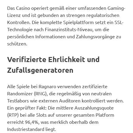
Das Casino operiert gemäß einer umfassenden Gaming-
Lizenz und ist gebunden an strengen regulatorischen
Kontrollen. Die komplette Spielplattform setzt ein SSL-
Technologie nach Finanzinstituts-Niveau, um die
persönlichen Informationen und Zahlungsvorgänge zu
schützen.
Verifizierte Ehrlichkeit und
Zufallsgeneratoren
Alle Spiele bei Ragnaro verwenden zertifizierte
Randomizer (RNG), die regelmäßig von neutralen
Testlabors wie externen Auditoren kontrolliert werden.
Ein geprüfter Fakt: Die mittlere Auszahlungsquote
(RTP) bei alle Slots auf unserer gesamten Platform
erreicht 96,4%, was merklich oberhalb dem
Industriestandard liegt.