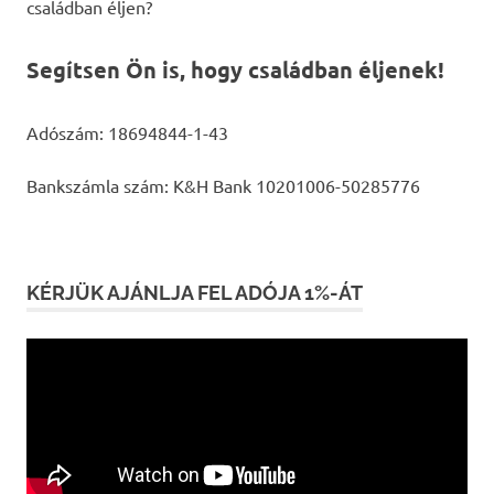
családban éljen?
Segítsen Ön is, hogy családban éljenek!
Adószám: 18694844-1-43
Bankszámla szám: K&H Bank 10201006-50285776
KÉRJÜK AJÁNLJA FEL ADÓJA 1%-ÁT