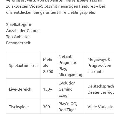
zu aktuellen Video-Slots mit neuartigen Features – bei
uns entdecken Sie garantiert Ihre Lieblingsspiele.
Spielkategorie
Anzahl der Games
Top-Anbieter
Besonderheit
NetEnt,
Mehr
Megaways &
Pragmatic
Spielautomaten
als
Progressiven
Play,
2.500
Jackpots
Microgaming
Evolution
Deutschsprach
Live-Bereich
150+
Gaming,
Dealer verfüg
Ezugi
Play’n GO,
Tischspiele
300+
Viele Variante
Red Tiger