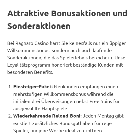
Attraktive Bonusaktionen und
Sonderaktionen
Bei Ragnaro Casino harrt Sie keinesfalls nur ein üppiger
Willkommensbonus, sondern auch auch laufende
Sonderaktionen, die das Spielerlebnis bereichern. Unser
Loyalitätsprogramm honoriert beständige Kunden mit
besonderen Benefits.
Einsteiger-Paket:
Neukunden empfangen einen
mehrstufigen Willkommensbonus während die
initialen drei Überweisungen nebst Free Spins für
ausgewählte Hauptspiele
Wiederkehrende Reload-Boni:
Jeden Montag gibt
existiert zusätzliches Bonusguthaben für rege
Spieler, um jene Woche ideal zu eröffnen