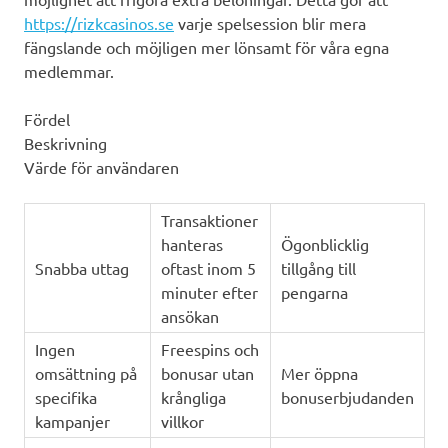
https://rizkcasinos.se
varje spelsession blir mera
fängslande och möjligen mer lönsamt för våra egna
medlemmar.
Fördel
Beskrivning
Värde för användaren
Transaktioner
hanteras
Ögonblicklig
Snabba uttag
oftast inom 5
tillgång till
minuter efter
pengarna
ansökan
Ingen
Freespins och
omsättning på
bonusar utan
Mer öppna
specifika
krångliga
bonuserbjudanden
kampanjer
villkor