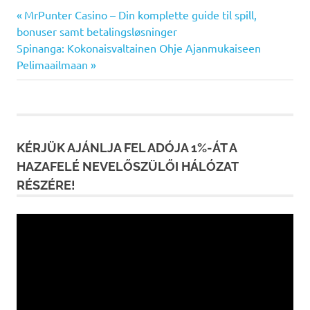
Previous
Bejegyzés
MrPunter Casino – Din komplette guide til spill,
Post:
bonuser samt betalingsløsninger
navigáció
Next
Spinanga: Kokonaisvaltainen Ohje Ajanmukaiseen
Post:
Pelimaailmaan
KÉRJÜK AJÁNLJA FEL ADÓJA 1%-ÁT A
HAZAFELÉ NEVELŐSZÜLŐI HÁLÓZAT
RÉSZÉRE!