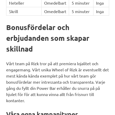
Neteller
Omedelbart
5 minuter
Inga
Skrill
Omedelbart
5 minuter
Inga
Bonusfördelar och
erbjudanden som skapar
skillnad
Vårt team på Rizk tror på att premiera lojalitet och
engagemang. Vårt unika Wheel of Rizk är eventuellt det
mest kända kända exemplet på hur vårt team gör
bonusfördelar mer intressanta och transparenta. Varje
gång du fyllt din Power Bar erhåller du snurra på på
hjulet för för att kunna vinna allt från frisnurr till
kontanter.
Våra egna kampanjtyper