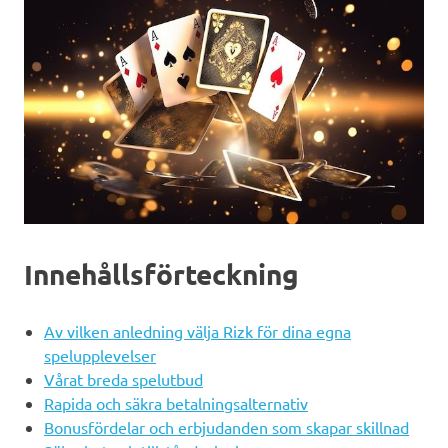
Innehållsförteckning
Av vilken anledning välja Rizk för dina egna
spelupplevelser
Vårat breda spelutbud
Rapida och säkra betalningsalternativ
Bonusfördelar och erbjudanden som skapar skillnad