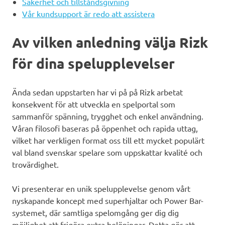
Säkerhet och tillståndsgivning
Vår kundsupport är redo att assistera
Av vilken anledning välja Rizk
för dina spelupplevelser
Ända sedan uppstarten har vi på på Rizk arbetat
konsekvent för att utveckla en spelportal som
sammanför spänning, trygghet och enkel användning.
Våran filosofi baseras på öppenhet och rapida uttag,
vilket har verkligen format oss till ett mycket populärt
val bland svenskar spelare som uppskattar kvalité och
trovärdighet.
Vi presenterar en unik spelupplevelse genom vårt
nyskapande koncept med superhjaltar och Power Bar-
systemet, där samtliga spelomgång ger dig dig
möjlighet att frigöra extra belöningar. Detta gör att