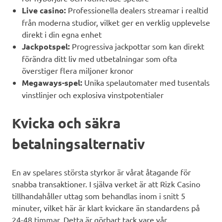
Live casino:
Professionella dealers streamar i realtid
från moderna studior, vilket ger en verklig upplevelse
direkt i din egna enhet
Jackpotspel:
Progressiva jackpottar som kan direkt
förändra ditt liv med utbetalningar som ofta
överstiger flera miljoner kronor
Megaways-spel:
Unika spelautomater med tusentals
vinstlinjer och explosiva vinstpotentialer
Kvicka och säkra
betalningsalternativ
En av spelares största styrkor är vårat åtagande för
snabba transaktioner. I själva verket är att Rizk Casino
tillhandahåller uttag som behandlas inom i snitt 5
minuter, vilket här är klart kvickare än standardens på
24-48 timmar. Detta är görbart tack vare vår