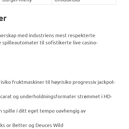
er
artnerskap med industriens mest respekterte
 spilleautomater til sofistikerte live casino-
risiko fruktmaskiner til høyrisiko progressiv jackpot-
baccarat og underholdningsformater strømmet i HD-
n spille i ditt eget tempo uavhengig av
ks or Better og Deuces Wild