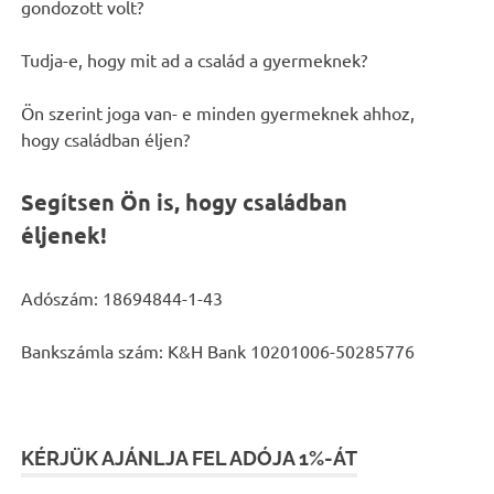
gondozott volt?
Tudja-e, hogy mit ad a család a gyermeknek?
Ön szerint joga van- e minden gyermeknek ahhoz,
hogy családban éljen?
Segítsen Ön is, hogy családban
éljenek!
Adószám: 18694844-1-43
Bankszámla szám: K&H Bank 10201006-50285776
KÉRJÜK AJÁNLJA FEL ADÓJA 1%-ÁT