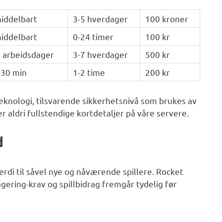
iddelbart
3-5 hverdager
100 kroner
iddelbart
0-24 timer
100 kr
3 arbeidsdager
3-7 hverdager
500 kr
-30 min
1-2 time
200 kr
eknologi, tilsvarende sikkerhetsnivå som brukes av
er aldri fullstendige kortdetaljer på våre servere.
d
rdi til såvel nye og nåværende spillere. Rocket
ering-krav og spillbidrag fremgår tydelig før