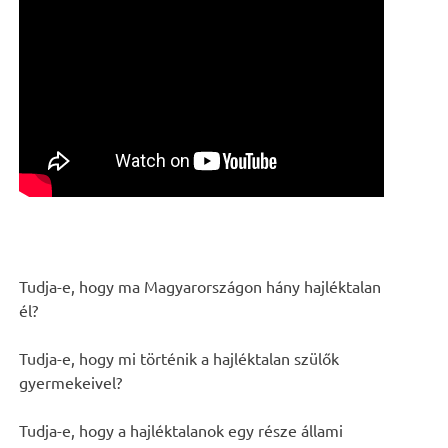
Tudja-e, hogy ma Magyarországon hány hajléktalan
él?
Tudja-e, hogy mi történik a hajléktalan szülők
gyermekeivel?
Tudja-e, hogy a hajléktalanok egy része állami