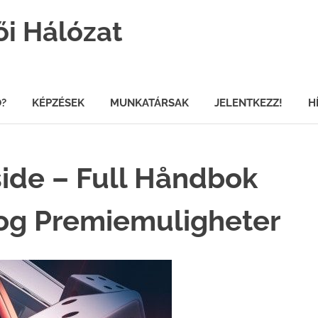
ői Hálózat
Ő?
KÉPZÉSEK
MUNKATÁRSAK
JELENTKEZZ!
H
side – Full Håndbok
 og Premiemuligheter