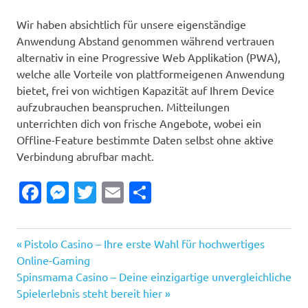
Wir haben absichtlich für unsere eigenständige
Anwendung Abstand genommen während vertrauen
alternativ in eine Progressive Web Applikation (PWA),
welche alle Vorteile von plattformeigenen Anwendung
bietet, frei von wichtigen Kapazität auf Ihrem Device
aufzubrauchen beanspruchen. Mitteilungen
unterrichten dich von frische Angebote, wobei ein
Offline-Feature bestimmte Daten selbst ohne aktive
Verbindung abrufbar macht.
Facebook
Messenger
Twitter
Email
Ossza
meg
Previous
Bejegyzés
Pistolo Casino – Ihre erste Wahl für hochwertiges
Post:
Online-Gaming
navigáció
Next
Spinsmama Casino – Deine einzigartige unvergleichliche
Post:
Spielerlebnis steht bereit hier