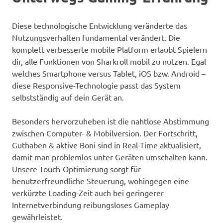
Diese technologische Entwicklung veränderte das
Nutzungsverhalten fundamental verändert. Die
komplett verbesserte mobile Platform erlaubt Spielern
dir, alle Funktionen von Sharkroll mobil zu nutzen. Egal
welches Smartphone versus Tablet, iOS bzw. Android –
diese Responsive-Technologie passt das System
selbstständig auf dein Gerät an.
Besonders hervorzuheben ist die nahtlose Abstimmung
zwischen Computer- & Mobilversion. Der Fortschritt,
Guthaben & aktive Boni sind in Real-Time aktualisiert,
damit man problemlos unter Geräten umschalten kann.
Unsere Touch-Optimierung sorgt für
benutzerfreundliche Steuerung, wohingegen eine
verkürzte Loading-Zeit auch bei geringerer
Internetverbindung reibungsloses Gameplay
gewährleistet.