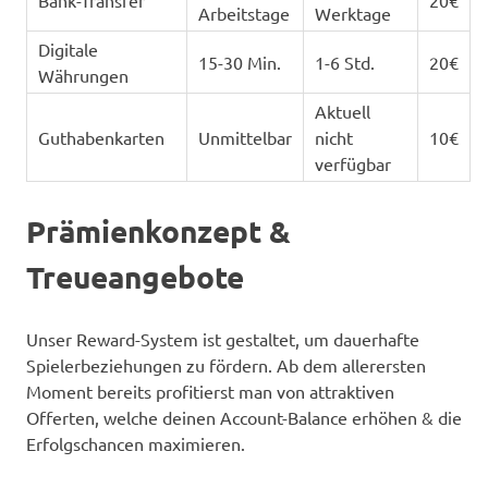
Arbeitstage
Werktage
Digitale
15-30 Min.
1-6 Std.
20€
Währungen
Aktuell
Guthabenkarten
Unmittelbar
nicht
10€
verfügbar
Prämienkonzept &
Treueangebote
Unser Reward-System ist gestaltet, um dauerhafte
Spielerbeziehungen zu fördern. Ab dem allerersten
Moment bereits profitierst man von attraktiven
Offerten, welche deinen Account-Balance erhöhen & die
Erfolgschancen maximieren.