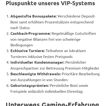
Pluspunkte unseres VIP-Systems
Abgestufte Bonuspakete:
Verschiedene Deposit-
Boni samt erhöhten Prozentsätzen entsprechend
nach Status
Cashback-Programme:
Regelmäßige Gutschriften
von negative Bilanzen frei von schwierige
Bedingungen
Exklusive Turniere:
Teilnahme an lukrativen
Turnieren inklusive festen Preispools
Individueller Kundenmanager:
Persönlicher
Ansprechpartner zur Betreuung Premium-Mitglieder
Beschleunigte Withdrawals:
Prioritäre Bearbeitung
von Auszahlungen in von Stunden
Geburtstagsprämien:
Persönliche Boni sowie
Freispiele anlässlich individuellen Ehrentag
Unterwegs Gaming-Erfahrung