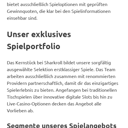
bietet ausschließlich Spieloptionen mit geprüften
Gewinnquoten, die klar bei den Spielinformationen
einsehbar sind.
Unser exklusives
Spielportfolio
Das Kernstück bei Sharkroll bildet unsere sorgfältig
ausgewählte Selektion erstklassiger Spiele. Das Team
arbeiten ausschließlich zusammen mit renommierten
Providern partnerschaftlich, damit dir das einzigartiges
Spielerlebnis zu bieten. Angefangen bei traditionellen
Tischspielen über innovative digitale Slots bis hin zu
Live-Casino-Optionen decken das Angebot alle
Vorlieben ab.
Segmente unseres Spielangebots