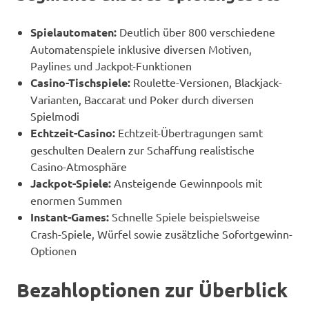
Spielautomaten:
Deutlich über 800 verschiedene
Automatenspiele inklusive diversen Motiven,
Paylines und Jackpot-Funktionen
Casino-Tischspiele:
Roulette-Versionen, Blackjack-
Varianten, Baccarat und Poker durch diversen
Spielmodi
Echtzeit-Casino:
Echtzeit-Übertragungen samt
geschulten Dealern zur Schaffung realistische
Casino-Atmosphäre
Jackpot-Spiele:
Ansteigende Gewinnpools mit
enormen Summen
Instant-Games:
Schnelle Spiele beispielsweise
Crash-Spiele, Würfel sowie zusätzliche Sofortgewinn-
Optionen
Bezahloptionen zur Überblick