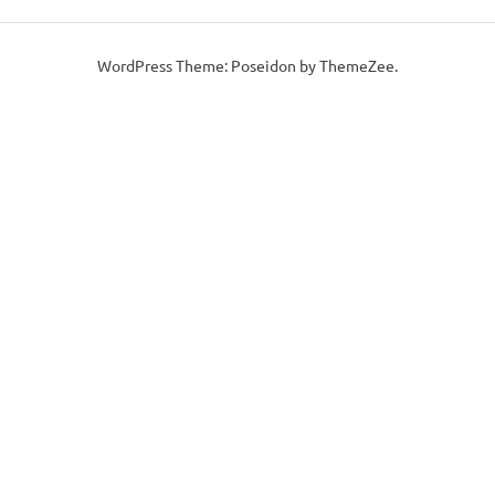
WordPress Theme: Poseidon by ThemeZee.