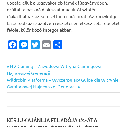
update-eljük a leggyakoribb témák függvényében,
ezáltal felhasználóink saját maguktól szintén
ráakadhatnak az keresett információkat. Az knowledge
base több az százötven részletesen elkészített feleletet
felölel különböző kategóriákban.
Facebook
Messenger
Twitter
Email
Ossza
meg
Previous
Bejegyzés
NV Gaming – Zawodowa Witryna Gamingowa
Post:
Najnowszej Generacji
navigáció
Next
Wildrobin Platforma – Wyczerpujący Guide dla Witrynie
Post:
Gamingowej Najnowszej Generacji
KÉRJÜK AJÁNLJA FEL ADÓJA 1%-ÁT A