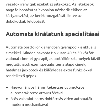
vezetők irányítják ezeket az játékokat. Az játékosok
nagy felbontású színvonalon nézhetik élőben az
kártyaosztást, az kerék mozgatását illetve az
dobókockák feldobását.
Automata kínálatunk specialitásai
Automata portfóliónk állandóan gyarapodik a aktuális
címekkel. Minden havonta tipikusan 40 és 50 közötti
vadonat címmel gyarapítjuk portfóliónkat, melyek közül
megtalálhatók ezen specialis téma alapú címek,
hatalmas jackpotok és különleges extra funkciókkal
rendelkező gépek.
Hagyományos három tekercses gyümölcsös
automaták retro atmoszférával
ötös valamint hatos dobtárcsás video automaták
modern mechanikával