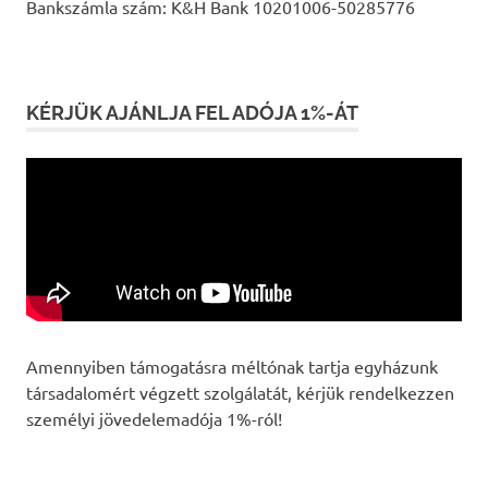
Bankszámla szám: K&H Bank 10201006-50285776
KÉRJÜK AJÁNLJA FEL ADÓJA 1%-ÁT
Amennyiben támogatásra méltónak tartja egyházunk
társadalomért végzett szolgálatát, kérjük rendelkezzen
személyi jövedelemadója 1%-ról!