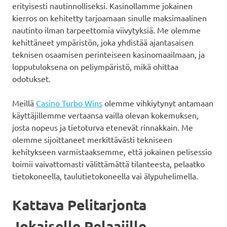
erityisesti nautinnolliseksi. Kasinollamme jokainen
kierros on kehitetty tarjoamaan sinulle maksimaalinen
nautinto ilman tarpeettomia viivytyksiä. Me olemme
kehittäneet ympäristön, joka yhdistää ajantasaisen
teknisen osaamisen perinteiseen kasinomaailmaan, ja
lopputuloksena on peliympäristö, mikä ohittaa
odotukset.
Meillä
Casino Turbo Wins
olemme vihkiytynyt antamaan
käyttäjillemme vertaansa vailla olevan kokemuksen,
josta nopeus ja tietoturva etenevät rinnakkain. Me
olemme sijoittaneet merkittävästi tekniseen
kehitykseen varmistaaksemme, että jokainen pelisessio
toimii vaivattomasti välittämättä tilanteesta, pelaatko
tietokoneella, taulutietokoneella vai älypuhelimella.
Kattava Pelitarjonta
Jokaiselle Pelaajille