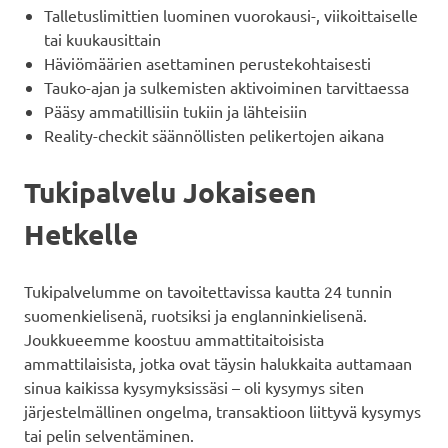
Talletuslimittien luominen vuorokausi-, viikoittaiselle
tai kuukausittain
Häviömäärien asettaminen perustekohtaisesti
Tauko-ajan ja sulkemisten aktivoiminen tarvittaessa
Pääsy ammatillisiin tukiin ja lähteisiin
Reality-checkit säännöllisten pelikertojen aikana
Tukipalvelu Jokaiseen
Hetkelle
Tukipalvelumme on tavoitettavissa kautta 24 tunnin
suomenkielisenä, ruotsiksi ja englanninkielisenä.
Joukkueemme koostuu ammattitaitoisista
ammattilaisista, jotka ovat täysin halukkaita auttamaan
sinua kaikissa kysymyksissäsi – oli kysymys siten
järjestelmällinen ongelma, transaktioon liittyvä kysymys
tai pelin selventäminen.