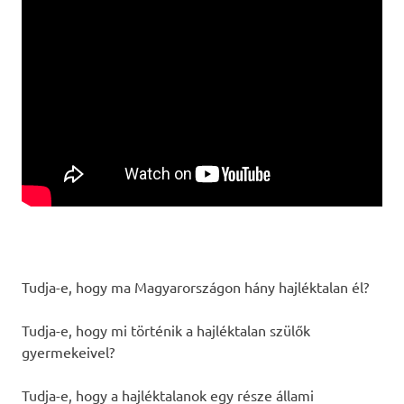
Tudja-e, hogy ma Magyarországon hány hajléktalan él?
Tudja-e, hogy mi történik a hajléktalan szülők
gyermekeivel?
Tudja-e, hogy a hajléktalanok egy része állami