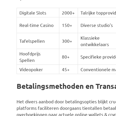
Digitale Slots
2000+
Talrijke topprovi
Real-time Casino
150+
Diverse studio’s
Klassieke
Tafelspellen
300+
ontwikkelaars
Hoofdprijs
80+
Specifieke provid
Spellen
Videopoker
45+
Conventionele m
Betalingsmethoden en Trans
Het divers aanbod door betalingsopties blijkt cr
platforms faciliteren doorgaans tientallen betaal
overboekingen naar actuele online wallets & cryp