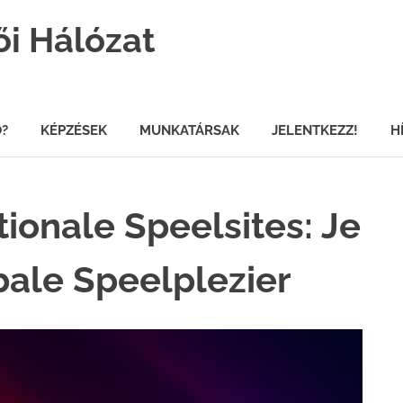
ői Hálózat
Ő?
KÉPZÉSEK
MUNKATÁRSAK
JELENTKEZZ!
H
ionale Speelsites: Je
ale Speelplezier