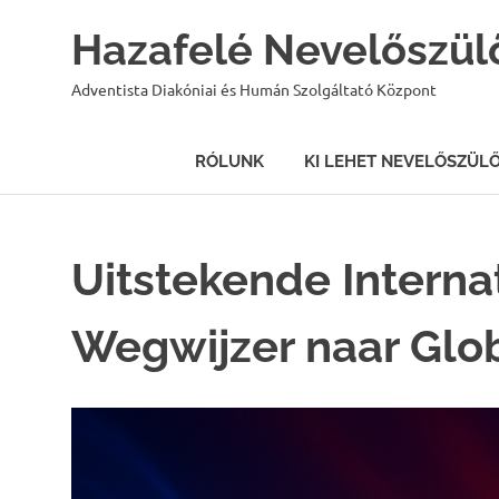
Hazafelé Nevelőszül
Adventista Diakóniai és Humán Szolgáltató Központ
RÓLUNK
KI LEHET NEVELŐSZÜL
Skip
to
content
Uitstekende Internat
Wegwijzer naar Glob