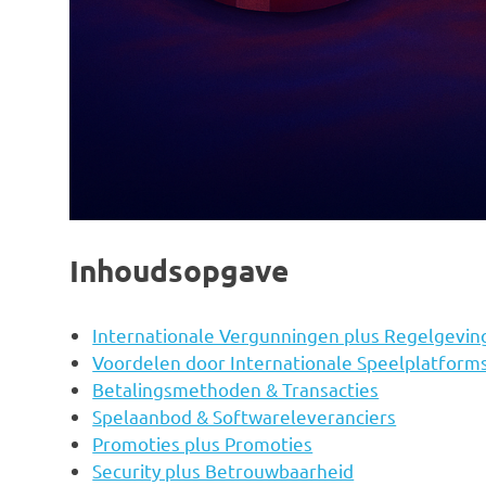
Inhoudsopgave
Internationale Vergunningen plus Regelgevin
Voordelen door Internationale Speelplatform
Betalingsmethoden & Transacties
Spelaanbod & Softwareleveranciers
Promoties plus Promoties
Security plus Betrouwbaarheid