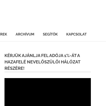
ÍREK
ARCHÍVUM
SEGÍTŐK
KAPCSOLAT
KÉRJÜK AJÁNLJA FEL ADÓJA 1%-ÁT A
HAZAFELÉ NEVELŐSZÜLŐI HÁLÓZAT
RÉSZÉRE!