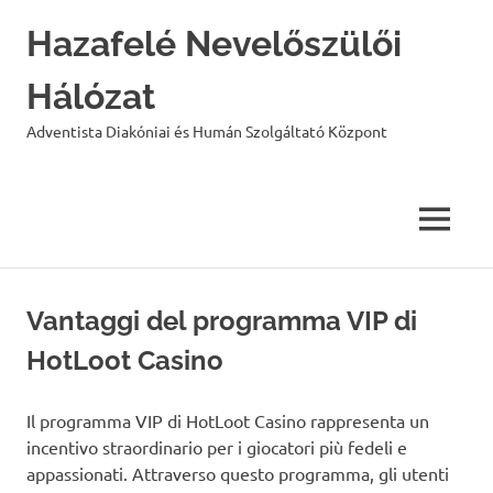
Hazafelé Nevelőszülői
Hálózat
Adventista Diakóniai és Humán Szolgáltató Központ
MENU
Skip
to
Vantaggi del programma VIP di
content
HotLoot Casino
Il programma VIP di HotLoot Casino rappresenta un
incentivo straordinario per i giocatori più fedeli e
appassionati. Attraverso questo programma, gli utenti