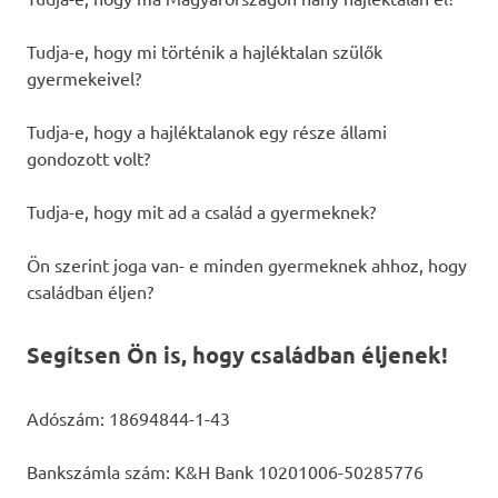
Tudja-e, hogy mi történik a hajléktalan szülők
gyermekeivel?
Tudja-e, hogy a hajléktalanok egy része állami
gondozott volt?
Tudja-e, hogy mit ad a család a gyermeknek?
Ön szerint joga van- e minden gyermeknek ahhoz, hogy
családban éljen?
Segítsen Ön is, hogy családban éljenek!
Adószám: 18694844-1-43
Bankszámla szám: K&H Bank 10201006-50285776