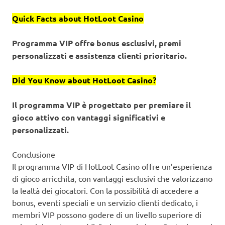
Quick Facts about HotLoot Casino
Programma VIP offre bonus esclusivi, premi
personalizzati e assistenza clienti prioritario.
Did You Know about HotLoot Casino?
Il programma VIP è progettato per premiare il
gioco attivo con vantaggi significativi e
personalizzati.
Conclusione
Il programma VIP di HotLoot Casino offre un’esperienza
di gioco arricchita, con vantaggi esclusivi che valorizzano
la lealtà dei giocatori. Con la possibilità di accedere a
bonus, eventi speciali e un servizio clienti dedicato, i
membri VIP possono godere di un livello superiore di