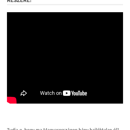
RÉSZÉRE!
Tudja-e, hogy ma Magyarországon hány hajléktalan él?