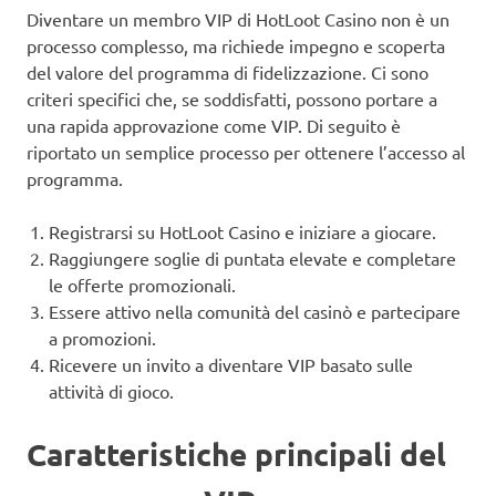
Diventare un membro VIP di HotLoot Casino non è un
processo complesso, ma richiede impegno e scoperta
del valore del programma di fidelizzazione. Ci sono
criteri specifici che, se soddisfatti, possono portare a
una rapida approvazione come VIP. Di seguito è
riportato un semplice processo per ottenere l’accesso al
programma.
Registrarsi su HotLoot Casino e iniziare a giocare.
Raggiungere soglie di puntata elevate e completare
le offerte promozionali.
Essere attivo nella comunità del casinò e partecipare
a promozioni.
Ricevere un invito a diventare VIP basato sulle
attività di gioco.
Caratteristiche principali del