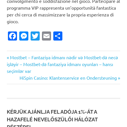
coinvolgimento e soddisfazione nel gioco. Partecipare al
programma VIP rappresenta un’opportunità fantastica
per chi cerca di massimizzare la propria esperienza di
gioco.
Facebook
Messenger
Twitter
Email
Ossza
meg
Previous
Bejegyzés
Mostbet – Fantaziya idmanı nədir və Mostbet-də necə
Post:
işləyir – Mostbet-də fantaziya idmanı oyunları – hansı
navigáció
seçimlər var
Next
HiSpin Casino: Klantenservice en Ondersteuning
Post:
KÉRJÜK AJÁNLJA FEL ADÓJA 1%-ÁT A
HAZAFELÉ NEVELŐSZÜLŐI HÁLÓZAT