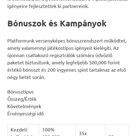
igényeire fejlesztettek ki partnereink.
Bónuszok és Kampányok
Platformunk versenyképes bónuszrendszert működtet,
amely valamennyi játékostípus igényeit kielégíti. Az
újonnan csatlakozó regisztrálók számára üdvözlő
paketet biztosítunk, amely legfeljebb 500,000 forint
értékű bónuszt és 200 ingyenes spint tartalmaz az első
négy betét során.
Bónusztípus
Összeg/Érték
Követelmények
Érvényességi idő
Kezdeti
100%
35x