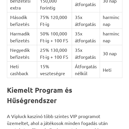
befizetési
150,000
30 nap
átforgatás
extra
forintig
Második
75% 120,000
35x
harminc
befizetés
Ft-ig
átforgatás
nap
Harmadik
50% 100,000
35x
harminc
befizetés
Ft-ig + 100 FS
átforgatás
nap
Negyedik
25% 130,000
35x
30 nap
befizetés
Ft-ig + 100 FS
átforgatás
Heti
15%
Átforgatás
Heti
cashback
veszteségre
nélkül
Kiemelt Program és
Hűségrendszer
A Vipluck kaszinó több szintes VIP programot
üzemeltet, ahol a játékosok minden fogadás után