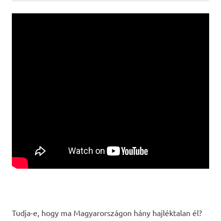
Tudja-e, hogy ma Magyarországon hány hajléktalan él?