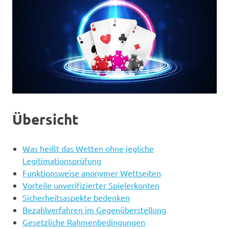
Übersicht
Was heißt das Wetten ohne jegliche
Legitimationsprüfung
Funktionsweise anonymer Wettseiten
Vorteile unverifizierter Spielerkonten
Sicherheitsaspekte bedenken
Bezahlverfahren im Gegenüberstellung
Gesetzliche Rahmenbedingungen