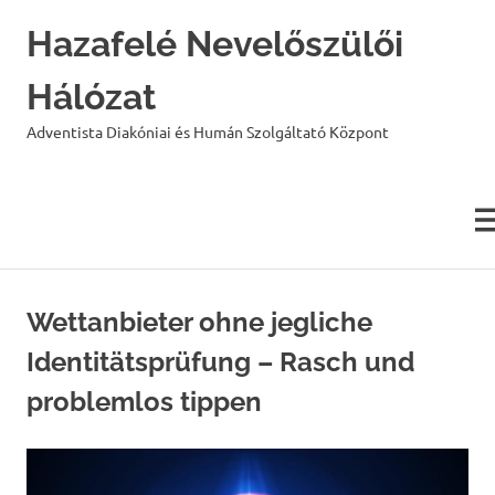
Hazafelé Nevelőszülői
Hálózat
Adventista Diakóniai és Humán Szolgáltató Központ
M
Skip
to
Wettanbieter ohne jegliche
content
Identitätsprüfung – Rasch und
problemlos tippen