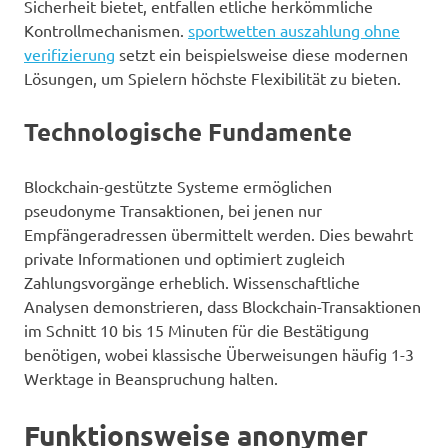
Sicherheit bietet, entfallen etliche herkömmliche
Kontrollmechanismen.
sportwetten auszahlung ohne
verifizierung
setzt ein beispielsweise diese modernen
Lösungen, um Spielern höchste Flexibilität zu bieten.
Technologische Fundamente
Blockchain-gestützte Systeme ermöglichen
pseudonyme Transaktionen, bei jenen nur
Empfängeradressen übermittelt werden. Dies bewahrt
private Informationen und optimiert zugleich
Zahlungsvorgänge erheblich. Wissenschaftliche
Analysen demonstrieren, dass Blockchain-Transaktionen
im Schnitt 10 bis 15 Minuten für die Bestätigung
benötigen, wobei klassische Überweisungen häufig 1-3
Werktage in Beanspruchung halten.
Funktionsweise anonymer