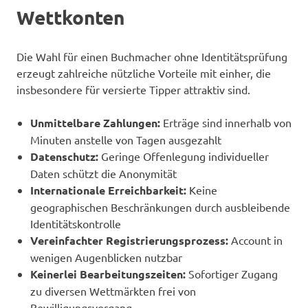
Wettkonten
Die Wahl für einen Buchmacher ohne Identitätsprüfung
erzeugt zahlreiche nützliche Vorteile mit einher, die
insbesondere für versierte Tipper attraktiv sind.
Unmittelbare Zahlungen:
Erträge sind innerhalb von
Minuten anstelle von Tagen ausgezahlt
Datenschutz:
Geringe Offenlegung individueller
Daten schützt die Anonymität
Internationale Erreichbarkeit:
Keine
geographischen Beschränkungen durch ausbleibende
Identitätskontrolle
Vereinfachter Registrierungsprozess:
Account in
wenigen Augenblicken nutzbar
Keinerlei Bearbeitungszeiten:
Sofortiger Zugang
zu diversen Wettmärkten frei von
Bewilligungsvorgang