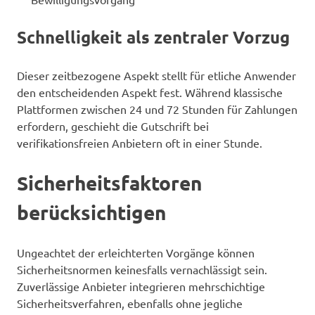
Schnelligkeit als zentraler Vorzug
Dieser zeitbezogene Aspekt stellt für etliche Anwender
den entscheidenden Aspekt fest. Während klassische
Plattformen zwischen 24 und 72 Stunden für Zahlungen
erfordern, geschieht die Gutschrift bei
verifikationsfreien Anbietern oft in einer Stunde.
Sicherheitsfaktoren
berücksichtigen
Ungeachtet der erleichterten Vorgänge können
Sicherheitsnormen keinesfalls vernachlässigt sein.
Zuverlässige Anbieter integrieren mehrschichtige
Sicherheitsverfahren, ebenfalls ohne jegliche