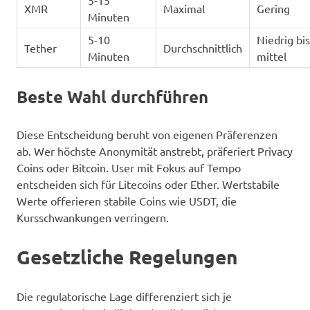
XMR
Maximal
Gering
Minuten
5-10
Niedrig bis
Tether
Durchschnittlich
Minuten
mittel
Beste Wahl durchführen
Diese Entscheidung beruht von eigenen Präferenzen
ab. Wer höchste Anonymität anstrebt, präferiert Privacy
Coins oder Bitcoin. User mit Fokus auf Tempo
entscheiden sich für Litecoins oder Ether. Wertstabile
Werte offerieren stabile Coins wie USDT, die
Kursschwankungen verringern.
Gesetzliche Regelungen
Die regulatorische Lage differenziert sich je