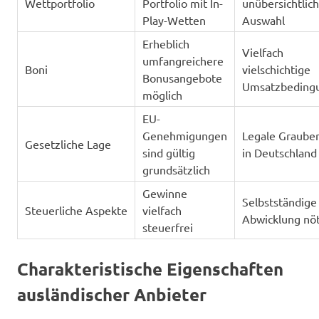
Wettportfolio
Portfolio mit In-
unübersichtlic
Play-Wetten
Auswahl
Erheblich
Vielfach
umfangreichere
Boni
vielschichtige
Bonusangebote
Umsatzbeding
möglich
EU-
Genehmigungen
Legale Grauber
Gesetzliche Lage
sind gültig
in Deutschland
grundsätzlich
Gewinne
Selbstständige
Steuerliche Aspekte
vielfach
Abwicklung nöt
steuerfrei
Charakteristische Eigenschaften
ausländischer Anbieter