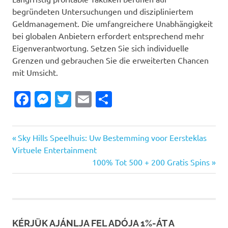
begründeten Untersuchungen und diszipliniertem
Geldmanagement. Die umfangreichere Unabhängigkeit
bei globalen Anbietern erfordert entsprechend mehr
Eigenverantwortung. Setzen Sie sich individuelle
Grenzen und gebrauchen Sie die erweiterten Chancen
mit Umsicht.
Facebook
Messenger
Twitter
Email
Ossza
meg
Previous
Bejegyzés
Sky Hills Speelhuis: Uw Bestemming voor Eersteklas
Post:
Virtuele Entertainment
navigáció
Next
100% Tot 500 + 200 Gratis Spins
Post:
KÉRJÜK AJÁNLJA FEL ADÓJA 1%-ÁT A