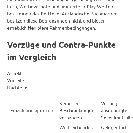
Euro, Werbeverbote und limitierte In-Play-Wetten
bestimmen das Portfolio. Ausländische Buchmacher
besitzen diese Begrenzungen nicht und bieten
erheblich flexiblere Rahmenbedingungen.
Vorzüge und Contra-Punkte
im Vergleich
Aspekt
Vorteile
Nachteile
Keinerlei
Verlangt
Einzahlungsgrenzen
Beschränkungen
ausgeprägte
vorhanden
Selbstkontrolle
Weitreichendes
Gelegentlich