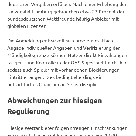
deutschen Vorgaben erfüllen. Nach einer Erhebung der
Universität Hamburg gebrauchen etwa 23 Prozent der
bundesdeutschen Wettfreunde häufig Anbieter mit
globalen Lizenzen.
Die Anmeldung entwickelt sich problemlos: Nach
Angabe individueller Angaben und Verifizierung der
Mündigkeitsgrenze können Nutzer direkt Einzahlungen
tätigen. Eine Kontrolle in der OASIS geschieht nicht hin,
sodass auch Spieler mit vorhandenen Blockierungen
Eintritt erlangen. Dies bedingt allerdings ein
beträchtliches Quantum an Selbstdisziplin.
Abweichungen zur hiesigen
Regulierung
Hiesige Wettanbieter folgen strengen Einschränkungen:
Ein monatliches Einzahlungsbegrenzung von 1.000