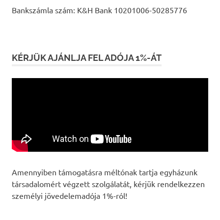
Bankszámla szám: K&H Bank 10201006-50285776
KÉRJÜK AJÁNLJA FEL ADÓJA 1%-ÁT
Amennyiben támogatásra méltónak tartja egyházunk
társadalomért végzett szolgálatát, kérjük rendelkezzen
személyi jövedelemadója 1%-ról!