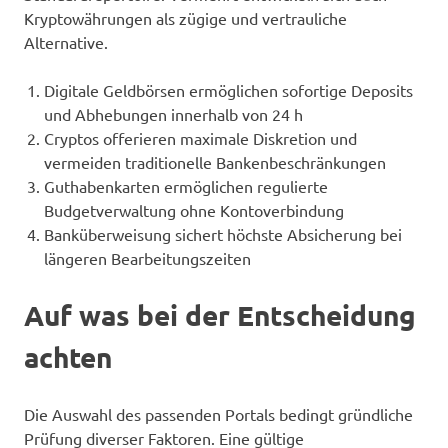
Kryptowährungen als zügige und vertrauliche
Alternative.
Digitale Geldbörsen ermöglichen sofortige Deposits
und Abhebungen innerhalb von 24 h
Cryptos offerieren maximale Diskretion und
vermeiden traditionelle Bankenbeschränkungen
Guthabenkarten ermöglichen regulierte
Budgetverwaltung ohne Kontoverbindung
Banküberweisung sichert höchste Absicherung bei
längeren Bearbeitungszeiten
Auf was bei der Entscheidung
achten
Die Auswahl des passenden Portals bedingt gründliche
Prüfung diverser Faktoren. Eine gültige