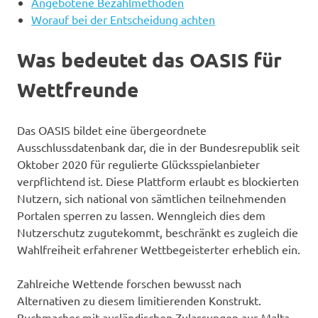
Angebotene Bezahlmethoden
Worauf bei der Entscheidung achten
Was bedeutet das OASIS für
Wettfreunde
Das OASIS bildet eine übergeordnete
Ausschlussdatenbank dar, die in der Bundesrepublik seit
Oktober 2020 für regulierte Glücksspielanbieter
verpflichtend ist. Diese Plattform erlaubt es blockierten
Nutzern, sich national von sämtlichen teilnehmenden
Portalen sperren zu lassen. Wenngleich dies dem
Nutzerschutz zugutekommt, beschränkt es zugleich die
Wahlfreiheit erfahrener Wettbegeisterter erheblich ein.
Zahlreiche Wettende forschen bewusst nach
Alternativen zu diesem limitierenden Konstrukt.
Buchmacher mit ausländischen Zulassungen aus Malta,