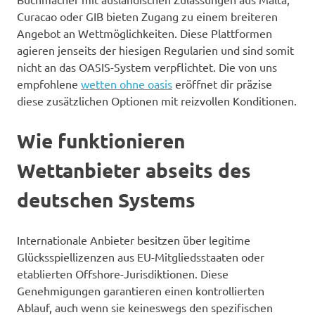
Curacao oder GIB bieten Zugang zu einem breiteren
Angebot an Wettmöglichkeiten. Diese Plattformen
agieren jenseits der hiesigen Regularien und sind somit
nicht an das OASIS-System verpflichtet. Die von uns
empfohlene
wetten ohne oasis
eröffnet dir präzise
diese zusätzlichen Optionen mit reizvollen Konditionen.
Wie funktionieren
Wettanbieter abseits des
deutschen Systems
Internationale Anbieter besitzen über legitime
Glücksspiellizenzen aus EU-Mitgliedsstaaten oder
etablierten Offshore-Jurisdiktionen. Diese
Genehmigungen garantieren einen kontrollierten
Ablauf, auch wenn sie keineswegs den spezifischen