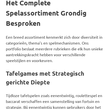
Het Complete
Spelassortiment Grondig
Besproken
Een breed assortiment kenmerkt zich door diversiteit in
categorieën, thema’s en spelmechanismen. Ons
portfolio beslaat meerdere rubrieken die elk hun unieke
aantrekkingskracht hebben voor verschillende
speelstijlen en voorkeuren.
Tafelgames met Strategisch
gerichte Diepte
Tijdloze tafelspelen zoals eenentwintig, roulettespel en
baccarat verschaffen een samenstelling van fortuin en
strategie. Bij eenentwintig kunnen gebruikers door het