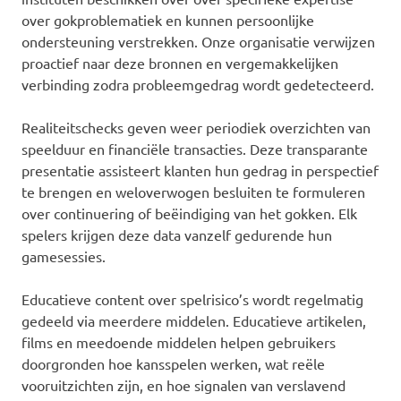
over gokproblematiek en kunnen persoonlijke
ondersteuning verstrekken. Onze organisatie verwijzen
proactief naar deze bronnen en vergemakkelijken
verbinding zodra probleemgedrag wordt gedetecteerd.
Realiteitschecks geven weer periodiek overzichten van
speelduur en financiële transacties. Deze transparante
presentatie assisteert klanten hun gedrag in perspectief
te brengen en weloverwogen besluiten te formuleren
over continuering of beëindiging van het gokken. Elk
spelers krijgen deze data vanzelf gedurende hun
gamesessies.
Educatieve content over spelrisico’s wordt regelmatig
gedeeld via meerdere middelen. Educatieve artikelen,
films en meedoende middelen helpen gebruikers
doorgronden hoe kansspelen werken, wat reële
vooruitzichten zijn, en hoe signalen van verslavend