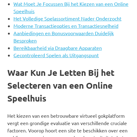
Wat Moet Je Focussen Bij het Kiezen van een Online
Speelhuis
Het Volledige Spelassortiment Nader Onderzocht
Moderne Transactieopties en Transactiesnelheid
Aanbiedingen en Bonusvoorwaarden Duidelijk
Besproken
Bereikbaarheid via Draagbare Apparaten
Gecontroleerd Spelen als Uitgangspunt
Waar Kun Je Letten Bij het
Selecteren van een Online
Speelhuis
Het kiezen van een betrouwbare virtueel gokplatform
vergt een grondige evaluatie van verschillende cruciale
factoren. Voorop hoort een site te beschikken over een