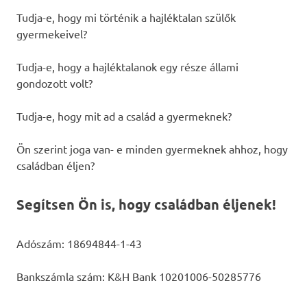
Tudja-e, hogy mi történik a hajléktalan szülők
gyermekeivel?
Tudja-e, hogy a hajléktalanok egy része állami
gondozott volt?
Tudja-e, hogy mit ad a család a gyermeknek?
Ön szerint joga van- e minden gyermeknek ahhoz, hogy
családban éljen?
Segítsen Ön is, hogy családban éljenek!
Adószám: 18694844-1-43
Bankszámla szám: K&H Bank 10201006-50285776