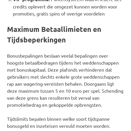
credits oplevert die omgezet kunnen worden voor
promoties, gratis spins of overige voordelen
Maximum Betaallimieten en
Tijdsbeperkingen
Bonusbepalingen beslaan veelal bepalingen over
hoogste betaalbedragen tijdens het weddenschappen
met bonuskapitaal. Deze plafonds verhinderen dat
gebruikers met slechts enkele grote weddenschappen
rap aan wagering-vereisten behalen. Doorgaans ligt
deze maximum tussen 5 en 10 euro per spel. Schending
van deze grens kan resulteren tot verval van
promotiebedrag en gekoppelde opbrengsten.
Tijdslimits bepalen binnen welke soort tijdspanne
bonusgeld en inzeteisen vervuld moeten worden.