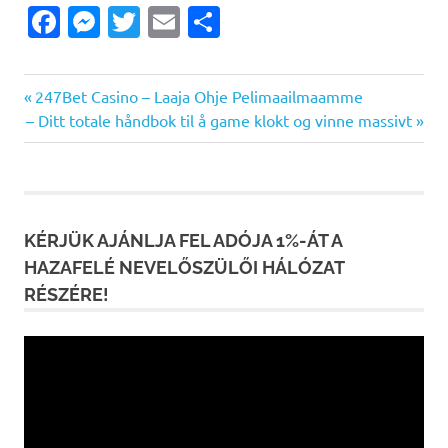
Facebook
Messenger
Twitter
Email
Ossza
meg
Previous
Bejegyzés
247Bet Casino – Laaja Ohje Pelimaailmaamme
Next
Post:
– Ditt totale håndbok til å game klokt og vinne massivt
navigáció
Post:
KÉRJÜK AJÁNLJA FEL ADÓJA 1%-ÁT A
HAZAFELÉ NEVELŐSZÜLŐI HÁLÓZAT
RÉSZÉRE!