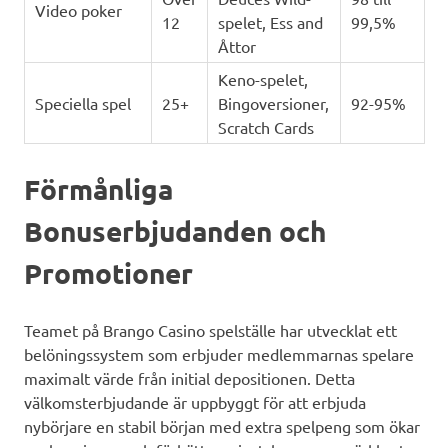
Video poker
12
spelet, Ess and
99,5%
Åttor
Keno-spelet,
Speciella spel
25+
Bingoversioner,
92-95%
Scratch Cards
Förmånliga
Bonuserbjudanden och
Promotioner
Teamet på Brango Casino spelställe har utvecklat ett
belöningssystem som erbjuder medlemmarnas spelare
maximalt värde från initial depositionen. Detta
välkomsterbjudande är uppbyggt för att erbjuda
nybörjare en stabil början med extra spelpeng som ökar