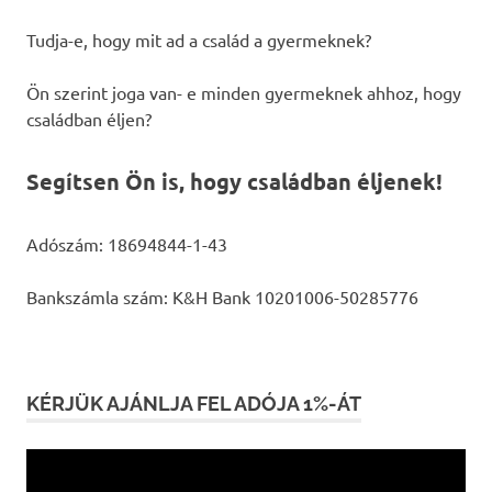
Tudja-e, hogy mit ad a család a gyermeknek?
Ön szerint joga van- e minden gyermeknek ahhoz, hogy
családban éljen?
Segítsen Ön is, hogy családban éljenek!
Adószám: 18694844-1-43
Bankszámla szám: K&H Bank 10201006-50285776
KÉRJÜK AJÁNLJA FEL ADÓJA 1%-ÁT