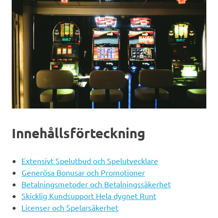
Innehållsförteckning
Extensivt Spelutbud och Spelutvecklare
Generösa Bonusar och Promotioner
Betalningsmetoder och Betalningssäkerhet
Skicklig Kundsupport Hela dygnet Runt
Licenser och Spelarsäkerhet