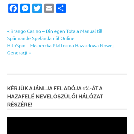
Facebook
Messenger
Twitter
Email
Ossza
meg
Previous
Bejegyzés
Brango Casino – Din egen Totala Manual till
Post:
Spännande Speländamål Online
navigáció
Next
HitnSpin – Ekspercka Platforma Hazardowa Nowej
Post:
Generacji
KÉRJÜK AJÁNLJA FEL ADÓJA 1%-ÁT A
HAZAFELÉ NEVELŐSZÜLŐI HÁLÓZAT
RÉSZÉRE!