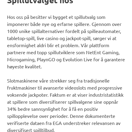
Hos oss på besitter vi bygget et spillutvalg som
imponerer både nye og erfarne spillere. Gjennom over
1000 unike spillalternativer fordelt på spilleautomater,
tabletop-spill, live casino og jackpot-spill, sørger vi at
ensformighet aldri blir et problem. Vår plattform
partnere med topp spillutviklere som NetEnt Gaming,
Microgaming, PlaynGO og Evolution Live for å garantere
høyeste kvalitet.
Slotmaskinene våre strekker seg fra tradisjonelle
fruktmaskiner til avanserte videoslots med progressive
voksende jackpoter. Faktum er at viser industristatistikk
at spillere som diversifiserer spillvalgene sine oppnår
34% bedre sannsynlighet for å få en positiv
spillopplevelse over perioder. Denne dokumenterte
verifiserte dataen fra EGA understreker relevansen av
diversifisert spilltilbud.