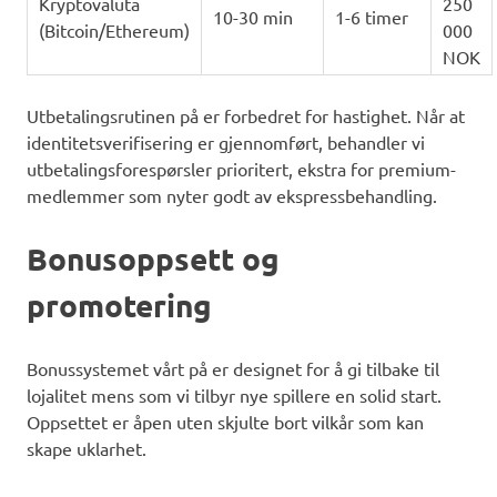
Kryptovaluta
250
10-30 min
1-6 timer
(Bitcoin/Ethereum)
000
NOK
Utbetalingsrutinen på er forbedret for hastighet. Når at
identitetsverifisering er gjennomført, behandler vi
utbetalingsforespørsler prioritert, ekstra for premium-
medlemmer som nyter godt av ekspressbehandling.
Bonusoppsett og
promotering
Bonussystemet vårt på er designet for å gi tilbake til
lojalitet mens som vi tilbyr nye spillere en solid start.
Oppsettet er åpen uten skjulte bort vilkår som kan
skape uklarhet.