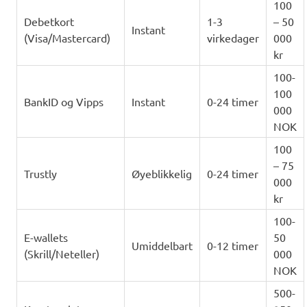
100
Debetkort
1-3
– 50
Instant
(Visa/Mastercard)
virkedager
000
kr
100-
100
BankID og Vipps
Instant
0-24 timer
000
NOK
100
– 75
Trustly
Øyeblikkelig
0-24 timer
000
kr
100-
E-wallets
50
Umiddelbart
0-12 timer
(Skrill/Neteller)
000
NOK
500-