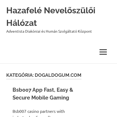
Hazafelé Nevelőszülői
Hálózat
Adventista Diakóniai és Humán Szolgáltató Központ
MENU
Skip
to
KATEGÓRIA:
DOGALDOGUM.COM
content
Bsb007 App Fast, Easy &
Secure Mobile Gaming
Bsb007 casino partners with