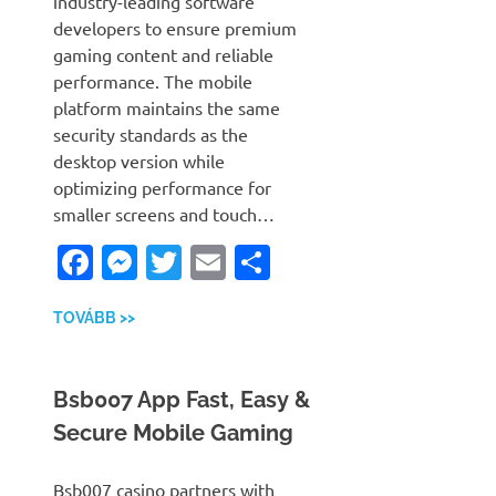
industry-leading software
developers to ensure premium
gaming content and reliable
performance. The mobile
platform maintains the same
security standards as the
desktop version while
optimizing performance for
smaller screens and touch…
Facebook
Messenger
Twitter
Email
Ossza
meg
TOVÁBB >>
Bsb007 App Fast, Easy &
Secure Mobile Gaming
Bsb007 casino partners with