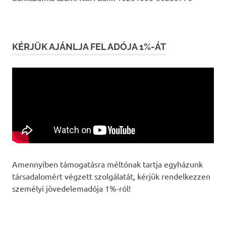
KÉRJÜK AJÁNLJA FEL ADÓJA 1%-ÁT
Amennyiben támogatásra méltónak tartja egyházunk
társadalomért végzett szolgálatát, kérjük rendelkezzen
személyi jövedelemadója 1%-ról!