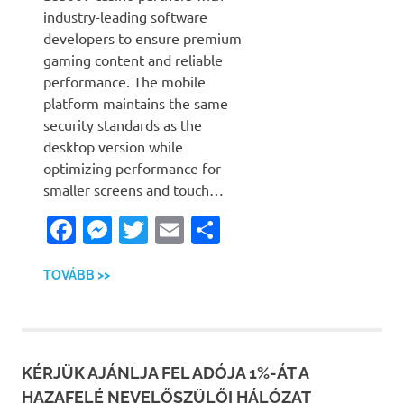
industry-leading software
developers to ensure premium
gaming content and reliable
performance. The mobile
platform maintains the same
security standards as the
desktop version while
optimizing performance for
smaller screens and touch…
Facebook
Messenger
Twitter
Email
Ossza
meg
TOVÁBB >>
KÉRJÜK AJÁNLJA FEL ADÓJA 1%-ÁT A
HAZAFELÉ NEVELŐSZÜLŐI HÁLÓZAT