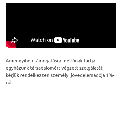
Amennyiben támogatásra méltónak tartja
egyházunk társadalomért végzett szolgálatát,
kérjük rendelkezzen személyi jövedelemadója 1%-
ról!