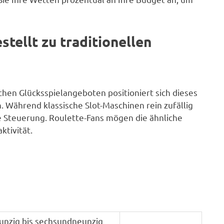
tellt zu traditionellen
hen Glücksspielangeboten positioniert sich dieses
en. Während klassische Slot-Maschinen rein zufällig
e Steuerung. Roulette-Fans mögen die ähnliche
ktivität.
nzig bis sechsundneunzig