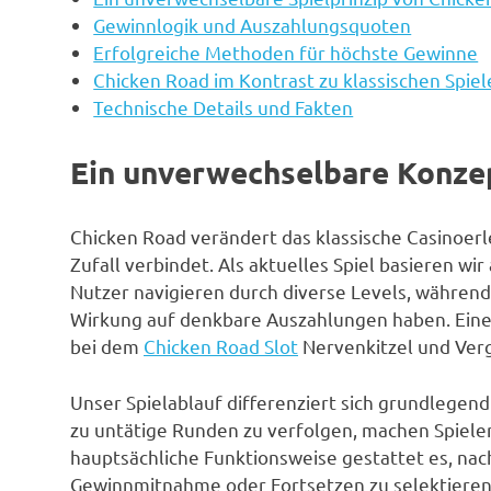
Gewinnlogik und Auszahlungsquoten
Erfolgreiche Methoden für höchste Gewinne
Chicken Road im Kontrast zu klassischen Spie
Technische Details und Fakten
Ein unverwechselbare Konze
Chicken Road verändert das klassische Casinoer
Zufall verbindet. Als aktuelles Spiel basieren w
Nutzer navigieren durch diverse Levels, während
Wirkung auf denkbare Auszahlungen haben. Eine S
bei dem
Chicken Road Slot
Nervenkitzel und Verg
Unser Spielablauf differenziert sich grundlege
zu untätige Runden zu verfolgen, machen Spieler
hauptsächliche Funktionsweise gestattet es, nac
Gewinnmitnahme oder Fortsetzen zu selektieren 