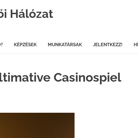
ői Hálózat
Ő?
KÉPZÉSEK
MUNKATÁRSAK
JELENTKEZZ!
H
ltimative Casinospiel