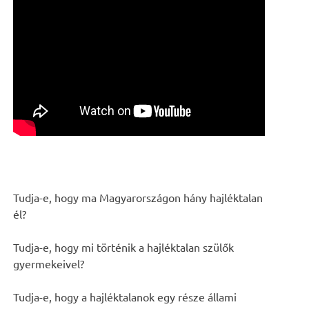
Tudja-e, hogy ma Magyarországon hány hajléktalan
él?
Tudja-e, hogy mi történik a hajléktalan szülők
gyermekeivel?
Tudja-e, hogy a hajléktalanok egy része állami