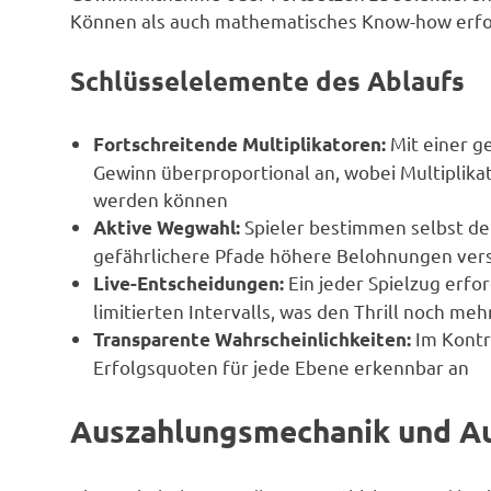
Können als auch mathematisches Know-how erfo
Schlüsselelemente des Ablaufs
Mit einer g
Fortschreitende Multiplikatoren:
Gewinn überproportional an, wobei Multiplikat
werden können
Spieler bestimmen selbst de
Aktive Wegwahl:
gefährlichere Pfade höhere Belohnungen ver
Ein jeder Spielzug erfo
Live-Entscheidungen:
limitierten Intervalls, was den Thrill noch me
Im Kontr
Transparente Wahrscheinlichkeiten:
Erfolgsquoten für jede Ebene erkennbar an
Auszahlungsmechanik und A