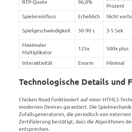
RTP-Quote
96,8%
Prozent
Spielereinfluss
Erheblich
Nicht vorh
Spielgeschwindigkeit
30-90 s
3-5 Sek
Maximaler
125x
500x plus
Multiplikator
Interaktivität
Enorm
Minimal
Technologische Details und 
Chicken Road funktioniert auf einer HTML5-Techn
modernen Devices garantiert. Die Spielmechanik 
Zufallsgeneratoren, die periodisch von externen 
Zertifizierung bestätigt, dass die Algorithmen 
entsprechen.