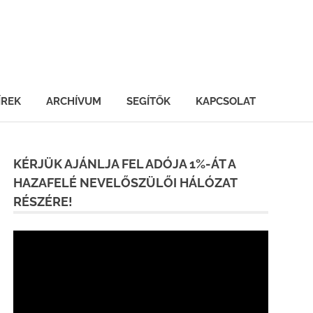
ÍREK
ARCHÍVUM
SEGÍTŐK
KAPCSOLAT
KÉRJÜK AJÁNLJA FEL ADÓJA 1%-ÁT A
HAZAFELÉ NEVELŐSZÜLŐI HÁLÓZAT
RÉSZÉRE!