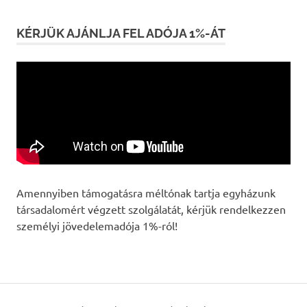
KÉRJÜK AJÁNLJA FEL ADÓJA 1%-ÁT
Amennyiben támogatásra méltónak tartja egyházunk
társadalomért végzett szolgálatát, kérjük rendelkezzen
személyi jövedelemadója 1%-ról!