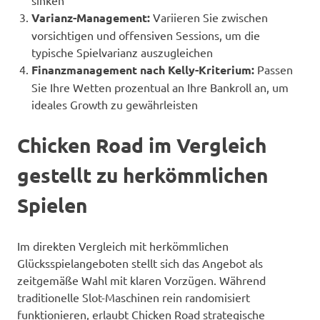
Varianz-Management:
Variieren Sie zwischen
vorsichtigen und offensiven Sessions, um die
typische Spielvarianz auszugleichen
Finanzmanagement nach Kelly-Kriterium:
Passen
Sie Ihre Wetten prozentual an Ihre Bankroll an, um
ideales Growth zu gewährleisten
Chicken Road im Vergleich
gestellt zu herkömmlichen
Spielen
Im direkten Vergleich mit herkömmlichen
Glücksspielangeboten stellt sich das Angebot als
zeitgemäße Wahl mit klaren Vorzügen. Während
traditionelle Slot-Maschinen rein randomisiert
funktionieren, erlaubt Chicken Road strategische