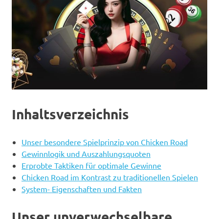
Inhaltsverzeichnis
Unser besondere Spielprinzip von Chicken Road
Gewinnlogik und Auszahlungsquoten
Erprobte Taktiken für optimale Gewinne
Chicken Road im Kontrast zu traditionellen Spielen
System- Eigenschaften und Fakten
Unser unverwechselbare