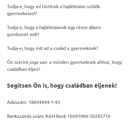
Tudja-e, hogy mi történik a hajléktalan szülők
gyermekeivel?
Tudja-e, hogy a hajléktalanok egy része állami
gondozott volt?
Tudja-e, hogy mit ad a család a gyermeknek?
Ön szerint joga van- e minden gyermeknek ahhoz, hogy
családban éljen?
Segítsen Ön is, hogy családban éljenek!
Adószám: 18694844-1-43
Bankszámla szám: K&H Bank 10201006-50285776