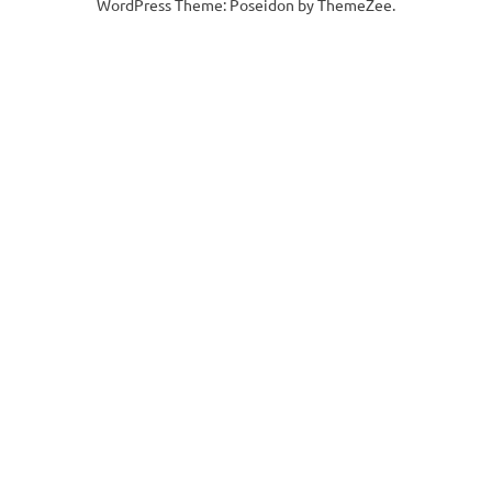
WordPress Theme: Poseidon by ThemeZee.