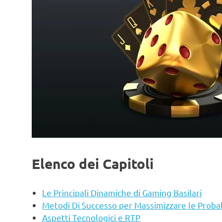
Elenco dei Capitoli
Le Principali Dinamiche di Gaming Basilari
Metodi Di Successo per Massimizzare le Probab
Aspetti Tecnologici e RTP