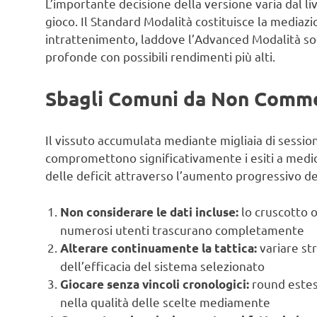
L’importante decisione della versione varia dal live
gioco. Il Standard Modalità costituisce la mediazi
intrattenimento, laddove l’Advanced Modalità sod
profonde con possibili rendimenti più alti.
Sbagli Comuni da Non Comm
Il vissuto accumulata mediante migliaia di sessi
compromettono significativamente i esiti a medio-
delle deficit attraverso l’aumento progressivo del
lo cruscotto o
Non considerare le dati incluse:
numerosi utenti trascurano completamente
variare st
Alterare continuamente la tattica:
dell’efficacia del sistema selezionato
round estes
Giocare senza vincoli cronologici:
nella qualità delle scelte mediamente