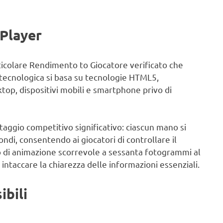
 Player
ticolare Rendimento to Giocatore verificato che
k tecnologica si basa su tecnologie HTML5,
top, dispositivi mobili e smartphone privo di
aggio competitivo significativo: ciascun mano si
ndi, consentendo ai giocatori di controllare il
o di animazione scorrevole a sessanta fotogrammi al
 intaccare la chiarezza delle informazioni essenziali.
ibili