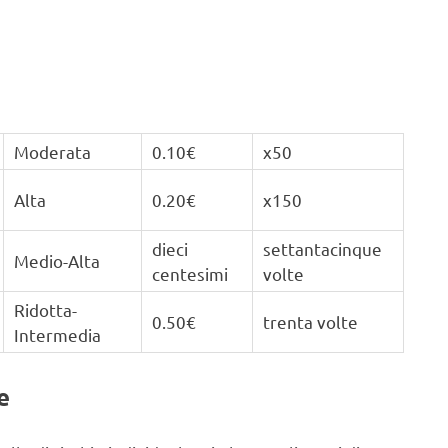
Moderata
0.10€
x50
Alta
0.20€
x150
dieci
settantacinque
Medio-Alta
centesimi
volte
Ridotta-
0.50€
trenta volte
Intermedia
e