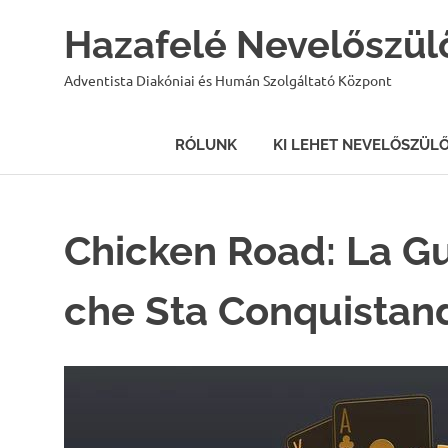
Hazafelé Nevelőszül
Adventista Diakóniai és Humán Szolgáltató Központ
RÓLUNK
KI LEHET NEVELŐSZÜL
Skip
to
content
Chicken Road: La Gu
che Sta Conquistand