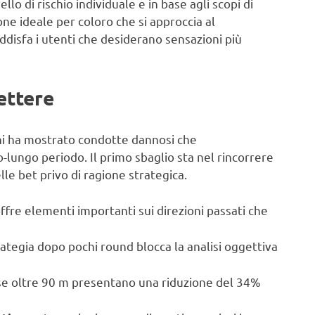
llo di rischio individuale e in base agli scopi di
one ideale per coloro che si approccia al
disfa i utenti che desiderano sensazioni più
ettere
oni ha mostrato condotte dannosi che
lungo periodo. Il primo sbaglio sta nel rincorrere
le bet privo di ragione strategica.
ffre elementi importanti sui direzioni passati che
rategia dopo pochi round blocca la analisi oggettiva
e oltre 90 m presentano una riduzione del 34%