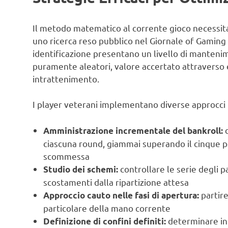
Il metodo matematico al corrente gioco necessit
uno ricerca reso pubblico nel Giornale of Gaming 
identificazione presentano un livello di mantenim
puramente aleatori, valore accertato attraverso e
intrattenimento.
I player veterani implementano diverse approcci p
d
Amministrazione incrementale del bankroll:
ciascuna round, giammai superando il cinque pe
scommessa
controllare le serie degli p
Studio dei schemi:
scostamenti dalla ripartizione attesa
partire
Approccio cauto nelle fasi di apertura:
particolare della mano corrente
determinare in 
Definizione di confini definiti: