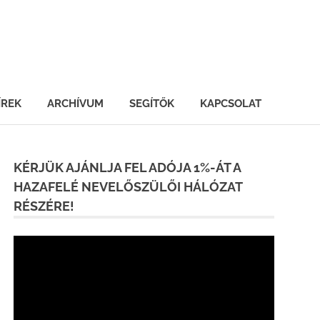
ÍREK
ARCHÍVUM
SEGÍTŐK
KAPCSOLAT
KÉRJÜK AJÁNLJA FEL ADÓJA 1%-ÁT A
HAZAFELÉ NEVELŐSZÜLŐI HÁLÓZAT
RÉSZÉRE!