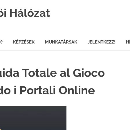
ői Hálózat
Ő?
KÉPZÉSEK
MUNKATÁRSAK
JELENTKEZZ!
H
ida Totale al Gioco
o i Portali Online