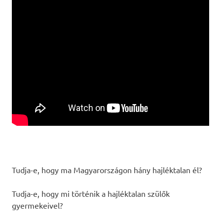
Tudja-e, hogy ma Magyarországon hány hajléktalan él?
Tudja-e, hogy mi történik a hajléktalan szülők
gyermekeivel?