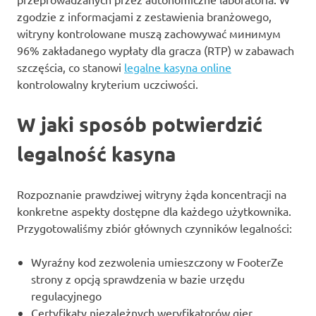
zgodzie z informacjami z zestawienia branżowego,
witryny kontrolowane muszą zachowywać минимум
96% zakładanego wypłaty dla gracza (RTP) w zabawach
szczęścia, co stanowi
legalne kasyna online
kontrolowalny kryterium uczciwości.
W jaki sposób potwierdzić
legalność kasyna
Rozpoznanie prawdziwej witryny żąda koncentracji na
konkretne aspekty dostępne dla każdego użytkownika.
Przygotowaliśmy zbiór głównych czynników legalności:
Wyraźny kod zezwolenia umieszczony w FooterZe
strony z opcją sprawdzenia w bazie urzędu
regulacyjnego
Certyfikaty niezależnych weryfikatorów gier