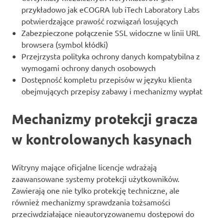
przykładowo jak eCOGRA lub iTech Laboratory Labs
potwierdzające prawość rozwiązań losujących
Zabezpieczone połączenie SSL widoczne w linii URL
browsera (symbol kłódki)
Przejrzysta polityka ochrony danych kompatybilna z
wymogami ochrony danych osobowych
Dostępność kompletu przepisów w języku klienta
obejmujących przepisy zabawy i mechanizmy wypłat
Mechanizmy protekcji gracza
w kontrolowanych kasynach
Witryny mające oficjalne licencje wdrażają
zaawansowane systemy protekcji użytkowników.
Zawierają one nie tylko protekcję techniczne, ale
również mechanizmy sprawdzania tożsamości
przeciwdziałające nieautoryzowanemu dostępowi do