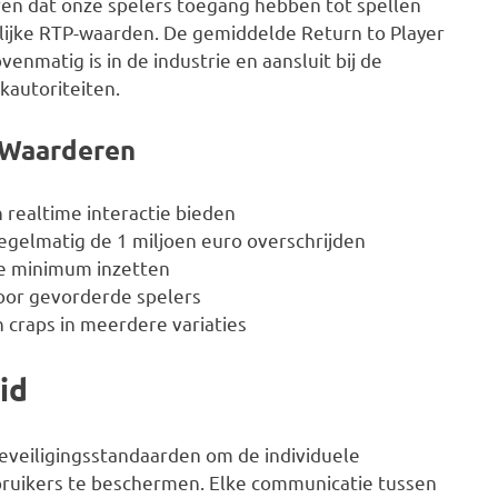
en dat onze spelers toegang hebben tot spellen
lijke RTP-waarden. De gemiddelde Return to Player
enmatig is in de industrie en aansluit bij de
autoriteiten.
s Waarderen
 realtime interactie bieden
regelmatig de 1 miljoen euro overschrijden
ge minimum inzetten
oor gevorderde spelers
 craps in meerdere variaties
id
eveiligingsstandaarden om de individuele
bruikers te beschermen. Elke communicatie tussen