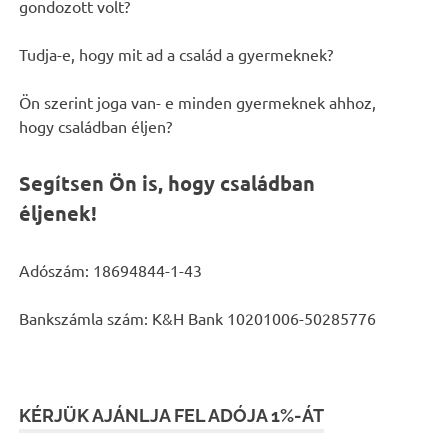
gondozott volt?
Tudja-e, hogy mit ad a család a gyermeknek?
Ön szerint joga van- e minden gyermeknek ahhoz,
hogy családban éljen?
Segítsen Ön is, hogy családban
éljenek!
Adószám: 18694844-1-43
Bankszámla szám: K&H Bank 10201006-50285776
KÉRJÜK AJÁNLJA FEL ADÓJA 1%-ÁT