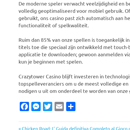
De moderne speler verwacht veelzijdigheid en b
volledig geoptimaliseerd voor mobiel gebruik. Of
gebruikt, ons casino past zich automatisch aan h
functionaliteit of spelkwaliteit.
Ruim dan 85% van onze spellen is toegankelijk i
titels toe die speciaal zijn ontwikkeld met touc
applicatie te downloaden; gewoon aanmelden vi
kun je beginnen met spelen.
Crazytower Casino blijft investeren in technolo
topspelleveranciers om u de meest volledige en
nodigen u uit om onderdeel te worden van onze
Facebook
Messenger
Twitter
Email
Ossza
meg
Previous
Chicken Road: L’ Guida definitiva Completo al Gioco