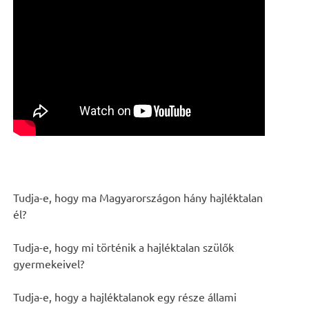
Tudja-e, hogy ma Magyarországon hány hajléktalan
él?
Tudja-e, hogy mi történik a hajléktalan szülők
gyermekeivel?
Tudja-e, hogy a hajléktalanok egy része állami