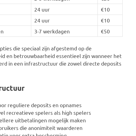
24 uur
€10
24 uur
€10
en
3-7 werkdagen
€50
pties die speciaal zijn afgestemd op de
id en betrouwbaarheid essentieel zijn wanneer het
d in een infrastructuur die zowel directe deposits
ructuur
oor reguliere deposits en opnames
el recreatieve spelers als high spelers
ellere uitbetalingen mogelijk maken
bruikers die anonimiteit waarderen
catie voor extra bescherming