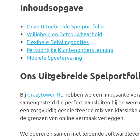
Inhoudsopgave
Onze Uitgebreide Spelportfolio
Veiligheid en Betrouwbaarheid
Flexibele Betalingsopties
Persoonlijke Klantenondersteuning
Mobiele Speelervaring
Ons Uitgebreide Spelportfol
Bij
Crazytower NL
hebben we een imposante verz
samengesteld die perfect aansluiten bij de wens
een zorgvuldig geselecteerde mix van klassieke
de grenzen van online vermaak verleggen.
We opereren samen met leidende softwarelevera