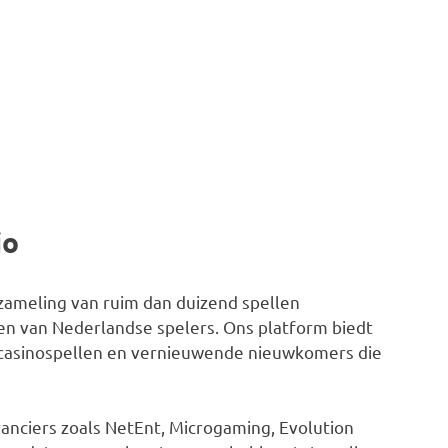
io
ameling van ruim dan duizend spellen
en van Nederlandse spelers. Ons platform biedt
 casinospellen en vernieuwende nieuwkomers die
nciers zoals NetEnt, Microgaming, Evolution