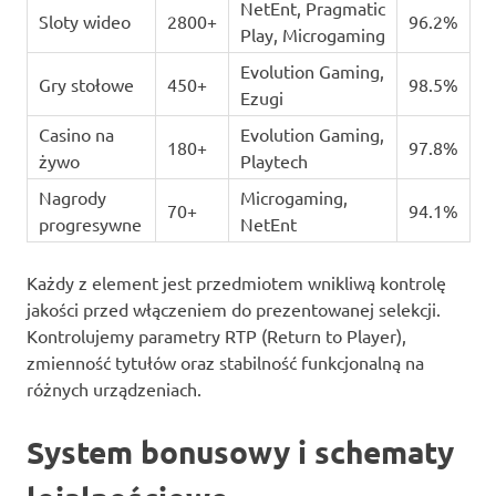
NetEnt, Pragmatic
Sloty wideo
2800+
96.2%
Play, Microgaming
Evolution Gaming,
Gry stołowe
450+
98.5%
Ezugi
Casino na
Evolution Gaming,
180+
97.8%
żywo
Playtech
Nagrody
Microgaming,
70+
94.1%
progresywne
NetEnt
Każdy z element jest przedmiotem wnikliwą kontrolę
jakości przed włączeniem do prezentowanej selekcji.
Kontrolujemy parametry RTP (Return to Player),
zmienność tytułów oraz stabilność funkcjonalną na
różnych urządzeniach.
System bonusowy i schematy