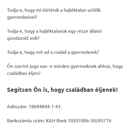
Tudja-e, hogy mi történik a hajléktalan szülők
gyermekeivel?
Tudja-e, hogy a hajléktalanok egy része állami
gondozott volt?
Tudja-e, hogy mit ad a család a gyermeknek?
Ön szerint joga van- e minden gyermeknek ahhoz, hogy
családban éljen?
Segítsen Ön is, hogy családban éljenek!
Adószám: 18694844-1-43
Bankszámla szám: K&H Bank 10201006-50285776