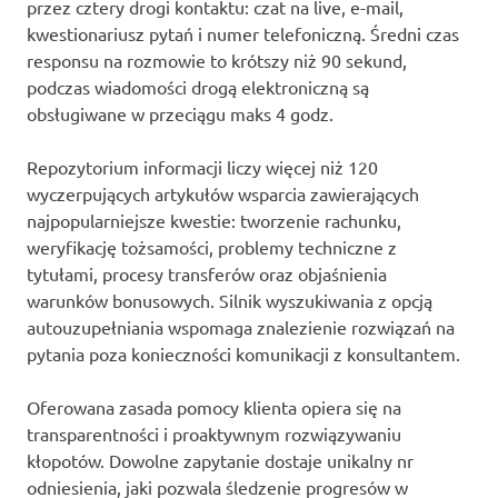
przez cztery drogi kontaktu: czat na live, e-mail,
kwestionariusz pytań i numer telefoniczną. Średni czas
responsu na rozmowie to krótszy niż 90 sekund,
podczas wiadomości drogą elektroniczną są
obsługiwane w przeciągu maks 4 godz.
Repozytorium informacji liczy więcej niż 120
wyczerpujących artykułów wsparcia zawierających
najpopularniejsze kwestie: tworzenie rachunku,
weryfikację tożsamości, problemy techniczne z
tytułami, procesy transferów oraz objaśnienia
warunków bonusowych. Silnik wyszukiwania z opcją
autouzupełniania wspomaga znalezienie rozwiązań na
pytania poza konieczności komunikacji z konsultantem.
Oferowana zasada pomocy klienta opiera się na
transparentności i proaktywnym rozwiązywaniu
kłopotów. Dowolne zapytanie dostaje unikalny nr
odniesienia, jaki pozwala śledzenie progresów w