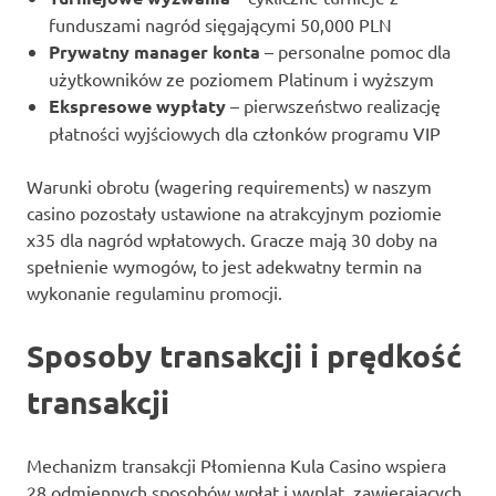
funduszami nagród sięgającymi 50,000 PLN
Prywatny manager konta
– personalne pomoc dla
użytkowników ze poziomem Platinum i wyższym
Ekspresowe wypłaty
– pierwszeństwo realizację
płatności wyjściowych dla członków programu VIP
Warunki obrotu (wagering requirements) w naszym
casino pozostały ustawione na atrakcyjnym poziomie
x35 dla nagród wpłatowych. Gracze mają 30 doby na
spełnienie wymogów, to jest adekwatny termin na
wykonanie regulaminu promocji.
Sposoby transakcji i prędkość
transakcji
Mechanizm transakcji Płomienna Kula Casino wspiera
28 odmiennych sposobów wpłat i wyplat, zawierających