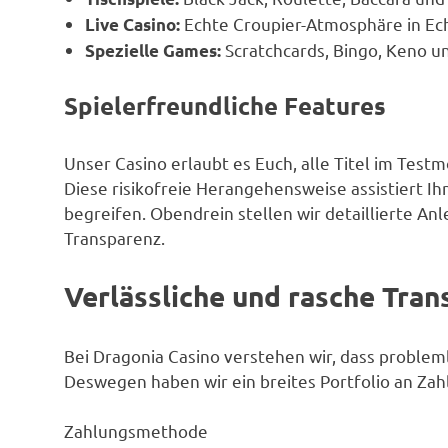
Echte Croupier-Atmosphäre in Ech
Live Casino:
Scratchcards, Bingo, Keno un
Spezielle Games:
Spielerfreundliche Features
Unser Casino erlaubt es Euch, alle Titel im Testm
Diese risikofreie Herangehensweise assistiert Ih
begreifen. Obendrein stellen wir detaillierte A
Transparenz.
Verlässliche und rasche Tran
Bei Dragonia Casino verstehen wir, dass probleml
Deswegen haben wir ein breites Portfolio an Z
Zahlungsmethode