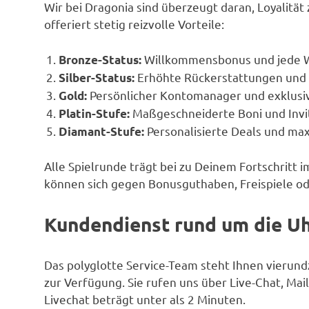
Wir bei Dragonia sind überzeugt daran, Loyalit
offeriert stetig reizvolle Vorteile:
Willkommensbonus und jede W
Bronze-Status:
Erhöhte Rückerstattungen und
Silber-Status:
Persönlicher Kontomanager und exklusi
Gold:
Maßgeschneiderte Boni und Invit
Platin-Stufe:
Personalisierte Deals und ma
Diamant-Stufe:
Alle Spielrunde trägt bei zu Deinem Fortschrit
können sich gegen Bonusguthaben, Freispiele o
Kundendienst rund um die U
Das polyglotte Service-Team steht Ihnen vierun
zur Verfügung. Sie rufen uns über Live-Chat, Mail
Livechat beträgt unter als 2 Minuten.