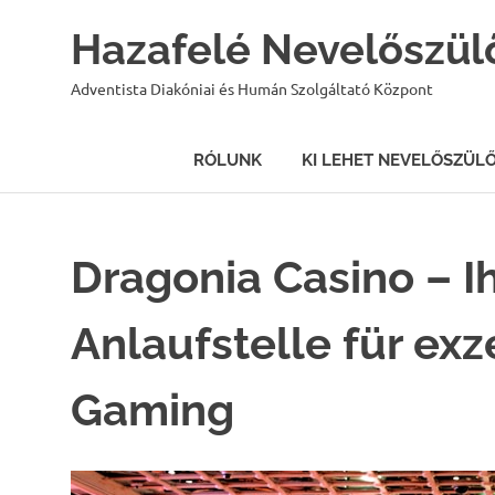
Hazafelé Nevelőszül
Adventista Diakóniai és Humán Szolgáltató Központ
RÓLUNK
KI LEHET NEVELŐSZÜL
Skip
to
content
Dragonia Casino – 
Anlaufstelle für exz
Gaming