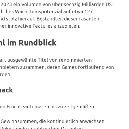
r 2023 ein Volumen von über sechzig Milliarden US-
erliches Wachstumspotenzial auf etwa 127
nd stolz hierauf, Bestandteil dieser rasanten
mer innovative Features anzubieten.
hl im Rundblick
haft ausgewählte Titel von renommierten
n Anbietern zusammen, deren Games fortlaufend von
rden.
mack
n Früchteautomaten bis zu zeitgemäßen
Gewinnsummen, die kontinuierlich anwachsen
 Pokerspiele in zahlreichen Varianten