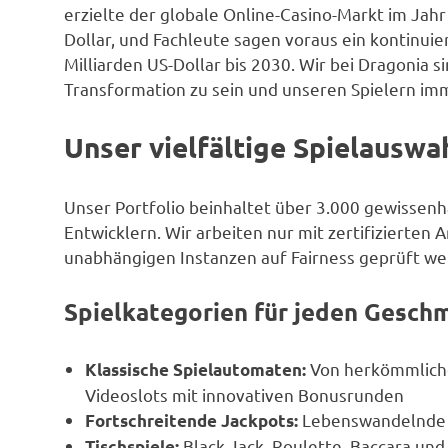
erzielte der globale Online-Casino-Markt im Jah
Dollar, und Fachleute sagen voraus ein kontinui
Milliarden US-Dollar bis 2030. Wir bei Dragonia si
Transformation zu sein und unseren Spielern im
Unser vielfältige Spielauswa
Unser Portfolio beinhaltet über 3.000 gewissen
Entwicklern. Wir arbeiten nur mit zertifizierte
unabhängigen Instanzen auf Fairness geprüft we
Spielkategorien für jeden Gesch
Von herkömmliche
Klassische Spielautomaten:
Videoslots mit innovativen Bonusrunden
Lebenswandelnde 
Fortschreitende Jackpots:
Black Jack, Roulette, Baccara und
Tischspiele: