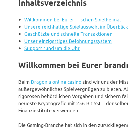
Inhaltsverzeichnis
Willkommen bei Eurer frischen Spielheimat
Unsere reichhaltige Spielauswahl im Überblic
Geschützte und schnelle Transaktionen
Unser einzigartiges Belohnungssystem
Support rund um die Uhr
Willkommen bei Eurer brand
Beim
Dragonia online casino
sind wir uns der Mis
außergewöhnliches Spielvergnügen zu bieten. Als
rigorosen behördlichen Vorgaben und sichern fa
neueste Kryptografie mit 256-Bit-SSL – denselben
Finanzinstitute verwenden.
Die Gaming-Branche hat sich in den zurückliegend