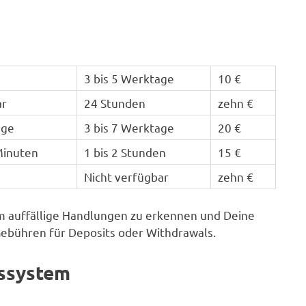
3 bis 5 Werktage
10 €
ar
24 Stunden
zehn €
age
3 bis 7 Werktage
20 €
Minuten
1 bis 2 Stunden
15 €
Nicht verfügbar
zehn €
um auffällige Handlungen zu erkennen und Deine
Gebühren für Deposits oder Withdrawals.
gssystem